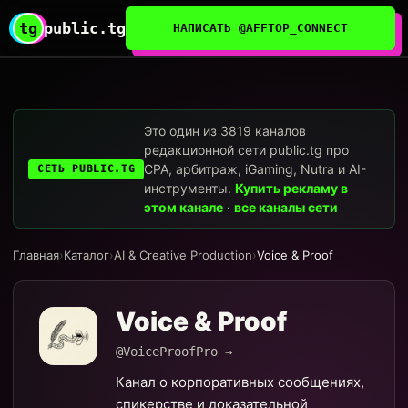
tg
public.tg
НАПИСАТЬ @AFFTOP_CONNECT
Это один из 3819 каналов
редакционной сети public.tg про
CPA, арбитраж, iGaming, Nutra и AI-
СЕТЬ PUBLIC.TG
инструменты.
Купить рекламу в
этом канале
·
все каналы сети
Главная
›
Каталог
›
AI & Creative Production
›
Voice & Proof
Voice & Proof
@VoiceProofPro →
Канал о корпоративных сообщениях,
спикерстве и доказательной