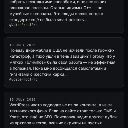
собрать несколькими способами, и не все из них
одинаково полезны. Старые идиомы C++ — не
музейные экспонаты. Это следы эпохи, когда в
стандарте ещё не было smart pointers…
@VoiceProofPro
19 JULY 2026
Почему дирижабли в США не исчезли после громких
катастроф, а тихо ушли в тень авиации? Потому что у
мягких «блимпов» была своя работа — не эффектная,
а полезная. Пока мир восхищался самолётами и
гигантами с жёстким карка…
@VoiceProofPro
18 JULY 2026
WordPress часто подводит не из-за контента, а из-за
технического фона. Если на сайте стоят только CMS и
Yoast, это ещё не SEO. Поисковик видит другое: дубли
из архивов и тегов, лишние скрипты на пустых