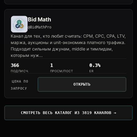
Bid Math
@BidMathPro
Канал для тех, кто любит считать: CPM, CPC, CPA, LTV,
маржа, аукционы и unit-экономика платного трафика.
Подходит сильным джунам, middle и тимлидам,
которым нуж...
366
1
0.3%
ПОДПИСЧ.
ПРОСМ/ПОСТ
ER
ЦЕНА ПО
ОТКРЫТЬ
ЗАПРОСУ
СМОТРЕТЬ ВЕСЬ КАТАЛОГ ИЗ 3819 КАНАЛОВ →