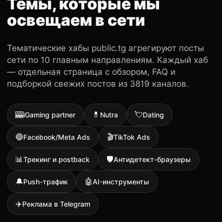
Темы, которые мы
освещаем в сети
Тематические хабы public.tg агрегируют посты
сети по 10 главным направлениям. Каждый хаб
— отдельная страница с обзором, FAQ и
подборкой свежих постов из 3819 каналов.
🎰
💊
💘
iGaming partner
Nutra
Dating
🔵
🎬
Facebook/Meta Ads
TikTok Ads
📊
🛡
Трекинг и postback
Антидетект-браузеры
🔔
🤖
Push-трафик
AI-инструменты
✈️
Реклама в Telegram