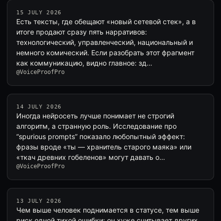
15 JULY 2026
Есть тексты, где обещают «новый сетевой стек», а в
итоге продают сразу пять нарративов:
технологический, управленческий, национальный и
немного комический. Если разобрать этот фрагмент
как коммуникацию, видно главное: зд…
@VoiceProofPro
14 JULY 2026
Иногда нейросеть лучше понимает не строгий
алгоритм, а странную роль. Исследование про
“spurious prompts” показало любопытный эффект:
фразы вроде «ты — хранитель старого маяка» или
«ткач древних гобеленов» могут давать о…
@VoiceProofPro
13 JULY 2026
Чем выше человек поднимается в статусе, тем выше
риск одной тихой ошибки: он хуже считывает других