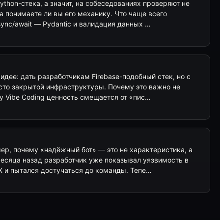
ython-стека, а значит, на собеседованиях проверяют не
а понимаете ли вы его механику. Что чаще всего
ync/await — Pydantic и валидация данных …
идее: дать разработчикам Firebase-подобный стек, но с
то закрытой инфраструктуры. Почему это важно не
ху Vibe Coding ценность смещается от «пис…
ер, почему «надёжный бот» — это не характеристика, а
месяца назад разработчик уже показывал уязвимость в
 и пытался достучаться до команды. Тепе…