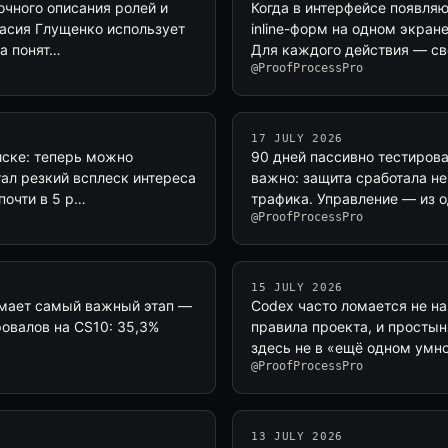
точного описания ролей и
Когда в интерфейсе появляю
тасия Глущенко использует
inline-форм на одном экране
а понят…
Для каждого действия — свой
@ProofProcessPro
17 JULY 2026
иске: теперь можно
90 дней пассивно тестирова
тал резкий всплеск интереса
важно: защита сработала не
почти в 5 р…
трафика. Управление — из о
@ProofProcessPro
15 JULY 2026
омает самый важный этап —
Codex часто ломается не на 
овалов на CS10: 35,3%
правила проекта, и простын
здесь не в «ещё одном умн
@ProofProcessPro
13 JULY 2026