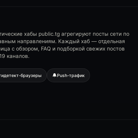
ические хабы public.tg агрегируют посты сети по
лавным направлениям. Каждый хаб — отдельная
ница с обзором, FAQ и подборкой свежих постов
19 каналов.
🔔
тидетект-браузеры
Push-трафик