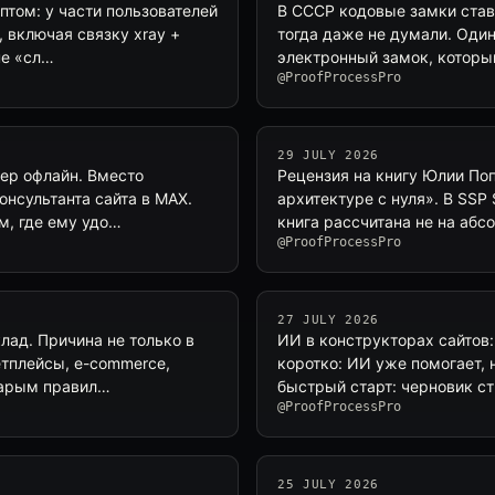
птом: у части пользователей
В СССР кодовые замки стави
 включая связку xray +
тогда даже не думали. Оди
не «сл…
электронный замок, которы
@ProofProcessPro
29 JULY 2026
жер офлайн. Вместо
Рецензия на книгу Юлии По
онсультанта сайта в MAX.
архитектуре с нуля». В SSP
м, где ему удо…
книга рассчитана не на абс
@ProofProcessPro
27 JULY 2026
лад. Причина не только в
ИИ в конструкторах сайтов:
етплейсы, e-commerce,
коротко: ИИ уже помогает, 
старым правил…
быстрый старт: черновик ст
@ProofProcessPro
25 JULY 2026