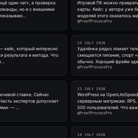
щё один чат», а проверка
Игровой ПК можно преврати
команды, но и с внешними
карты. Кейс: у автора уже 
ы показываю…
моделей этого оказалось м
@ProofProcessPro
23 JULY 2026
 — кейс, который интересно
Удалёнка редко ломает тело
и результата и метода. Что
смещается питание, спорт «
н…
обычно. Хороший фрейм зде
@ProofProcessPro
21 JULY 2026
ючевой ставке. Сейчас
WordPress на OpenLiteSpeed
 Часть экспертов допускает
серверным метрикам: RPS, l
иями: — …
500 пользователей. Что важ
@ProofProcessPro
19 JULY 2026