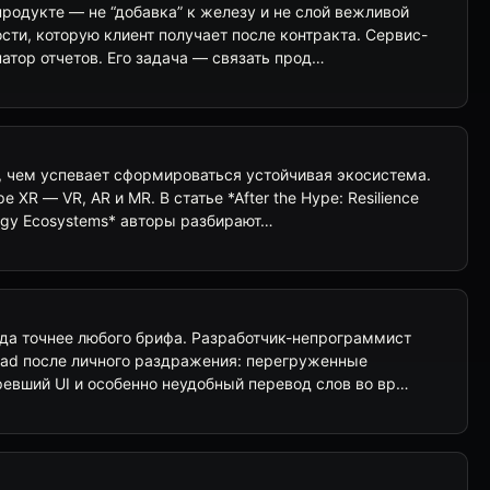
родукте — не “добавка” к железу и не слой вежливой
сти, которую клиент получает после контракта. Сервис-
атор отчетов. Его задача — связать прод…
, чем успевает сформироваться устойчивая экосистема.
 XR — VR, AR и MR. В статье *After the Hype: Resilience
logy Ecosystems* авторы разбирают…
гда точнее любого брифа. Разработчик-непрограммист
ead после личного раздражения: перегруженные
ревший UI и особенно неудобный перевод слов во вр…