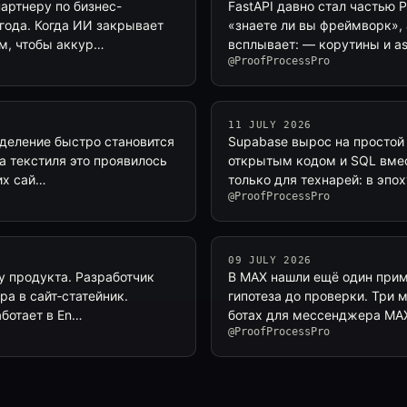
артнеру по бизнес-
FastAPI давно стал частью P
года. Когда ИИ закрывает
«знаете ли вы фреймворк», 
ом, чтобы аккур…
всплывает: — корутины и as
@ProofProcessPro
11 JULY 2026
еделение быстро становится
Supabase вырос на простой 
а текстиля это проявилось
открытым кодом и SQL вмес
их сай…
только для технарей: в эпо
@ProofProcessPro
09 JULY 2026
ку продукта. Разработчик
В MAX нашли ещё один прим
а в сайт‑статейник.
гипотеза до проверки. Три 
аботает в En…
ботах для мессенджера MAX
@ProofProcessPro