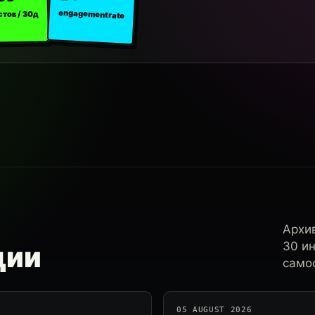
engagement rate
стов / 30д
Архи
30 и
ции
самос
05 AUGUST 2026