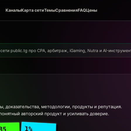
Каналы
Карта сети
Темы
Сравнения
FAQ
Цены
ети public.tg про CPA, арбитраж, iGaming, Nutra и AI-инструме
сы, доказательства, методологии, продукты и репутация.
понятный авторский продукт и усиливать доверие.
1%
35