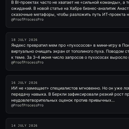
В BI-проектах часто не хватает не «сильной команды», а 
ожиданий. В новой статье на Хабре бизнес-аналитик Анас
сказочные метафоры, чтобы разложить путь ИТ-проекта н
@ProofProcessPro
18 JULY 2026
Яндекс превратил мем про «пухососов» в мини-игру в По
виртуально очищать экран от тополиного пуха. Поводом с
к теме. За 3–4 июня число запросов о пухососах выросло 
@ProofProcessPro
16 JULY 2026
ИИ не «замещает» специалистов мгновенно. Но он уже л
передачу навыка. В Беркли зафиксировали резкий рост пр
неудовлетворительных оценок против привычных…
@ProofProcessPro
14 JULY 2026