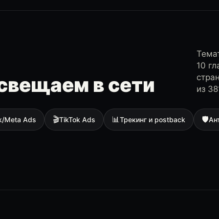
Темат
10 г
стра
свещаем в сети
из 38
🎬
📊
🛡
k/Meta Ads
TikTok Ads
Трекинг и postback
Ан