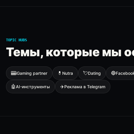
TOPIC HUBS
Темы, которые мы о
🎰
💊
💘
🔵
iGaming partner
Nutra
Dating
Faceboo
🤖
✈️
AI-инструменты
Реклама в Telegram