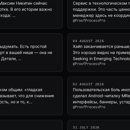
. Максим Никитин сейчас
Сервис в технологическом п
отке. В его истории важно
поддержки. Это часть ценно
ехода: …
менеджер здесь не координ
@ProofProcessPro
04 AUGUST 2026
выдумать. Есть простой
Хайп заканчивается раньше
ерт в вашей нише — она не
Это хорошо видно на примере
 Детали, …
Seeking in Emerging Techno
@ProofProcessPro
02 AUGUST 2026
ком общим: «гладкая
Пользовательская боль ино
азывает, что для снижения
сделал Android-читалку MR
сть, но и то, к…
интерфейсы, баннеры, уста
@ProofProcessPro
31 JULY 2026