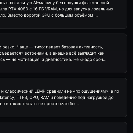
ть в локальную AI-машину без покупки флагманской
была RTX 4080 с 16 ГБ VRAM, но для запуска локальных
ало. Вместо дорогой GPU с большим объёмом …
 резко. Чаще — тихо: падает базовая активность,
съедается» встречами, а внешне всё выглядит как
сь — не мотивация, а диагностика. Не «надо сроч…
 и классический LEMP сравнили не «по ощущениям», а по
atency, TTFB, CPU, RAM и поведению под нагрузкой до
но в таких тестах: не просто «что бы…