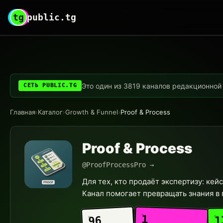
tg
public.tg
Это один из 3819 каналов редакционной с
СЕТЬ PUBLIC.TG
Главная
›
Каталог
›
Growth & Funnel
›
Proof & Process
Proof & Process
@ProofProcessPro →
Для тех, кто продаёт экспертизу: кей
Канал помогает превращать знания в 
1
1
96