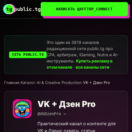
tg
public.tg
НАПИСАТЬ @AFFTOP_CONNECT
Это один из 3819 каналов
редакционной сети public.tg про
CPA, арбитраж, iGaming, Nutra и AI-
СЕТЬ PUBLIC.TG
инструменты.
Купить рекламу в
этом канале
·
все каналы сети
Главная
›
Каталог
›
AI & Creative Production
›
VK + Дзен Pro
VK + Дзен Pro
@VkDzenPro →
Практический канал о контенте для
VK и Дзена: охваты, статьи,