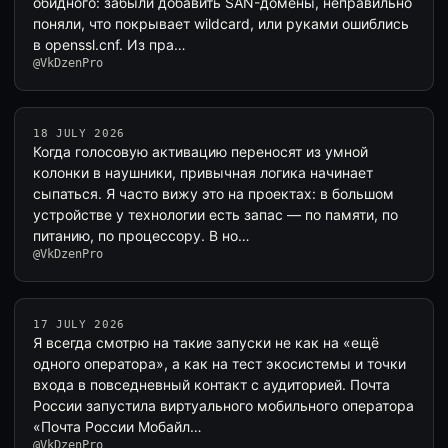
обидного: забыли добавить SAN-домены, неправильно
поняли, что покрывает wildcard, или руками ошиблись
в openssl.cnf. Из пра…
@VkDzenPro
18 JULY 2026
Когда голосовую активацию переносят из умной
колонки в наушники, привычная логика начинает
сыпаться. Я часто вижу это на проектах: в большом
устройстве у технологии есть запас — по памяти, по
питанию, по процессору. В но…
@VkDzenPro
17 JULY 2026
Я всегда смотрю на такие запуски не как на «ещё
одного оператора», а как на тест экосистемы и точки
входа в повседневный контакт с аудиторией. Почта
России запустила виртуального мобильного оператора
«Почта России Мобайл…
@VkDzenPro