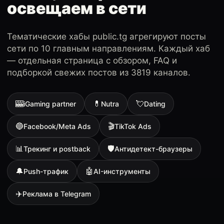
освещаем в сети
Тематические хабы public.tg агрегируют посты
сети по 10 главным направлениям. Каждый хаб
— отдельная страница с обзором, FAQ и
подборкой свежих постов из 3819 каналов.
🎰
💊
💘
iGaming partner
Nutra
Dating
🔵
🎬
Facebook/Meta Ads
TikTok Ads
📊
🛡
Трекинг и postback
Антидетект-браузеры
🔔
🤖
Push-трафик
AI-инструменты
✈️
Реклама в Telegram