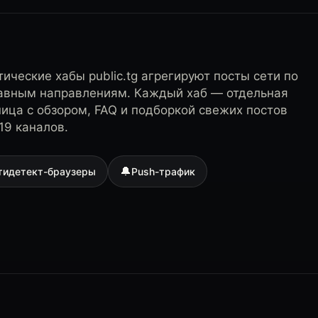
ические хабы public.tg агрегируют посты сети по
лавным направлениям. Каждый хаб — отдельная
ница с обзором, FAQ и подборкой свежих постов
19 каналов.
🔔
тидетект-браузеры
Push-трафик