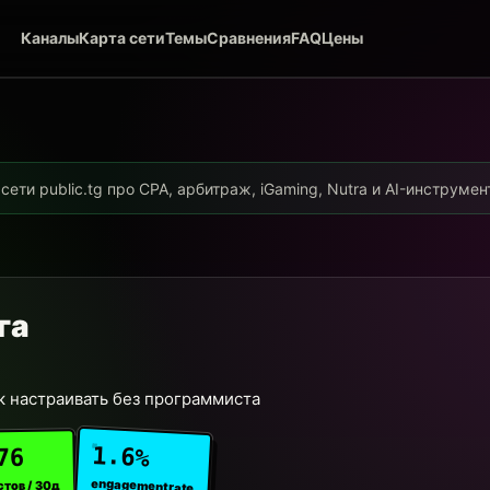
Каналы
Карта сети
Темы
Сравнения
FAQ
Цены
ети public.tg про CPA, арбитраж, iGaming, Nutra и AI-инструме
га
к настраивать без программиста
1.6%
76
engagement rate
стов / 30д