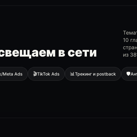
Темат
10 г
стра
свещаем в сети
из 38
🎬
📊
🛡
k/Meta Ads
TikTok Ads
Трекинг и postback
Ан