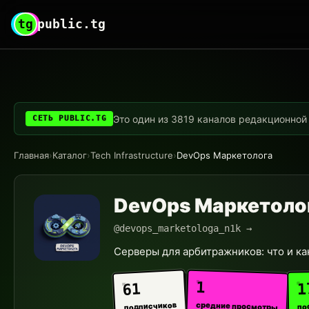
tg
public.tg
Это один из 3819 каналов редакционной с
СЕТЬ PUBLIC.TG
Главная
›
Каталог
›
Tech Infrastructure
›
DevOps Маркетолога
DevOps Маркетоло
@devops_marketologa_n1k →
Серверы для арбитражников: что и ка
1
1
61
средние просмотры
подписчиков
по