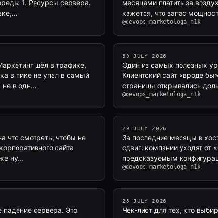
ередь: 1. Ресурсы сервера.
месяцами платить за воздух.
зке,…
кажется, что запас мощност
@devops_marketologa_n1k
30 JULY 2026
аркетинг шёл в трафике,
Один из самых полезных уро
ка в пике не упал в самый
Клиентский сайт «вроде бы»
 не в одн…
страницы открывались дол
@devops_marketologa_n1k
29 JULY 2026
на что смотреть, чтобы не
За последние месяцы в хос
 корпоративного сайта
сдвиг: компании уходят от
уже ну…
предсказуемым конфигурац
@devops_marketologa_n1k
28 JULY 2026
 падение сервера. Это
Чек-лист для тех, кто выбир