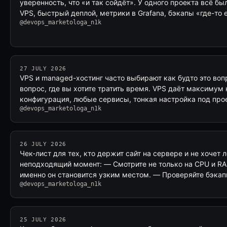
уверенность, что «и так сойдёт». У одного проекта всё б
VPS, быстрый деплой, метрики в Grafana, бэкапы «где-то 
@devops_marketologa_n1k
27 JULY 2026
VPS и managed-хостинг часто выбирают как будто это воп
вопрос, где вы хотите тратить время. VPS даёт максимум 
конфигурация, любые сервисы, тонкая настройка под прое
@devops_marketologa_n1k
26 JULY 2026
Чек-лист для тех, кто держит сайт на сервере и не хочет 
неподходящий момент: — Смотрите не только на CPU и RAM,
именно он становится узким местом. — Проверяйте бэкап
@devops_marketologa_n1k
25 JULY 2026