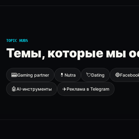
TOPIC HUBS
Темы, которые мы о
🎰
💊
💘
🔵
iGaming partner
Nutra
Dating
Faceboo
🤖
✈️
AI-инструменты
Реклама в Telegram