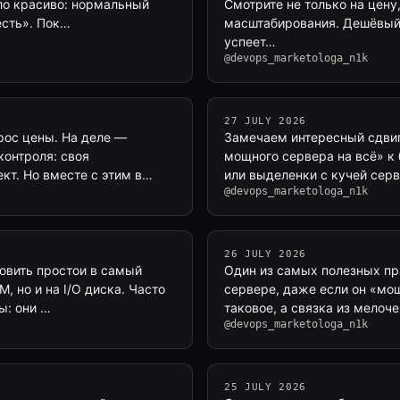
ыло красиво: нормальный
Смотрите не только на цену
есть». Пок…
масштабирования. Дешёвый 
успеет…
@devops_marketologa_n1k
27 JULY 2026
рос цены. На деле —
Замечаем интересный сдвиг
контроля: своя
мощного сервера на всё» к
кт. Но вместе с этим в…
или выделенки с кучей сер
@devops_marketologa_n1k
26 JULY 2026
ловить простои в самый
Один из самых полезных пр
 но и на I/O диска. Часто
сервере, даже если он «мо
ы: они …
таковое, а связка из мелоч
@devops_marketologa_n1k
25 JULY 2026