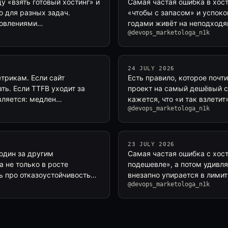
 «взять готовый хостинг» и
Самая частая ошибка в хос
о для разных задач.
«чтобы с запасом» и успоко
бновлениями…
годами живёт на неподход
@devops_marketologa_n1k
24 JULY 2026
трикам. Если сайт
Есть правило, которое почт
ть. Если TTFB уходит за
проект на самый дешёвый се
авляется: медлен…
кажется, что «и так взлети
@devops_marketologa_n1k
23 JULY 2026
один за другим
Самая частая ошибка с хос
 не только в росте
подешевле», а потом удивля
ть про отказоустойчивость…
внезапно упирается в лими
@devops_marketologa_n1k