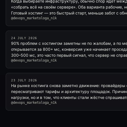
Когда выбираете инфраструктуру, обычно спор идёт между
«собрать всё на своём сервере». Оба варианта рабочие, н
Готовый хостинг — это быстрый старт, меньше забот с о
@devops_marketologa_n1k
24 JULY 2026
90% проблем с хостингом заметны не по жалобам, а по ме
открывается за 800+ мс, конверсия уже начинает проседа
300–500 мс, это часто первый сигнал, что сервер не спр
@devops_marketologa_n1k
23 JULY 2026
На рынке хостинга снова заметно движение: провайдеры 
пересматривают тарифы и архитектуру площадок. Причина
нагрузки, но и в том, что клиенты стали жёстче спрашива
@devops_marketologa_n1k