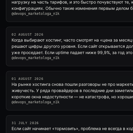
нагрузку на часть тарифов, и это быстро почувствуют те,
конфигурациях. Обычно такие изменения первым делом б
@devops_marketologa_n1k
02 AUGUST 2026
Когда выбирают хостинг, часто смотрят на «цена за месяц
решают цифры другого уровня. Если сайт открывается до
уже проседает. Если uptime падает ниже 99,9%, за год эт
@devops_marketologa_n1k
01 AUGUST 2026
На рынке хостинга снова пошли разговоры не про маркети
живучесть. У ряда провайдеров в последние дни заметили 
короткие окна недоступности — не катастрофа, но хороший
@devops_marketologa_n1k
31 JULY 2026
Если сайт начинает «тормозить», проблема не всегда в ко