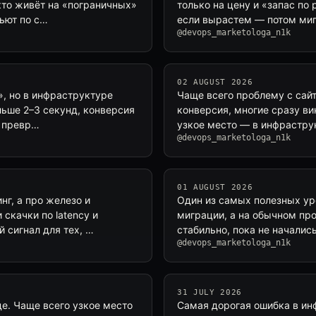
 кто живёт на «пограничных»
только на цену и «запас по
ьют по с…
если вырастем — потом миг
@devops_marketologa_n1k
02 AUGUST 2026
», но в инфраструктуре
Чаще всего проблему с сайт
льше 2–3 секунд, конверсия
конверсия, многие сразу ви
о превр…
узкое место — в инфрастру
@devops_marketologa_n1k
01 AUGUST 2026
нг, а про железо и
Один из самых полезных ур
скачки по latency и
миграции, а на обычном пр
 сигнал для тех, …
стабильно, пока не началис
@devops_marketologa_n1k
31 JULY 2026
де. Чаще всего узкое место
Самая дорогая ошибка в ин