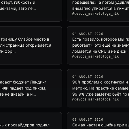
старт, гибкость и
подешевле», а потом удивля
иентами, зато ле…
внезапно упирается в лими
@devops_marketologa_n1k
04 AUGUST 2026
страницу Слабое место в
Есть правило, которое мы п
сли страница открывается
работает», это ещё не значи
ели фор…
ломается не CPU и не диск
@devops_marketologa_n1k
04 AUGUST 2026
пасают бюджет Лендинг
90% проблем с хостингом и 
 или падает под пиком,
метрик. На практике самые 
е не дизайн, а и…
99,9% уже заметно бьёт по
@devops_marketologa_n1k
03 AUGUST 2026
пных провайдеров поднял
Самая частая ошибка при в