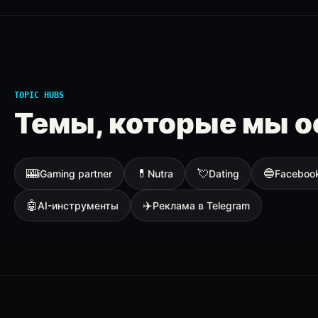
TOPIC HUBS
Темы, которые мы о
🎰
💊
💘
🔵
iGaming partner
Nutra
Dating
Faceboo
🤖
✈️
AI-инструменты
Реклама в Telegram