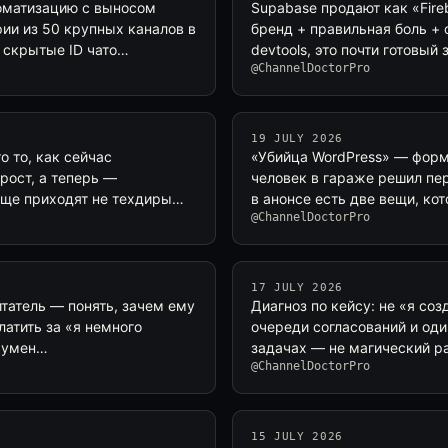
томатизацию с выносом
Supabase продают как «Fire
ии из 50 крупных каналов в
бренд + правильная боль + 
 скрытые ID чато…
devtools, это почти готовый
@ChannelDoctorPro
19 JULY 2026
о то, как сейчас
«Убийца WordPress» — форму
рост, а теперь —
человек в гараже решил пе
аще приходят не техдиры…
в анонсе есть две вещи, ко
@ChannelDoctorPro
17 JULY 2026
итатель — понять, зачем ему
Диагноз по кейсу: не «я соз
латить за «я немного
очереди согласований и оди
, умен…
задачах — не магический ра
@ChannelDoctorPro
15 JULY 2026