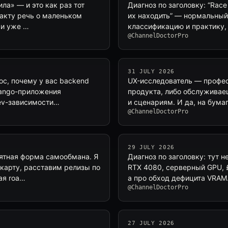
ла» — и это как раз тот
Диагноз по заголовку: “Race
 факту речь о маленьком
их находить” — нормальный
 и уже …
классификацию и практику, 
@ChannelDoctorPro
31 JULY 2026
ос, почему у вас backend
UX-исследователь — профес
Django-приложения
продукта, либо обслуживае
dev-зависимости…
и сценариям. И да, на бума
@ChannelDoctorPro
29 JULY 2026
иятная форма самообмана. Я
Диагноз по заголовку: тут н
карту, расставим релизы по
RTX 4080, серверный GPU, £
ая roa…
а про обход дефицита VRAM
@ChannelDoctorPro
27 JULY 2026