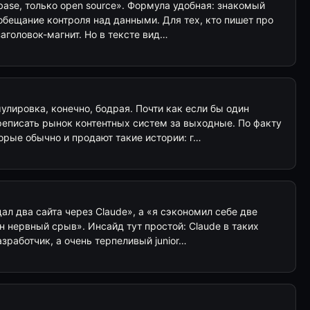
base, только open source». Формула удобная: знакомый
обещание контроля над данными. Для тех, кто пишет про
 заголовок-магнит. Но в тексте вид…
лировка, конечно, бодрая. Почти как если бы один
реписать рынок контентных систем за выходные. По факту
торые обычно и продают такие истории: г…
дал два сайта через Claude», а «я сэкономил себе две
н нервный срыв». Инсайд тут простой: Claude в таких
зработчик, а очень терпеливый junior…