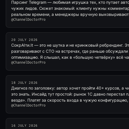
Парсинг Telegram — любимая игрушка тех, кто путает ав
чужих лидов. Сюжет знакомый: клиенту нужны комментар
реальном времени, а менеджеры вручную выковыривают
@ChannelDoctorPro
20 JULY 2026
СокрAIти.It — это не шутка и не кринжовый ребрендинг. Эт
разговаривают с CTO на встречах, где раньше обсуждали 
оптимизацию. Я слышал, как в «большую четвёрку» всё ч
@ChannelDoctorPro
18 JULY 2026
Диагноз по заголовку: автор хочет пройти 40+ курсов, а ч
это знать. Инсайд тут простой: рынок 1С давно перестал п
везде». Платят за скорость входа в чужую конфигурацию
@ChannelDoctorPro
16 JULY 2026