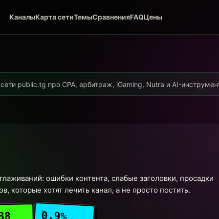
Каналы
Карта сети
Темы
Сравнения
FAQ
Цены
ети public.tg про CPA, арбитраж, iGaming, Nutra и AI-инструме
глаживаний: ошибки контента, слабые заголовки, просадки
в, которые хотят лечить канал, а не просто постить.
0.9%
38