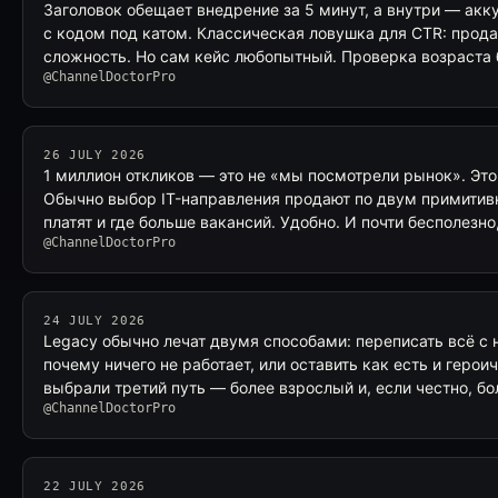
Заголовок обещает внедрение за 5 минут, а внутри — акк
с кодом под катом. Классическая ловушка для CTR: прода
сложность. Но сам кейс любопытный. Проверка возраста
@ChannelDoctorPro
26 JULY 2026
1 миллион откликов — это не «мы посмотрели рынок». Это
Обычно выбор IT-направления продают по двум примитив
платят и где больше вакансий. Удобно. И почти бесполезн
@ChannelDoctorPro
24 JULY 2026
Legacy обычно лечат двумя способами: переписать всё с н
почему ничего не работает, или оставить как есть и героич
выбрали третий путь — более взрослый и, если честно, б
@ChannelDoctorPro
22 JULY 2026