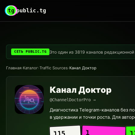
tg
public.tg
Это один из 3819 каналов редакционной с
СЕТЬ PUBLIC.TG
Главная
›
Каталог
›
Traffic Sources
›
Канал Доктор
Канал Доктор
@ChannelDoctorPro →
Диагностика Telegram-каналов без по
в удержании и точки роста. Для авторо
1
1
115