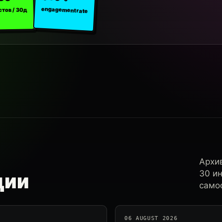
engagement rate
стов / 30д
Архи
30 и
ции
самос
06 AUGUST 2026