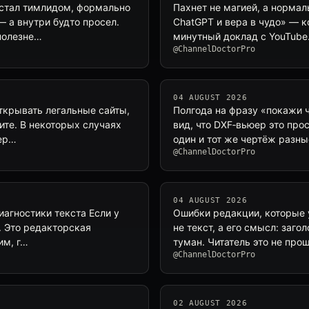
 стал тимлидом, формально
Пахнет не магией, а нормал
— а внутри будто просел.
ChatGPT и вера в чудо» — ко
 полезне…
минутный доклад с YouTube
@ChannelDoctorPro
04 AUGUST 2026
открывать легальные сайты,
Полгода на фразу «покажи 
шите. В некоторых случаях
вид, что DXF‑вьюер это про
вер…
один и тот же чертёж разн
@ChannelDoctorPro
04 AUGUST 2026
диагностики текста Если у
Ошибки редакции, которые 
». Это редакторская
не текст, а его смысл: заго
им, г…
туман. Читатель это не про
@ChannelDoctorPro
02 AUGUST 2026