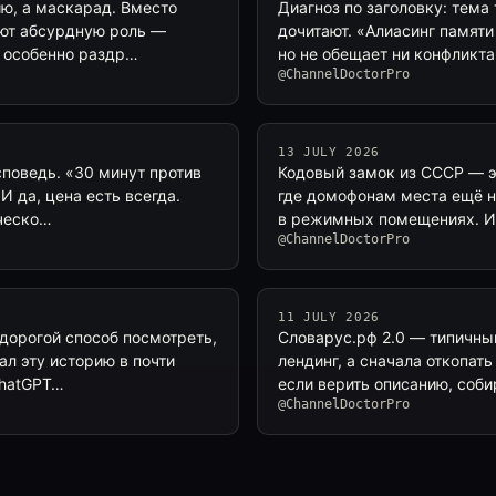
ию, а маскарад. Вместо
Диагноз по заголовку: тема
ают абсурдную роль —
дочитают. «Алиасинг памяти
о особенно раздр…
но не обещает ни конфликта,
@ChannelDoctorPro
13 JULY 2026
споведь. «30 минут против
Кодовый замок из СССР — эт
И да, цена есть всегда.
где домофонам места ещё н
ическо…
в режимных помещениях. И 
@ChannelDoctorPro
11 JULY 2026
 дорогой способ посмотреть,
Словарус.рф 2.0 — типичный
л эту историю в почти
лендинг, а сначала откопать
ChatGPT…
если верить описанию, соби
@ChannelDoctorPro