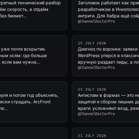
уратный технический разбор
Заголовок работает как прим
ём скорость, а отдаём
разработчиком в Иннополис
 без биомет…
интриги. Для Хабра ещё сой
@ChannelDoctorPro
25 JULY 2026
 уже почти вскрытие.
Диагноз по воронке: заявки 
ным осям: где больше
WordPress уперся в класси
о, если вам нужна…
вручную раздает лиды, а п
@ChannelDoctorPro
23 JULY 2026
уля и потом год объяснять,
Антиспам в формах — это не
ески страдать. ArcFront
защитой и сбором лишних да
оле…
враги: усложняют вход, реж
@ChannelDoctorPro
21 JULY 2026