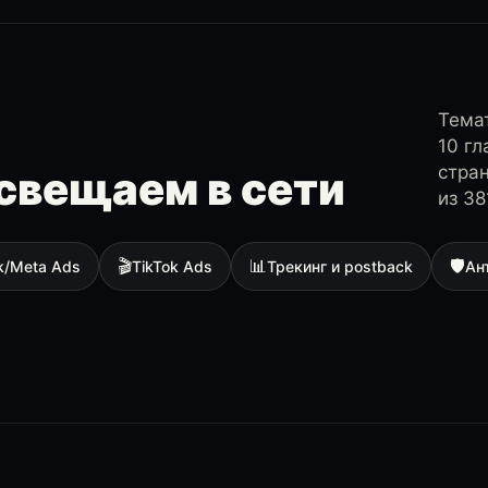
Темат
10 г
стра
свещаем в сети
из 38
🎬
📊
🛡
k/Meta Ads
TikTok Ads
Трекинг и postback
Ан