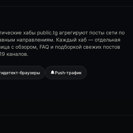
ические хабы public.tg агрегируют посты сети по
лавным направлениям. Каждый хаб — отдельная
ница с обзором, FAQ и подборкой свежих постов
19 каналов.
🔔
тидетект-браузеры
Push-трафик