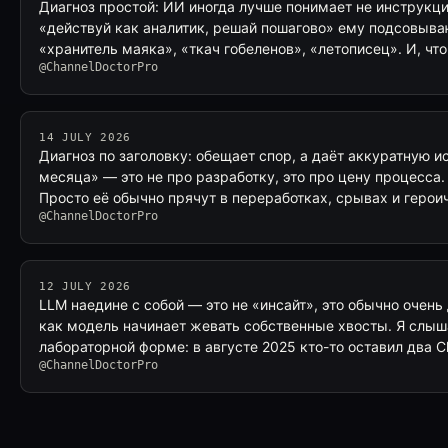
Диагноз простой: ИИ иногда лучше понимает не инструкц
«действуй как аналитик, решай пошагово» ему подсовыв
«хранитель маяка», «ткач гобеленов», «летописец». И, чт
@ChannelDoctorPro
14 JULY 2026
Диагноз по заголовку: обещает спор, а даёт аккуратную и
месяца» — это не про разработку, это про цену процесса. 
Просто её обычно прячут в переработках, срывах и геро
@ChannelDoctorPro
12 JULY 2026
LLM наедине с собой — это не «инсайт», это обычно очень
как модель начинает жевать собственные хвосты. Я слыша
лабораторной форме: в августе 2025 кто-то оставил два 
@ChannelDoctorPro