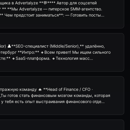
щика в Advertalyze **💬**** Автор для соцсетей
* ** **Мы Advertalyze — питерское SMM-агентство.
** Чем предстоит заниматься**: — Готовить посты…
or) 👤**SEO-специалист (Middle/Senior),** удалённо,
етербург **Интро:** 🔸Всем привет! Мы ищем сильного
кте:** 🔸SaaS-платформа. 🔸Технология масс…
итражную команду 🔥 **Head of Finance / CFO ·
_Ты готов стать финансовым мозгом команды, которая
 у тебя есть опыт выстраивания финансового отде…