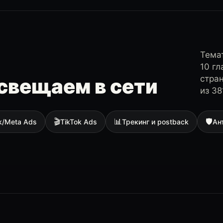
Темат
10 г
стра
свещаем в сети
из 38
🎬
📊
🛡
k/Meta Ads
TikTok Ads
Трекинг и postback
Ан