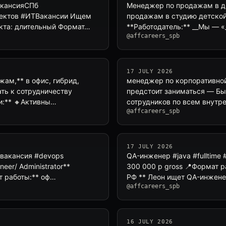
ВакансияСПб
Менеджер по продажам в д
роектов #ИТВакансии Ищем
продажам в студию детской 
оекта: длительный Формат…
**Работодатель:** __Мы — «__
@affcareers_spb
17 JULY 2026
жам,** в офис, гибрид,
менеджер по корпоративной 
ать к сотрудничеству
предстоит заниматься — Б
ти:** 🔸Активны…
сотрудников по всем внутр
@affcareers_spb
17 JULY 2026
 #вакансия #devops
QA-инженер #java #fulltime 
eer/ Administrator**
300 000 р gross 📍Формат ра
т работы:** оф…
РФ ** Леон ищет QA-инженер
@affcareers_spb
16 JULY 2026