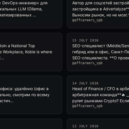
*« DevOps-инженер» для
Автор для соцсетей застрой
кальных LLM (Ollama,
застройщика в Advertalyze*
оматизированных …
Выносим рынок, но не мозг.
@affcareers_spb
15 JULY 2026
oin a National Top
SEO-специалист (Middle/Seni
 Workplace, Kobie is where
гибрид или в офис, Санкт-П
nd…
SEO-специалиста. **О прое
@affcareers_spb
14 JULY 2026
 офиса: удалённо (офис в
Head of Finance / CFO в арб
нально, смотрим по всему
арбитражная команда**🔥 _
частич…
рулит рынками Crypto? Если
@affcareers_spb
12 JULY 2026