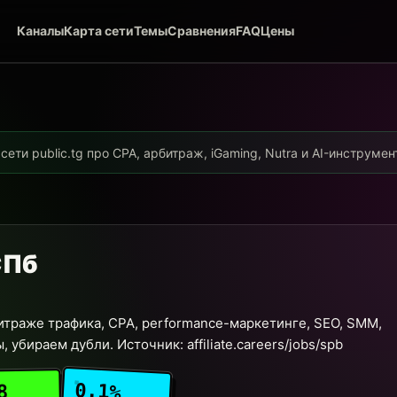
Каналы
Карта сети
Темы
Сравнения
FAQ
Цены
ети public.tg про CPA, арбитраж, iGaming, Nutra и AI-инструме
 СПб
битраже трафика, CPA, performance-маркетинге, SEO, SMM,
убираем дубли. Источник: affiliate.careers/jobs/spb
0.1%
8