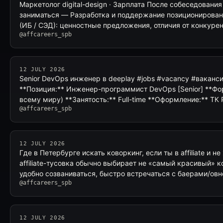
Маркетолог digital-design · Зарплата После собеседования
заниматься — Разработка и поддержание позиционирован
(ИБ / СЭД): ценностные предложения, отличия от конкуре
@affcareers_spb
12 JULY 2026
Senior DevOps инженер в deeplay #jobs #vacancy #вакансия
**Позиция:** Инженер-программист DevOps [Senior] **Фо
всему миру) **Занятость:** Full-time **Оформление:** ТК
@affcareers_spb
12 JULY 2026
Где в Петербурге искать коворкинг, если ты в affiliate и 
affiliate-тусовка обычно выбирает не «самый красивый» ко
удобно созваниваться, быстро встречаться с баерами/ов
@affcareers_spb
12 JULY 2026