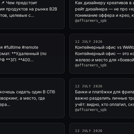
 📌 Чем предстоит
Как дизайнеру креативов в 
ия продуктов на рынке B2B
рейт дизайнера — не про «к
нтов, целевые с…
понимание оффера и крео, к
@affcareers_spb
12 JULY 2026
 #fulltime #remote
Контейнерный офис vs WeWo
рмат: **Удаленный (по
Контейнерный офис — это ко
 РФ **ЗП: **400…
железо и место для «боево
@affcareers_spb
12 JULY 2026
не хочешь сидеть один В СПб
Банки и платёжки для фрила
воркинг, а место, где
важно разделить личные тра
нера…
учёт: видно, кто оплатил, с
@affcareers_spb
12 JULY 2026