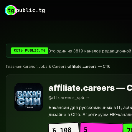
tg
public.tg
Это один из 3819 каналов редакционной с
СЕТЬ PUBLIC.TG
Главная
›
Каталог
›
Jobs & Careers
›
affiliate.careers — СПб
affiliate.careers —
@affcareers_spb →
Вакансии для русскоязычных в IT, ар
дизайне в СПб. Агрегируем HR-каналы, 
5
6 108
7