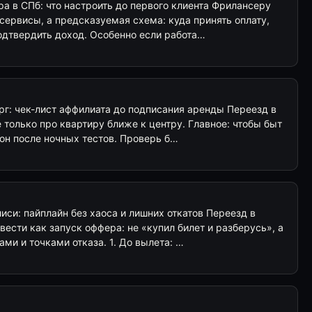
а в СПб: что настроить до первого клиента Фрилансеру
ервисы, а предсказуемая схема: куда принять оплату,
одтвердить доход. Особенно если работа…
рг: чек-лист аффилиата до подписания аренды Переезд в
только про квартиру ближе к центру. Главное: чтобы быт
сон после ночных тестов. Проверь б…
си: пайплайн без хаоса и лишних откатов Переезд в
ести как запуск оффера: не «купил билет и разберусь», а
ами и точками отказа. 1. До вылета: …