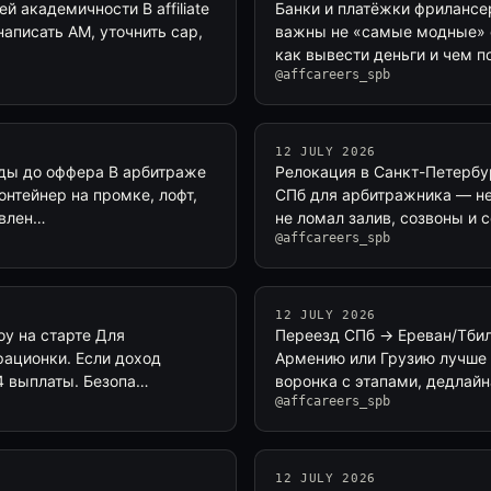
ей академичности В affiliate
Банки и платёжки фрилансер
написать AM, уточнить cap,
важны не «самые модные» с
как вывести деньги и чем п
@affcareers_spb
12 JULY 2026
нды до оффера В арбитраже
Релокация в Санкт-Петербу
онтейнер на промке, лофт,
СПб для арбитражника — не 
авлен…
не ломал залив, созвоны и 
@affcareers_spb
12 JULY 2026
оу на старте Для
Переезд СПб → Ереван/Тбили
рационки. Если доход
Армению или Грузию лучше в
–4 выплаты. Безопа…
воронка с этапами, дедлайн
@affcareers_spb
12 JULY 2026