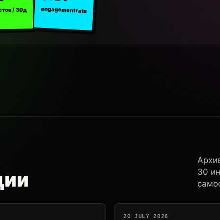
engagement rate
стов / 30д
Архи
30 и
ции
самос
20 JULY 2026