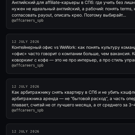
Английский для affiliate-карьеры в СПб: где учить без лишн
нужен не идеальный английский, а рабочий: понять terms, 
согласовать payout, описать крео. Поэтому выбирайт…
@affcareers_spb
12 JULY 2026
Контейнерный офис vs WeWork: как понять культуру кома
«офис» часто говорит о компании больше, чем вакансия. К
коворкинг с кофе — это не про интерьер, а про стиль упр
@affcareers_spb
12 JULY 2026
Как арбитражнику снять квартиру в СПб и не убить кэшфл
арбитражника аренда — не “бытовой расход”, а часть опе
плавает, считай не от лучшего месяца, а от среднего за 3
@affcareers_spb
12 JULY 2026