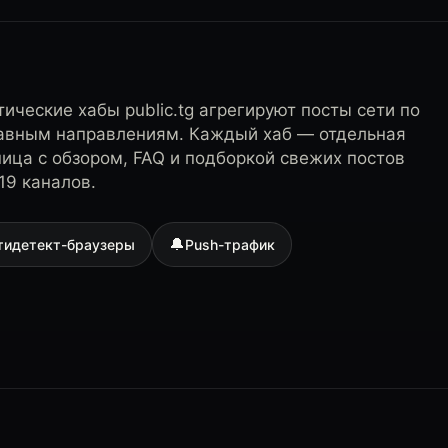
ические хабы public.tg агрегируют посты сети по
лавным направлениям. Каждый хаб — отдельная
ница с обзором, FAQ и подборкой свежих постов
19 каналов.
🔔
тидетект-браузеры
Push-трафик