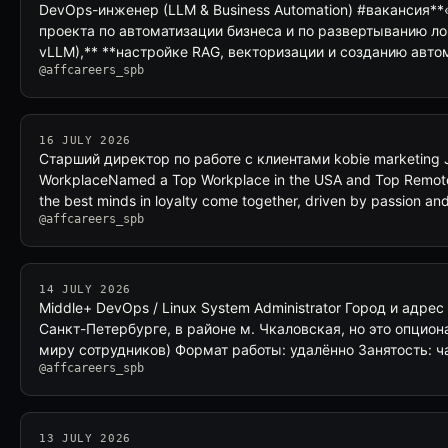
DevOps-инженер (LLM & Business Automation) #вакансия*
проекта по автоматизации бизнеса и по развертыванию ло
vLLM),** **настройке RAG, векторизации и созданию авт
@affcareers_spb
16 JULY 2026
Старший директор по работе с клиентами kobie marketing J
WorkplaceNamed a Top Workplace in the USA and Top Remote
the best minds in loyalty come together, driven by passion a
@affcareers_spb
14 JULY 2026
Middle+ DevOps / Linux System Administrator Город и адрес
Санкт-Петербурге, в районе м. Чкаловская, но это опцио
миру сотрудников) Формат работы: удалённо Занятость: 
@affcareers_spb
13 JULY 2026