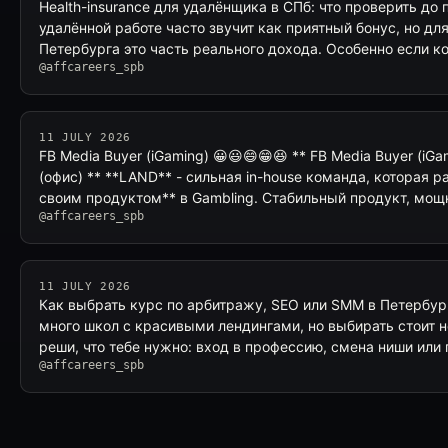
Health-insurance для удалёнщика в СПб: что проверить д
удалённой работе часто звучит как приятный бонус, но дл
Петербурга это часть реального дохода. Особенно если к
@affcareers_spb
11 JULY 2026
FB Media Buyer (iGaming) 😀😃😄😁😆 ** FB Media Buyer (iG
(офис) ** **LAND** - сильная in-house команда, которая 
своим продуктом** в Gambling. Стабильный продукт, мо
@affcareers_spb
11 JULY 2026
Как выбрать курс по арбитражу, SEO или SMM в Петербур
много школ с красивыми лендингами, но выбирать стоит н
реши, что тебе нужно: вход в профессию, смена ниши или
@affcareers_spb