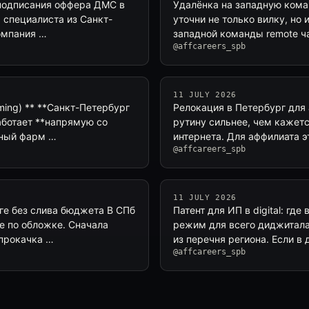
о подписания оффера ДМС в
Удалёнка на западную кома
я специалиста из Санкт-
уточни не только вилку, но 
омпания …
западной команды remote ча
@affcareers_spb
11 JULY 2026
aming) ** **Санкт-Петербург
Релокация в Петербург для 
работает **напрямую со
рутину сильнее, чем кажетс
щный фарм …
интернета. Для аффилиата э
@affcareers_spb
11 JULY 2026
ге без слива бюджета В СПб
Патент для ИП в digital: гд
е по обложке. Сначала
режим для всего диджитала”
 прокачка …
из перечня региона. Если в
@affcareers_spb