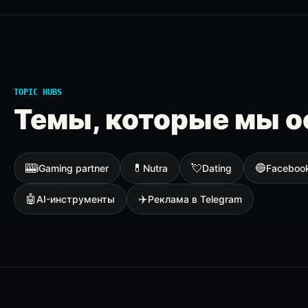
TOPIC HUBS
Темы, которые мы о
🎰
💊
💘
🔵
iGaming partner
Nutra
Dating
Faceboo
🤖
✈️
AI-инструменты
Реклама в Telegram