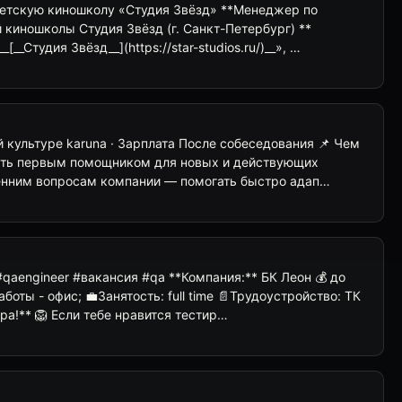
етскую киношколу «Студия Звёзд» **Менеджер по
киношколы Студия Звёзд (г. Санкт-Петербург) **
[__Студия Звёзд__](https://star-studios.ru/)__», …
культуре karuna · Зарплата После собеседования 📌 Чем
ыть первым помощником для новых и действующих
енним вопросам компании — помогать быстро адап…
#qaengineer #вакансия #qa **Компания:** БК Леон 💰 до
боты - офис; 💼Занятость: full time 📄Трудоустройство: ТК
а!** 🦁 Если тебе нравится тестир…