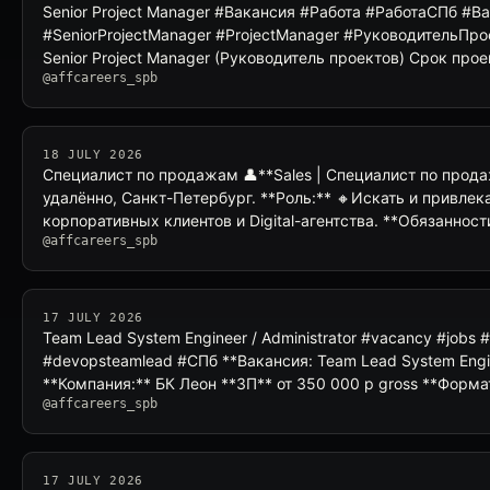
Senior Project Manager #Вакансия #Работа #РаботаСПб #
#SeniorProjectManager #ProjectManager #РуководительП
Senior Project Manager (Руководитель проектов) Срок пр
@affcareers_spb
18 JULY 2026
Специалист по продажам 👤**Sales | Специалист по прода
удалённо, Санкт-Петербург. **Роль:** 🔸Искать и привлек
корпоративных клиентов и Digital-агентства. **Обязаннос
@affcareers_spb
17 JULY 2026
Team Lead System Engineer / Administrator #vacancy #jobs
#devopsteamlead #СПб **Вакансия: Team Lead System Engin
**Компания:** БК Леон **ЗП** от 350 000 р gross **Форма
@affcareers_spb
17 JULY 2026