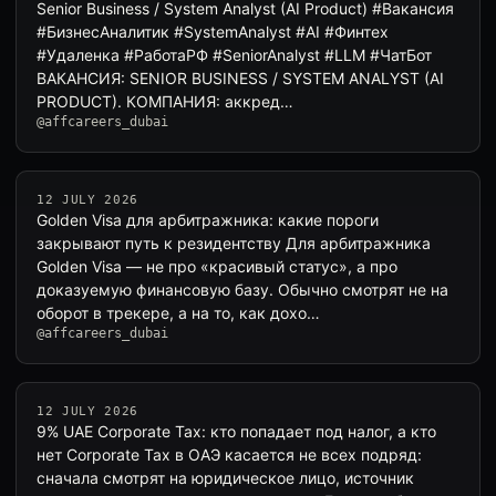
Senior Business / System Analyst (AI Product) #Вакансия
#БизнесАналитик #SystemAnalyst #AI #Финтех
#Удаленка #РаботаРФ #SeniorAnalyst #LLM #ЧатБот
ВАКАНСИЯ: SENIOR BUSINESS / SYSTEM ANALYST (AI
PRODUCT). КОМПАНИЯ: аккред…
@affcareers_dubai
12 JULY 2026
Golden Visa для арбитражника: какие пороги
закрывают путь к резидентству Для арбитражника
Golden Visa — не про «красивый статус», а про
доказуемую финансовую базу. Обычно смотрят не на
оборот в трекере, а на то, как дохо…
@affcareers_dubai
12 JULY 2026
9% UAE Corporate Tax: кто попадает под налог, а кто
нет Corporate Tax в ОАЭ касается не всех подряд:
сначала смотрят на юридическое лицо, источник