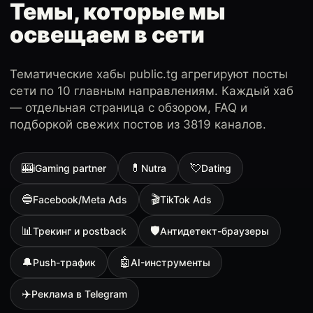
Темы, которые мы
освещаем в сети
Тематические хабы public.tg агрегируют посты
сети по 10 главным направлениям. Каждый хаб
— отдельная страница с обзором, FAQ и
подборкой свежих постов из 3819 каналов.
🎰
💊
💘
iGaming partner
Nutra
Dating
🔵
🎬
Facebook/Meta Ads
TikTok Ads
📊
🛡
Трекинг и postback
Антидетект-браузеры
🔔
🤖
Push-трафик
AI-инструменты
✈️
Реклама в Telegram