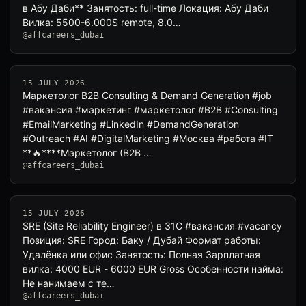
в Абу Даби** Занятость: full-time Локация: Абу Даби
Вилка: 5500-6.000$ remote, 8.0…
@affcareers_dubai
15 JULY 2026
Маркетолог B2B Consulting & Demand Generation #job
#вакансия #маркетинг #маркетолог #B2B #Consulting
#EmailMarketing #LinkedIn #DemandGeneration
#Outreach #AI #DigitalMarketing #Москва #работа #IT
**🔥****Маркетолог (B2B …
@affcareers_dubai
15 JULY 2026
SRE (Site Reliability Engineer) в 31C #вакансия #vacancy
Позиция: SRE Город: Баку / Дубай Формат работы:
Удалёнка или офис Занятость: Полная Зарплатная
вилка: 4000 EUR - 6000 EUR Gross Особенности найма:
Не нанимаем с те…
@affcareers_dubai