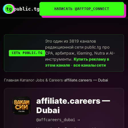
tg
public.tg
НАПИСАТЬ @AFFTOP_CONNECT
Это один из 3819 каналов
редакционной сети public.tg про
CPA, арбитраж, iGaming, Nutra и AI-
СЕТЬ PUBLIC.TG
инструменты.
Купить рекламу в
этом канале
·
все каналы сети
Главная
›
Каталог
›
Jobs & Careers
›
affiliate.careers — Dubai
affiliate.careers —
Dubai
@affcareers_dubai →