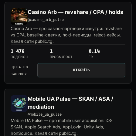
Casino Arb — revshare / CPA / holds
@casino_arb_pulse
Casino Arb — про casino-партнёрки изнутри: revshare
vs CPA, baseline-сделки, hold-периоды, reject-кейсы.
Канал сети public.tg.
1 476
1
0.1%
ПОДПИСЧ.
ПРОСМ/ПОСТ
ER
ЦЕНА ПО
ОТКРЫТЬ
ЗАПРОСУ
Mobile UA Pulse — SKAN / ASA /
mediation
@mobile_ua_pulse
Mobile UA Pulse — про mobile user acquisition: iOS
SKAN, Apple Search Ads, AppLovin, Unity Ads,
IronSource. Канал сети public.tg.