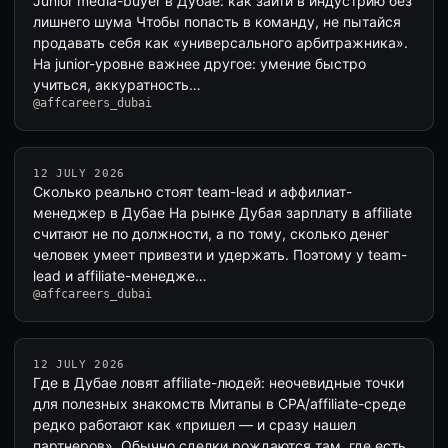
Junior media-buyer в Дубае: как зайти в индустрию без
лишнего шума Чтобы попасть в команду, не пытайся
продавать себя как «универсального арбитражника».
На junior-уровне важнее другое: умение быстро
учиться, аккуратность…
@affcareers_dubai
12 JULY 2026
Сколько реально стоят team-lead и аффилиат-
менеджер в Дубае На рынке Дубая зарплату в affiliate
считают не по должности, а по тому, сколько денег
человек умеет привезти и удержать. Поэтому у team-
lead и affiliate-менедже…
@affcareers_dubai
12 JULY 2026
Где в Дубае ловят affiliate-людей: неочевидные точки
для полезных знакомств Митапы в CPA/affiliate-среде
редко работают как «пришел — и сразу нашел
партнеров». Обычно сделки рождаются там, где есть