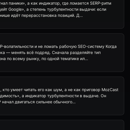
гнал паники», а как индикатор, где ломается SERP-ритм
ейт Google», а степень турбулентности выдачи: если
 нише идёт перерасстановка позиций. Д…
RP-волатильности и не ломать рабочую SEO-систему Когда
ка — менять всё подряд. Сначала разделяйте тип
она по всему рынку, по одной тематике ил…
 кто умеет читать его как шум, а не как приговор MozCast
димость», а индикатор турбулентности в выдаче. Он
P начал двигаться сильнее обычного…