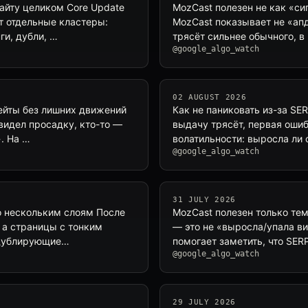
сайту целиком Core Update
MozCast полезен не как «си
т отдельные кластеры:
MozCast показывает не «апд
ги, дубли, …
трясёт сильнее обычного, в
@google_algo_watch
02 AUGUST 2026
дейты без лишних движений
Как не паниковать из-за SE
увидел просадку, кто-то —
выдачу трясёт, первая ошиб
. На …
волатильности: выросла ли 
@google_algo_watch
31 JULY 2026
по нескольким слоям После
MozCast полезен только тем,
 а страницы с тонким
— это не «выросла/упала ви
, дублирующие…
помогает заметить, что SER
@google_algo_watch
29 JULY 2026