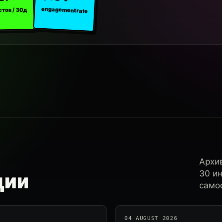
engagement rate
стов / 30д
Архи
30 и
ции
самос
04 AUGUST 2026