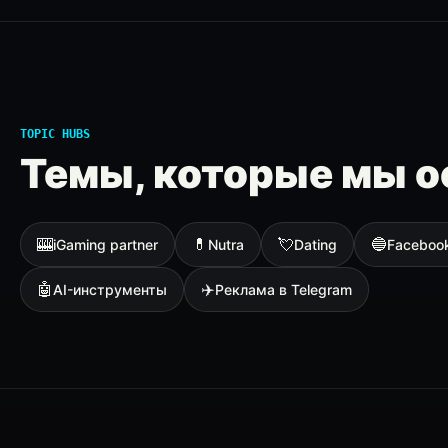
TOPIC HUBS
Темы, которые мы о
🎰
💊
💘
🔵
iGaming partner
Nutra
Dating
Faceboo
🤖
✈️
AI-инструменты
Реклама в Telegram