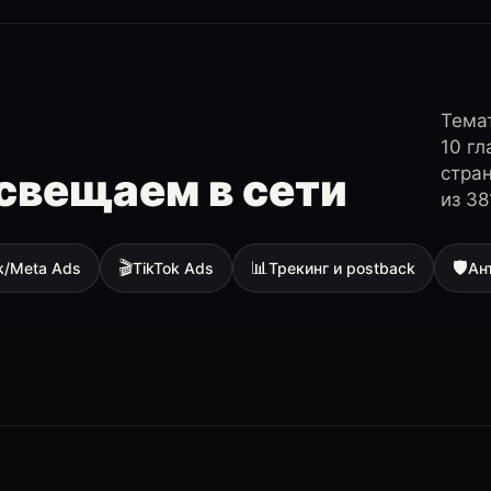
Темат
10 г
стра
свещаем в сети
из 38
🎬
📊
🛡
k/Meta Ads
TikTok Ads
Трекинг и postback
Ан