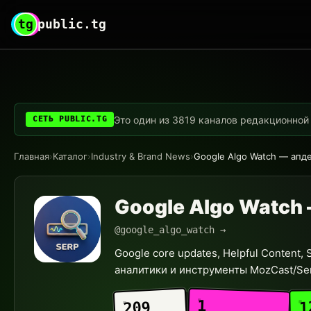
tg
public.tg
Это один из 3819 каналов редакционной с
СЕТЬ PUBLIC.TG
Главная
›
Каталог
›
Industry & Brand News
›
Google Algo Watch — апд
Google Algo Watch
@google_algo_watch →
Google core updates, Helpful Content
аналитики и инструменты MozCast/Semr
1
1
209