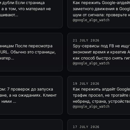
 и дубли Если страница
Как пережить Google-апдейт
а в том, что материал не
заметного движения в Googl
мешивают…
шум от сигнала: проверьте 
@google_algo_watch
21 JULY 2026
раницам После пересмотра
Spy-сервисы под FB не ищу
 URL. Обычно это страницы,
экономит время и креатив Ad
 матер…
как способ быстро снять ги
@google_algo_watch
19 JULY 2026
ом: 7 проверок до запуска
Как пережить апдейт Google
ане, а на ожиданиях. Клиент
трафик просел, не трогайте 
у ними …
небренд, страна, устройств
@google_algo_watch
17 JULY 2026