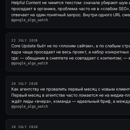
Helpful Content не чинится текстом: сначала убирают шум
проседает в органике, проблема часто не в «слабом SEO», 
отвечает на один понятный запрос. Внутри одного URL с
@google_algo_watch
22 JULY 2026
Core Update бьёт не по «плохим сайтам», а по слабым ст
ядра чаще проседает не весь проект, а набор конкретных
где: — обещание в сниппете не совпадает с контентом; —
@google_algo_watch
20 JULY 2026
Как агентству не провалить первый месяц с новым клиент
Первый месяц в агентстве часто ломается не на медиа-пл
ждёт лиды «вчера», команда — идеальный бриф, а межд
@google_algo_watch
18 JULY 2026