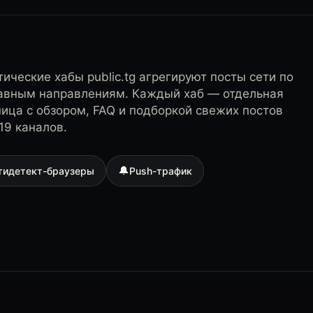
ические хабы public.tg агрегируют посты сети по
лавным направлениям. Каждый хаб — отдельная
ница с обзором, FAQ и подборкой свежих постов
19 каналов.
🔔
тидетект-браузеры
Push-трафик