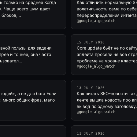
ь только на среднее Когда
Как отличить нормальную SE
у. Чаще всего шум дают
волатильность сама по себе
ы блоков,…
перераспределения интента
@google_algo_watch
15 JULY 2026
 явной пользы для задачи
Core update бьёт не по сай
рее и точнее, она часто
апдейта просели не все стра
льзовател…
проблеме на уровне кластер
@google_algo_watch
13 JULY 2026
 людей», а не для бота Если
Как читать SEO-новости так
у: много общих фраз, мало
ленте вышла новость про ап
вывод по одному заголовку.
@google_algo_watch
11 JULY 2026