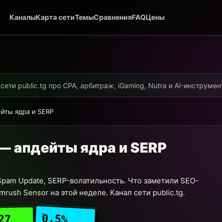
Каналы
Карта сети
Темы
Сравнения
FAQ
Цены
ети public.tg про CPA, арбитраж, iGaming, Nutra и AI-инструме
ейты ядра и SERP
 — апдейты ядра и SERP
, Spam Update, SERP-волатильность. Что заметили SEO-
ush Sensor на этой неделе. Канал сети public.tg.
0.5%
27