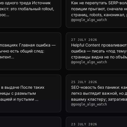
из одного треда Источник
Как не перепутать SERP-во
ст: это глобальный rollout,
позиции прыгают, сначала н
прос…
страниц, robots, каноникал
@google_algo_watch
27 JULY 2026
и позициях Главная ошибка —
Helpful Content проваливаю
ычно есть общий след:
ошибка — писать «под тему»
интент…
страницы видна не по объём
@google_algo_watch
25 JULY 2026
и в выдаче После таких
SEO-новость без паники: ка
раницы с размытым
легко выглядит важной, но 
изацией и пустыми …
вашему кластеру; затрагива
@google_algo_watch
23 JULY 2026