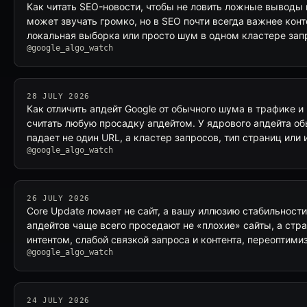
Как читать SEO-новости, чтобы не ловить ложные выводы 
может звучать громко, но в SEO почти всегда важнее контек
локальная выборка или просто шум в одном кластере за
@google_algo_watch
28 JULY 2026
Как отличить апдейт Google от обычного шума в трафике 
считать любую просадку апдейтом. У ядрового апдейта об
падает не один URL, а кластер запросов, тип страниц или 
@google_algo_watch
26 JULY 2026
Core Update ломает не сайт, а вашу иллюзию стабильност
апдейтов чаще всего проседают не «плохие» сайты, а ст
интентом, слабой связкой запроса и контента, переоптим
@google_algo_watch
24 JULY 2026