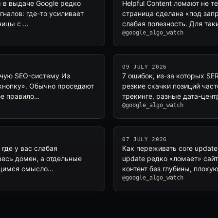
ы в выдаче Google редко
Helpful Content ломают не т
налов: где-то усиливает
страница сделана «под запр
аницы с …
слабая полезность. Для та
@google_algo_watch
09 JULY 2026
бочую SEO-систему Из
7 ошибок, из-за которых SE
 кнопку». Обычно проседают
резкие скачки позиций част
ое правило…
трекинге, разные дата-цент
@google_algo_watch
07 JULY 2026
 где у вас слабая
Как переживать core update 
весь домен, а отдельные
update редко «ломает» сайт
ующимся смысло…
контент без глубины, плоху
@google_algo_watch