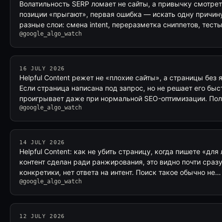
Волатильность SERP ломает не сайты, а привычку смотрет
позиции «прыгают», первая ошибка — искать одну причин
разные слои: смена intent, переразметка сниппетов, тест
@google_algo_watch
16 JULY 2026
Helpful Content режет не «плохие сайты», а страницы без
Если страница написана под запрос, но не решает его быст
проигрывает даже при нормальной SEO-оптимизации. По
@google_algo_watch
14 JULY 2026
Helpful Content: как не убить страницу, когда пишете «для
контент сделан ради ранжирования, это видно почти сраз
конкретики, нет ответа на интент. Поиск такое обычно не…
@google_algo_watch
12 JULY 2026