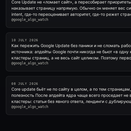
Core Update не «ломает сайт», а пересобирает приоритет
наказывает страницу напрямую. Обычно он меняет вес сиг
intent, где-то переоценивает авторитет, где-то режет стр
@google_algo_watch
10 JULY 2026
Как пережить Google Update без паники и не сломать ра
источника: апдейты Google почти никогда не бьют «в одну
кластеры страниц, а не весь сайт целиком. Поэтому перв
@google_algo_watch
08 JULY 2026
Core update бьёт не по сайту в целом, а по тем страницам,
полезность После апдейта ядра чаще всего проседает не 
кластеры: статьи без явного ответа, лендинги с дублир
@google_algo_watch