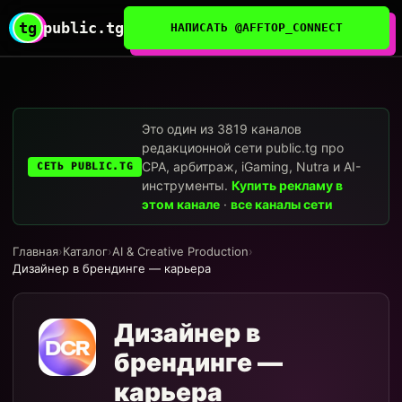
tg
public.tg
НАПИСАТЬ @AFFTOP_CONNECT
Это один из 3819 каналов
редакционной сети public.tg про
CPA, арбитраж, iGaming, Nutra и AI-
СЕТЬ PUBLIC.TG
инструменты.
Купить рекламу в
этом канале
·
все каналы сети
Главная
›
Каталог
›
AI & Creative Production
›
Дизайнер в брендинге — карьера
Дизайнер в
брендинге —
карьера