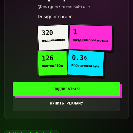
@DesignerCareerRuPro →
Designer career
1
320
средние просмотры
подписчиков
0.3%
126
engagement rate
постов / 30д
ПОДПИСАТЬСЯ
КУПИТЬ РЕКЛАМУ