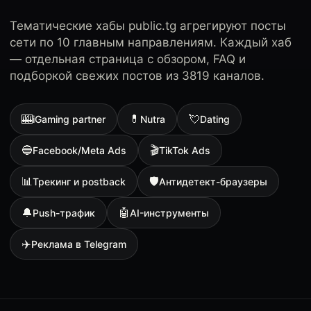
Тематические хабы public.tg агрегируют посты
сети по 10 главным направлениям. Каждый хаб
— отдельная страница с обзором, FAQ и
подборкой свежих постов из 3819 каналов.
🎰
💊
💘
iGaming partner
Nutra
Dating
🔵
🎬
Facebook/Meta Ads
TikTok Ads
📊
🛡
Трекинг и postback
Антидетект-браузеры
🔔
🤖
Push-трафик
AI-инструменты
✈️
Реклама в Telegram