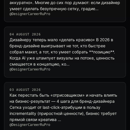
аккуратно». Многие до сих пор думают: если дизайнер
умеет сделать безупречную сетку, градие…
@DesignerCareerRuPro
04 AUGUST 2026
Дизайнеру теперь мало «делать красиво» В 2026 в
бренд-дизайне выигрывает не тот, кто быстрее
собрал макет, а тот, кто умеет собрать **позицию**.
Когда AI уже штампует визуалы на потоке, ценность
смещается в концепцию, ко…
@DesignerCareerRuPro
03 AUGUST 2026
Как перестать быть «отрисовщиком» и начать влиять
на бизнес-результат — 4 шага для бренд-дизайнера
Сетка уходит от last-click-атрибуции в пользу
incrementality (приростной ценности), бизнес требует
прямой связи креатива …
@DesignerCareerRuPro