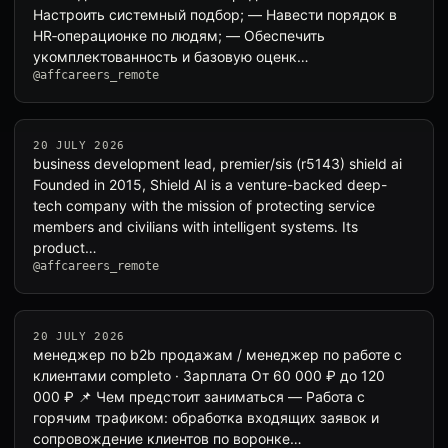
Настроить системный подбор; — Навести порядок в
HR‑операционке по людям; — Обеспечить
укомплектованность и базовую оценк…
@affcareers_remote
20 JULY 2026
business development lead, premier/sis (r5143) shield ai
Founded in 2015, Shield AI is a venture-backed deep-
tech company with the mission of protecting service
members and civilians with intelligent systems. Its
product…
@affcareers_remote
20 JULY 2026
менеджер по b2b продажам / менеджер по работе с
клиентами completo · Зарплата От 60 000 ₽ до 120
000 ₽ 📌 Чем предстоит заниматься — Работа с
горячим трафиком: обработка входящих заявок и
сопровождение клиентов по воронке…