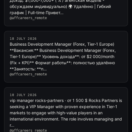
Доход: $1,000-7,000+ ( % / агентская модель -
обсуждаем индивидуально) 🌍 Удалённо | Гибкий
график | Full-time Привет…
@affcareers_remote
18 JULY 2026
Business Development Manager (Forex, Tier-1 Europe)
**Вакансия:** Business Development Manager (Forex,
Tier‑1 Europe)** Уровень дохода**: от $2 000/month
(Fix + KPI)** Формат работы**: полностью удалённо
**Занятость: **п…
@affcareers_remote
18 JULY 2026
vip manager rocks-partners · от 1 500 $ Rocks Partners is
seeking a VIP Manager with proven experience in Tier-1
markets to engage with high-value players in an
international environment. The role involves managing and
r…
@affcareers_remote