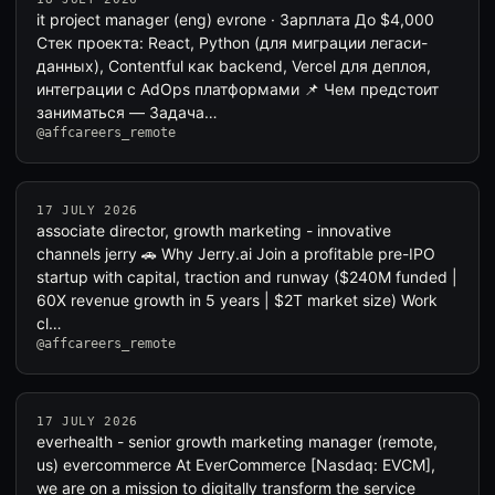
it project manager (eng) evrone · Зарплата До $4,000
Стек проекта: React, Python (для миграции легаси-
данных), Contentful как backend, Vercel для деплоя,
интеграции с AdOps платформами 📌 Чем предстоит
заниматься — Задача…
@affcareers_remote
17 JULY 2026
associate director, growth marketing - innovative
channels jerry 🚗 Why Jerry.ai Join a profitable pre-IPO
startup with capital, traction and runway ($240M funded |
60X revenue growth in 5 years | $2T market size) Work
cl…
@affcareers_remote
17 JULY 2026
everhealth - senior growth marketing manager (remote,
us) evercommerce At EverCommerce [Nasdaq: EVCM],
we are on a mission to digitally transform the service