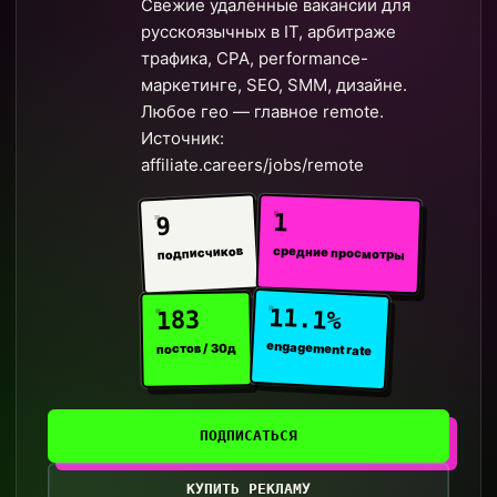
Свежие удалённые вакансии для
русскоязычных в IT, арбитраже
трафика, CPA, performance-
маркетинге, SEO, SMM, дизайне.
Любое гео — главное remote.
Источник:
affiliate.careers/jobs/remote
1
9
средние просмотры
подписчиков
11.1%
183
engagement rate
постов / 30д
ПОДПИСАТЬСЯ
КУПИТЬ РЕКЛАМУ