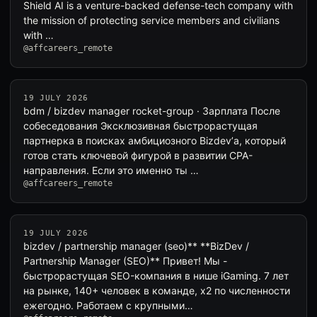
Shield AI is a venture-backed defense-tech company with
the mission of protecting service members and civilians
with …
@affcareers_remote
19 JULY 2026
bdm / bizdev manager rocket-group · Зарплата После
собеседования Эксклюзивная быстрорастущая
партнерка в поисках амбициозного Bizdev’а, который
готов стать ключевой фигурой в развитии CPA-
направления. Если это именно ты …
@affcareers_remote
19 JULY 2026
bizdev / partnership manager (seo)** **BizDev /
Partnership Manager (SEO)** Привет! Мы -
быстрорастущая SEO-компания в нише iGaming. 7 лет
на рынке, 140+ человек в команде, x2 по численности
ежегодно. Работаем с крупными…