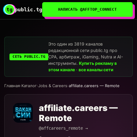
tg
public.tg
НАПИСАТЬ @AFFTOP_CONNECT
Это один из 3819 каналов
редакционной сети public.tg про
CPA, арбитраж, iGaming, Nutra и AI-
СЕТЬ PUBLIC.TG
инструменты.
Купить рекламу в
этом канале
·
все каналы сети
Главная
›
Каталог
›
Jobs & Careers
›
affiliate.careers — Remote
affiliate.careers —
Remote
@affcareers_remote →