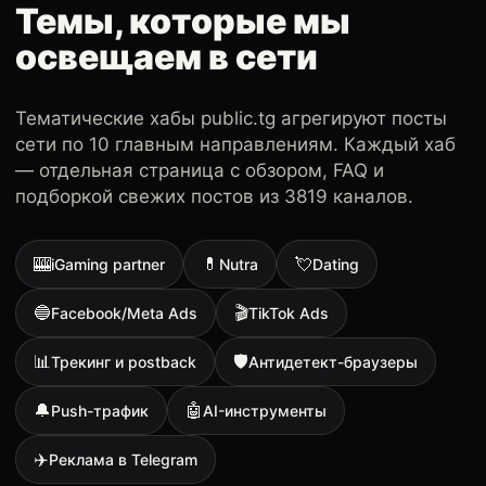
Темы, которые мы
освещаем в сети
Тематические хабы public.tg агрегируют посты
сети по 10 главным направлениям. Каждый хаб
— отдельная страница с обзором, FAQ и
подборкой свежих постов из 3819 каналов.
🎰
💊
💘
iGaming partner
Nutra
Dating
🔵
🎬
Facebook/Meta Ads
TikTok Ads
📊
🛡
Трекинг и postback
Антидетект-браузеры
🔔
🤖
Push-трафик
AI-инструменты
✈️
Реклама в Telegram