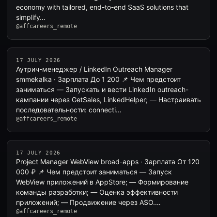
economy with tailored, end-to-end SaaS solutions that
simplify…
@affcareers_remote
17 JULY 2026
Аутрич-менеджер / LinkedIn Outreach Manager
smmekalka · Зарплата До 1 200 📌 Чем предстоит
заниматься — Запускать и вести LinkedIn outreach-
кампании через GetSales, LinkedHelper; — Настраивать
последовательности: connecti…
@affcareers_remote
17 JULY 2026
Project Manager WebView broad-apps · Зарплата От 120
000 ₽ 📌 Чем предстоит заниматься — Запуск
WebView приложений в AppStore; — Формирование
команды разработки; — Оценка эффективности
приложений; — Продвижение через ASO.…
@affcareers_remote