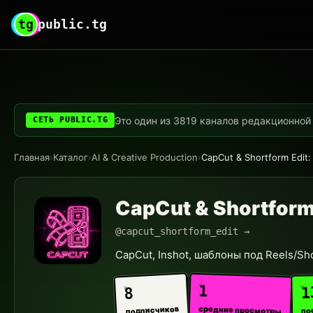
tg
public.tg
Это один из 3819 каналов редакционной с
СЕТЬ PUBLIC.TG
Главная
›
Каталог
›
AI & Creative Production
›
CapCut & Shortform Edit
CapCut & Shortform
@capcut_shortform_edit →
CapCut, Inshot, шаблоны под Reels/Sho
1
1
8
средние просмотры
подписчиков
по