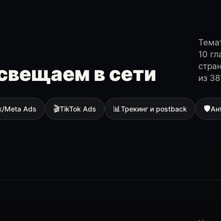
Темат
10 г
стра
свещаем в сети
из 38
🎬
📊
🛡
k/Meta Ads
TikTok Ads
Трекинг и postback
Ан