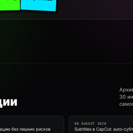
Архи
30 и
ции
самос
06 AUGUST 2026
рацию без лишних рисков
Subtitles в CapCut: auto-с