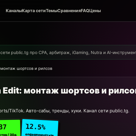
Каналы
Карта сети
Темы
Сравнения
FAQ
Цены
ети public.tg про CPA, арбитраж, iGaming, Nutra и AI-инструме
: монтаж шортсов и рилсов
 Edit: монтаж шортсов и рилсо
rts/TikTok. Авто-сабы, тренды, хуки. Канал сети public.tg.
12.5%
37
engagement rate
стов / 30д