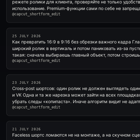
режете ролики для клиента, проверяйте не только удобств
использование. Premium-функции сами по себе не запре
@capcut_shortform_edit
25 JULY 2026
Как превратить 16:9 в 9:16 без обрезки важного кадра Гл
широкий ролик в вертикаль и потом паниковать из-за пус
такая: сначала выбираешь главный объект, потом строишь
@capcut_shortform_edit
23 JULY 2026
Cross-post шортсов: один ролик не должен выглядеть одинак
и VK Одна и та же нарезка может зайти на всех площадках
убрать следы «копипаста». Иначе алгоритм видит не адап
@capcut_shortform_edit
21 JULY 2026
Faceless шортс ломаются не на монтаже, а на скучном сц