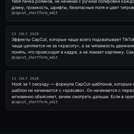
тебя пачка роликов, не начинай с ручной полировки каждо
длину, громкость, шрифты, безопасные поля и цвет титро
@capcut_shortform_edit
13 JULY 2026
Эффекты CapCut, которые чаще всего подхватывает TikTo
чаще цепляется не за «красоту», а за читаемость движени
понять, что происходит в кадре, а не ломает картинку. С
@capcut_shortform_edit
11 JULY 2026
Hook за 1 секунду — формула CapCut-шаблонов, которые
шаблон не начинается с «красиво». Он начинается с перв
мгновенно объясняет, зачем смотреть дальше. Если в ope
@capcut_shortform_edit