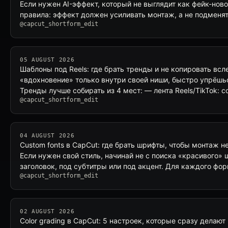
Если нужен AI-эффект, который не выглядит как фейк-нов
правила: эффект должен усиливать монтаж, а не подменя
@capcut_shortform_edit
05 AUGUST 2026
Шаблоны под Reels: где брать тренды и не копировать всл
«вдохновение» только внутри своей ниши, быстро упрёшь
Тренды лучше собирать из 4 мест: — лента Reels/TikTok: 
@capcut_shortform_edit
04 AUGUST 2026
Custom fonts в CapCut: где брать шрифты, чтобы монтаж н
Если нужен свой стиль, начинай не с поиска «красивого» ш
заголовок, под субтитры или под акцент. Для каждого фо
@capcut_shortform_edit
02 AUGUST 2026
Color grading в CapCut: 5 настроек, которые сразу делаю