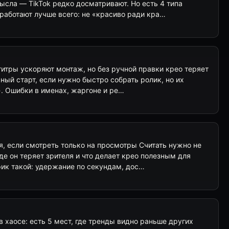
ысла — TikTok редко досматривают. Но есть 4 типа
работают лучше всего: не «красиво ради кра…
бтитры ускоряют монтаж, но без ручной правки крео теряет
чный старт, если нужно быстро собрать ролик, но их
». Ошибки в именах, жаргоне и ре…
, если смотреть только на просмотры Считать нужно не
где он теряет зрителя и что делает крео полезным для
рик такой: удержание по секундам, дос…
в хаосе: есть 5 мест, где тренды видно раньше других