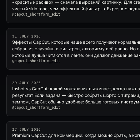
«красить красиво» — сначала выровняй картинку. Для cr
чистый skin tone, чем эффектный фильтр. • Exposure: под
@capcut_shortform_edit
31 JULY 2026
Эффекты CapCut, которые чаще всего получают нормальны
собран из случайных фильтров, алгоритму всё равно. Но е
которые лучше читаются в ленте: они делают движение за
@capcut_shortform_edit
29 JULY 2026
Inshot vs CapCut: какой монтажник выживает, когда нужн
результат Если задача — быстро собрать шортс с титрами
темпом, CapCut обычно удобнее: больше готовых инстру
@capcut_shortform_edit
27 JULY 2026
Premium CapCut для коммерции: когда можно брать, а ког