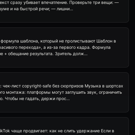
екст сразу убивает впечатление. Проверьте три вещи: —
 шуме и на быстрой речи; — лишни…
: формула шаблона, который не пролистывают Шаблон в
красивого перехода», а из-за первого кадра. Формула
ие + обещание результата. Зритель долж…
: чек-лист copyright-safe без сюрпризов Музыка в шортсах
го монтажа: платформы могут заглушить звук, ограничить
ю. Чтобы не гадать, держи прос…
kTok чаще продвигает: как не слить удержание Если в