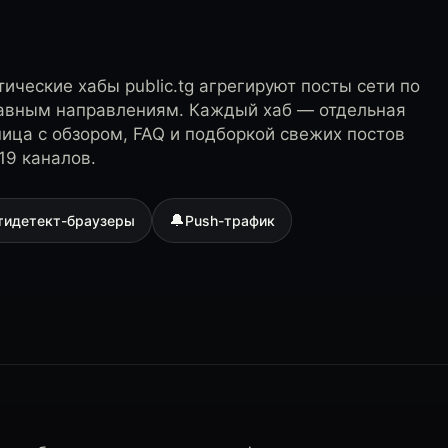
ические хабы public.tg агрегируют посты сети по
лавным направлениям. Каждый хаб — отдельная
ница с обзором, FAQ и подборкой свежих постов
19 каналов.
🔔
тидетект-браузеры
Push-трафик