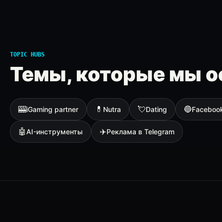
TOPIC HUBS
Темы, которые мы о
🎰
💊
💘
🔵
iGaming partner
Nutra
Dating
Faceboo
🤖
✈️
AI-инструменты
Реклама в Telegram