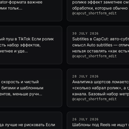
eator-формата важнее
ролике эффект заметнее см
ними тольк…
обработки, которые обычно 
@capcut_shortform_edit
30 JULY 2026
й пуш в TikTok Если ролик
Subtitles в CapCut: авто-су
сть набор эффектов,
смысл Auto subtitles — отли
метнее и уде…
нельзя оставлять «как есть
@capcut_shortform_edit
28 JULY 2026
а скорость и чистый
Аналитика шортсов ломается
, битами и шаблонным
«сколько набрал ролик», а 
ментов, меньше ручн…
канала. Базовый набор мет
@capcut_shortform_edit
26 JULY 2026
да лучше не рисковать Если
Шаблоны под Reels не ищут 