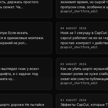
ость, держись простого
экономят время, но сырой т
ть сюжет. Ча…
пропуски слов, особенно в
@capcut_shortform_edit
04 AUGUST 2026
епую Если искать
Hook за 1 секунду в CapCut
ся в одинаковые монтажи.
capcut работает не из-за «
сохраняй не рол…
простая: контраст + действ
@capcut_shortform_edit
03 AUGUST 2026
е выглядел «как у всех»
Как не убить шортс музыкой
рифта, а с задачи: под
ломает ролик не хуже слабо
рмата ну…
охват или снести публикаци
@capcut_shortform_edit
01 AUGUST 2026
т шортс дороже Не пытайся
Эффекты CapCut, которые Ti