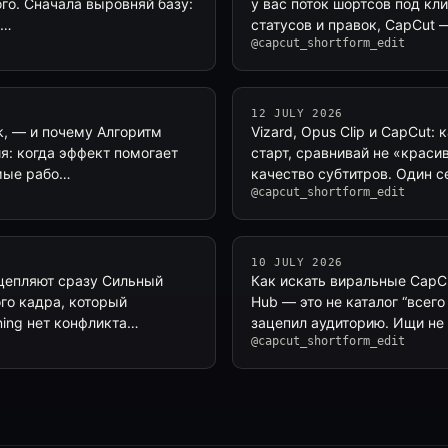
го. Сначала выровняй базу:
у вас поток шортсов под кли
в…
статусов и правок, CapCut 
@capcut_shortform_edit
12 JULY 2026
k, — и почему Алгоритм
Vizard, Opus Clip и CapCut
я: когда эффект помогает
старт, сравнивай не «красив
амые рабо…
качество субтитров. Один с
@capcut_shortform_edit
10 JULY 2026
 цепляют сразу Сильный
Как искать виральные CapCu
ого кадра, который
Hub — это не каталог “всег
ning нет конфликта…
зацепил аудиторию. Ищи не 
@capcut_shortform_edit