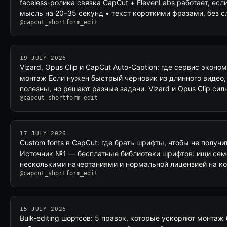
faceless-ролика связка CapCut + ElevenLabs работает, есл
мысль на 20–35 секунд • текст короткими фразами, без 
@capcut_shortform_edit
19 JULY 2026
Vizard, Opus Clip и CapCut Auto-Caption: где сервис эконо
монтаж Если нужен быстрый черновик из длинного видео,
полезны, но решают разные задачи. Vizard и Opus Clip сил
@capcut_shortform_edit
17 JULY 2026
Custom fonts в CapCut: где брать шрифты, чтобы не получ
Источник №1 — бесплатные библиотеки шрифтов: ищи сем
несколькими начертаниями и нормальной лицензией на 
@capcut_shortform_edit
15 JULY 2026
Bulk-editing шортсов: 5 правок, которые ускоряют монтаж 