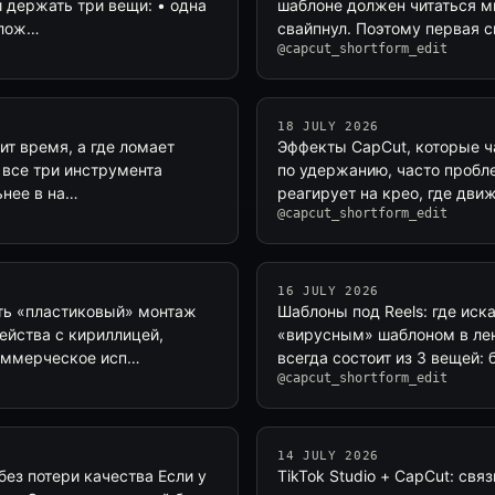
и держать три вещи: • одна
шаблоне должен читаться мг
слож…
свайпнул. Поэтому первая с
@capcut_shortform_edit
18 JULY 2026
мит время, а где ломает
Эффекты CapCut, которые ч
 все три инструмента
по удержанию, часто пробле
ьнее в на…
реагирует на крео, где дви
@capcut_shortform_edit
16 JULY 2026
ить «пластиковый» монтаж
Шаблоны под Reels: где иск
ейства с кириллицей,
«вирусным» шаблоном в лен
коммерческое исп…
всегда состоит из 3 вещей:
@capcut_shortform_edit
14 JULY 2026
без потери качества Если у
TikTok Studio + CapCut: свя