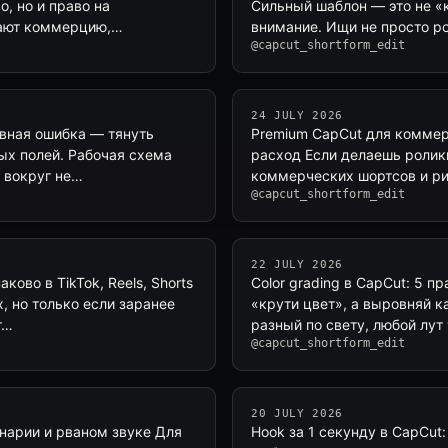
о, но и право на
Сильный шаблон — это не «
щают коммерцию,…
внимание. Ищи не просто р
@capcut_shortform_edit
24 JULY 2026
авная ошибка — тянуть
Premium CapCut для коммерц
тых полей. Рабочая схема
расход Если делаешь ролики
 вокруг не…
коммерческих шортсов и ри
@capcut_shortform_edit
22 JULY 2026
ово в TikTok, Reels, Shorts
Color grading в CapCut: 5 
, но только если заранее
«крути цвет», а выровняй ка
т…
разный по свету, любой лут
@capcut_shortform_edit
20 JULY 2026
енарии и рваном звуке Для
Hook за 1 секунду в CapCut