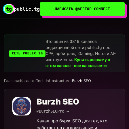
tg
public.tg
НАПИСАТЬ @AFFTOP_CONNECT
Это один из 3819 каналов
редакционной сети public.tg про
CPA, арбитраж, iGaming, Nutra и AI-
СЕТЬ PUBLIC.TG
инструменты.
Купить рекламу в
этом канале
·
все каналы сети
Главная
›
Каталог
›
Tech Infrastructure
›
Burzh SEO
Burzh SEO
@BurzhSEOPro →
Канал про бурж-SEO для тех, кто
работает на англоязычные и