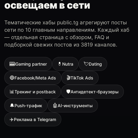
освещаем в сети
Тематические хабы public.tg агрегируют посты
сети по 10 главным направлениям. Каждый хаб
— отдельная страница с обзором, FAQ и
подборкой свежих постов из 3819 каналов.
🎰
💊
💘
iGaming partner
Nutra
Dating
🔵
🎬
Facebook/Meta Ads
TikTok Ads
📊
🛡
Трекинг и postback
Антидетект-браузеры
🔔
🤖
Push-трафик
AI-инструменты
✈️
Реклама в Telegram