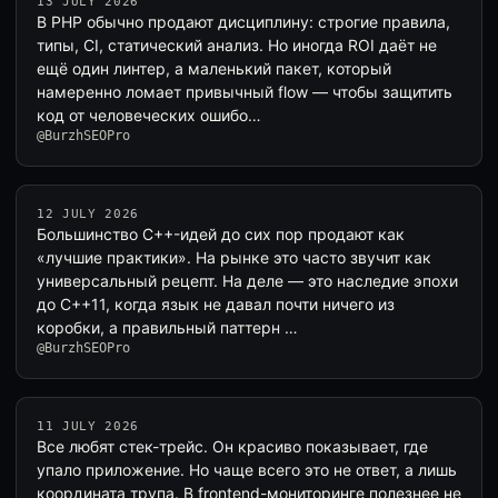
13 JULY 2026
В PHP обычно продают дисциплину: строгие правила,
типы, CI, статический анализ. Но иногда ROI даёт не
ещё один линтер, а маленький пакет, который
намеренно ломает привычный flow — чтобы защитить
код от человеческих ошибо…
@BurzhSEOPro
12 JULY 2026
Большинство C++-идей до сих пор продают как
«лучшие практики». На рынке это часто звучит как
универсальный рецепт. На деле — это наследие эпохи
до C++11, когда язык не давал почти ничего из
коробки, а правильный паттерн …
@BurzhSEOPro
11 JULY 2026
Все любят стек-трейс. Он красиво показывает, где
упало приложение. Но чаще всего это не ответ, а лишь
координата трупа. В frontend-мониторинге полезнее не