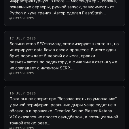
инфраструктурную. В итоге — мессенджеры, облака,
локальные серверы, ручной запуск, зависимость от
Python и куча трения. Автор сделал FlashStash…
@BurzhSEOPro
17 JULY 2026
Большинство SEO-команд оптимизируют «контент», но
игнорируют data flow в своем процессе. В итоге один
бриф порождает 5 версий смысла, правки
разъезжаются по редактору, а финальная статья уже
не совпадает с интентом SERP.…
@BurzhSEOPro
16 JULY 2026
Пока рынок спорит про “безопасность по умолчанию”
у умной периферии, реальные дыры чаще сидят не в
облаке, а в прошивке. Creative Sound Blaster Katana
V2X оказался не просто саундбаром, а потенциальной
точкой атаки: реве…
@BurzhSEOPro