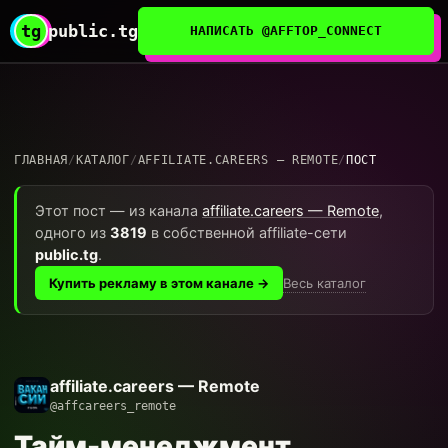
tg
public.tg
НАПИСАТЬ @AFFTOP_CONNECT
ГЛАВНАЯ
/
КАТАЛОГ
/
AFFILIATE.CAREERS — REMOTE
/
ПОСТ
Этот пост — из канала
affiliate.careers — Remote
,
одного из
3819
в собственной affiliate-сети
public.tg
.
Весь каталог
Купить рекламу в этом канале →
affiliate.careers — Remote
@affcareers_remote
Тайм-менеджмент