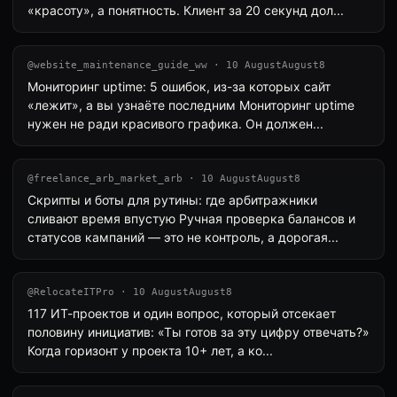
«красоту», а понятность. Клиент за 20 секунд дол...
@website_maintenance_guide_ww · 10 AugustAugust8
Мониторинг uptime: 5 ошибок, из-за которых сайт
«лежит», а вы узнаёте последним Мониторинг uptime
нужен не ради красивого графика. Он должен...
@freelance_arb_market_arb · 10 AugustAugust8
Скрипты и боты для рутины: где арбитражники
сливают время впустую Ручная проверка балансов и
статусов кампаний — это не контроль, а дорогая...
@RelocateITPro · 10 AugustAugust8
117 ИТ-проектов и один вопрос, который отсекает
половину инициатив: «Ты готов за эту цифру отвечать?»
Когда горизонт у проекта 10+ лет, а ко...