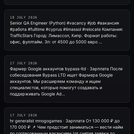
18 JULY 2026
Senior QA Engineer (Python) #vacancy #job #вакансия
#работа #fulltime #cyprus #limassol #relocate Компания:
TrafficStars Город: Лимассол, Кипр. Формат работы:
офис, фуллтайм. Зп: от 4500 до 5000 евро …
17 JULY 2026
Фармер Google аккаунтов bypass-ltd · Зарплата После
собеседования Bypass LTD ищет Фармера Google
аккаунтов. Мы расширяем команду и ищем
специалистов, которые помогут создавать и
поддерживать Google Ad…
17 JULY 2026
hr generalist mnogogames · Зарплата От 130 000 ₽ до
170 000 ₽ 📌 Чем предстоит заниматься — вести найм
по согласованным вакансиям (от снятия заявки до