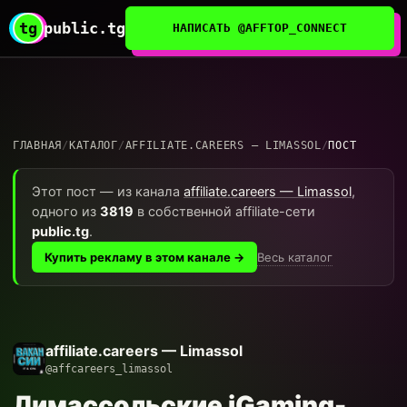
tg
public.tg
НАПИСАТЬ @AFFTOP_CONNECT
ГЛАВНАЯ
/
КАТАЛОГ
/
AFFILIATE.CAREERS — LIMASSOL
/
ПОСТ
Этот пост — из канала
affiliate.careers — Limassol
,
одного из
3819
в собственной affiliate-сети
public.tg
.
Весь каталог
Купить рекламу в этом канале →
affiliate.careers — Limassol
@affcareers_limassol
Лимассольские iGaming-