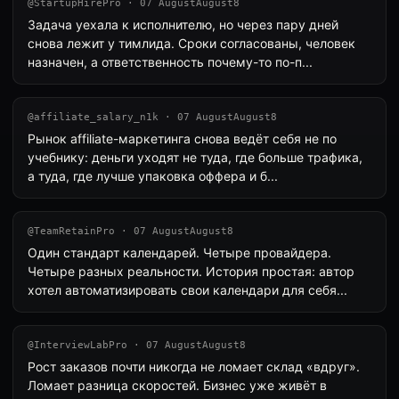
@StartupHirePro · 07 AugustAugust8
Задача уехала к исполнителю, но через пару дней
снова лежит у тимлида. Сроки согласованы, человек
назначен, а ответственность почему-то по-п...
@affiliate_salary_n1k · 07 AugustAugust8
Рынок affiliate-маркетинга снова ведёт себя не по
учебнику: деньги уходят не туда, где больше трафика,
а туда, где лучше упаковка оффера и б...
@TeamRetainPro · 07 AugustAugust8
Один стандарт календарей. Четыре провайдера.
Четыре разных реальности. История простая: автор
хотел автоматизировать свои календари для себя...
@InterviewLabPro · 07 AugustAugust8
Рост заказов почти никогда не ломает склад «вдруг».
Ломает разница скоростей. Бизнес уже живёт в