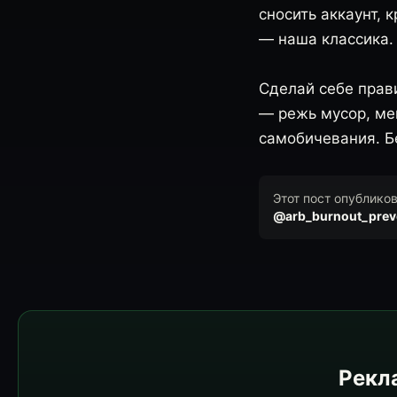
сносить аккаунт, 
— наша классика.
Сделай себе прави
— режь мусор, мен
самобичевания. Бе
Этот пост опублико
@arb_burnout_prev
Рекла