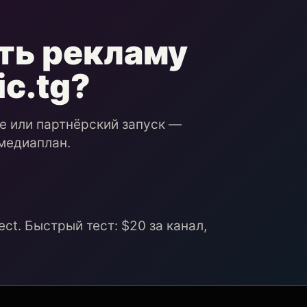
ть рекламу
ic.tg?
ие или партнёрский запуск —
медиаплан.
ct. Быстрый тест: $20 за канал,