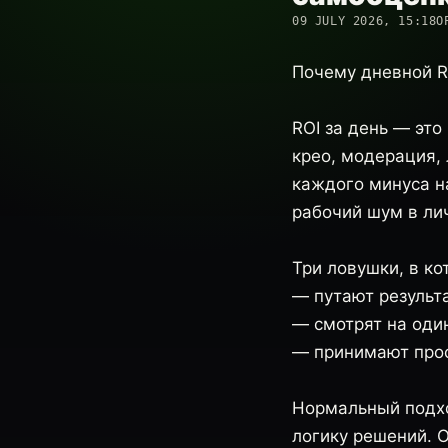
09 JULY 2026, 15:18
О
Почему дневной R
ROI за день — это
крео, модерация, 
каждого минуса н
рабочий шум в ли
Три ловушки, в к
— путают результа
— смотрят на один
— принимают прос
Нормальный подход
логику решений. 