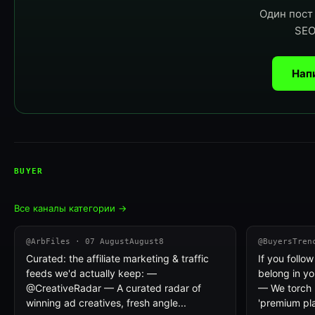
Один пост 
SEO
Нап
BUYER
Все каналы категории →
@ArbFiles · 07 AugustAugust8
@BuyersTren
Curated: the affiliate marketing & traffic
If you follo
feeds we'd actually keep: —
belong in yo
@CreativeRadar — A curated radar of
— We torch 
winning ad creatives, fresh angle...
'premium pla