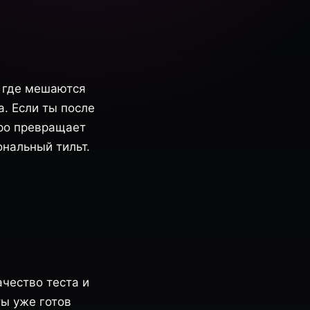
, где мешаются
а. Если ты после
тро превращает
нальный тильт.
ачество теста и
ты уже готов