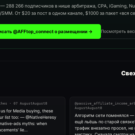
— 288 266 подписчиков в нише арбитража, CPA, iGaming, Nut
/SMM. От $20 за пост в одном канале, $1000 за пакет «вся се
исать @AFFtop_connect о размещении →
Посмотреть вес
Свеж
ches · 07 AugustAugust8
@passive_affiliate_income_ar
AugustAugust8
w us for Media buying, these
Алгоритм сети поменялся — 
ur list too: — @NativeHeresy
ещё льёшь по старой связке
native-ads myths: when
трафик внезапно просел, не 
cements' lie...
мистику. Сначала смотри на 