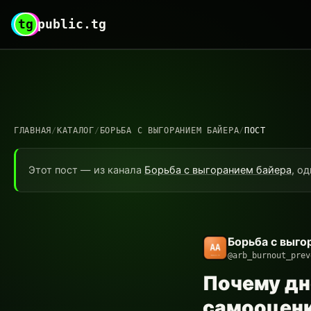
tg
public.tg
ГЛАВНАЯ
/
КАТАЛОГ
/
БОРЬБА С ВЫГОРАНИЕМ БАЙЕРА
/
ПОСТ
Этот пост — из канала
Борьба с выгоранием байера
, о
Борьба с выго
@arb_burnout_prev
Почему дн
самооцен