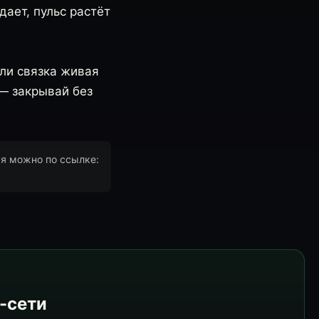
дает, пульс растёт
сли связка живая
 — закрывай без
ся можно по ссылке:
e-сети