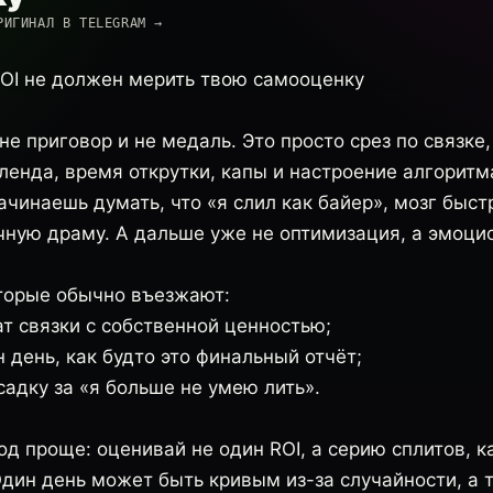
РИГИНАЛ В TELEGRAM →
OI не должен мерить твою самооценку
 не приговор и не медаль. Это просто срез по связке
ленда, время открутки, капы и настроение алгоритм
ачинаешь думать, что «я слил как байер», мозг быс
чную драму. А дальше уже не оптимизация, а эмоцио
оторые обычно въезжают:
т связки с собственной ценностью;
 день, как будто это финальный отчёт;
адку за «я больше не умею лить».
 проще: оценивай не один ROI, а серию сплитов, к
Один день может быть кривым из-за случайности, а 