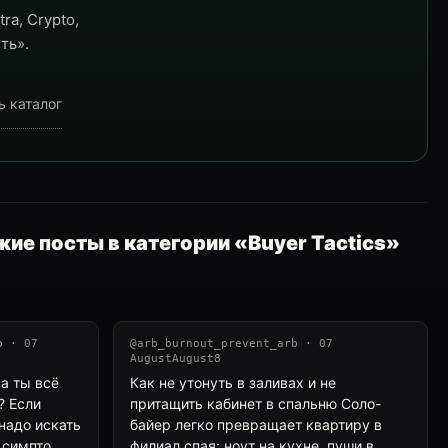
ra, Crypto,
ть».
ь каталог
ие посты в категории «Buyer Tactics»
b · 07
@arb_burnout_prevent_arb · 07
AugustAugust8
а ты всё
Как не утонуть в заливах и не
? Если
притащить кабинет в спальню Соло-
надо искать
байер легко превращает квартиру в
симпто...
филиал спая: ноут на кухне, пуши в