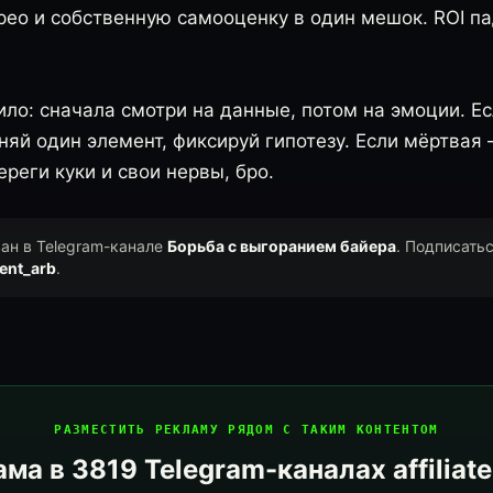
крео и собственную самооценку в один мешок. ROI па
ло: сначала смотри на данные, потом на эмоции. Е
яй один элемент, фиксируй гипотезу. Если мёртвая
реги куки и свои нервы, бро.
ван в Telegram-канале
Борьба с выгоранием байера
. Подписать
ent_arb
.
РАЗМЕСТИТЬ РЕКЛАМУ РЯДОМ С ТАКИМ КОНТЕНТОМ
ма в 3819 Telegram-каналах affiliat