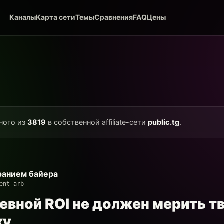
Каналы
Карта сети
Темы
Сравнения
FAQ
Цены
дного из
3819
в собственной affiliate-сети
public.tg
.
ранием байера
ent_arb
евной ROI не должен мерить т
ку