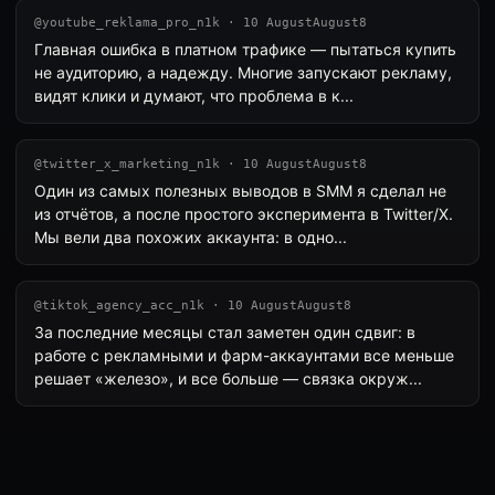
@youtube_reklama_pro_n1k · 10 AugustAugust8
Главная ошибка в платном трафике — пытаться купить
не аудиторию, а надежду. Многие запускают рекламу,
видят клики и думают, что проблема в к...
@twitter_x_marketing_n1k · 10 AugustAugust8
Один из самых полезных выводов в SMM я сделал не
из отчётов, а после простого эксперимента в Twitter/X.
Мы вели два похожих аккаунта: в одно...
@tiktok_agency_acc_n1k · 10 AugustAugust8
За последние месяцы стал заметен один сдвиг: в
работе с рекламными и фарм-аккаунтами все меньше
решает «железо», и все больше — связка окруж...