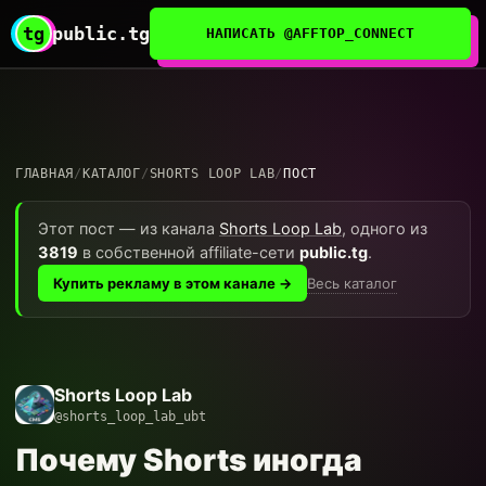
tg
public.tg
НАПИСАТЬ @AFFTOP_CONNECT
ГЛАВНАЯ
/
КАТАЛОГ
/
SHORTS LOOP LAB
/
ПОСТ
Этот пост — из канала
Shorts Loop Lab
, одного из
3819
в собственной affiliate-сети
public.tg
.
Весь каталог
Купить рекламу в этом канале →
Shorts Loop Lab
@shorts_loop_lab_ubt
Почему Shorts иногда