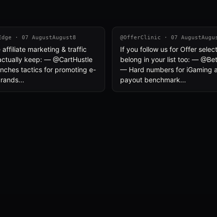
Edge · 07 AugustAugust8
@OfferClinic · 07 AugustAugu
affiliate marketing & traffic
If you follow us for Offer selec
actually keep: — @CartHustle
belong in your list too: — @B
nches tactics for promoting e-
— Hard numbers for iGaming aff
ands...
payout benchmark...