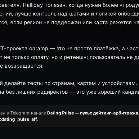
ователя. Halliday полезен, когда нужен более «проду
ний, лучше контроль над шагами и логикой онборд
ся, если регион не поддержан или карта режется на 
T-проекта onramp — это не просто платёжка, а час
 не только оплату, но и ретеншн: пользователь не д
не возвращается.
й делайте тесты по странам, картам и устройствам.
на без лишних редиректов — это уже хороший канди
ван в Telegram-канале
Dating Pulse — пульс дейтинг-арбитража
dating_pulse_aff
.