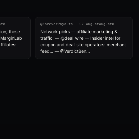
st8
@ForeverPayouts · 07 AugustAugust8
tion, these
Network picks — affiliate marketing &
etMarginLab
traffic: — @deal_wire — Insider intel for
iliates:
coupon and deal-site operators: merchant
feed… — @VerdictBen...