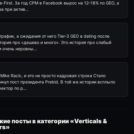
e-First. За год CPM в Facebook вырос на 12–18% по GEO, а
ва при актив…
 трафик, а ожидания от него Tier-3 GEO в dating после
стория про «дешево и много». Это история про слабый
 и очень неровны…
 Mike Racic, и это не просто кадровая строка Стало
кинул пост президента Prebid. В той же истории всплыло
иректор по p…
ие посты в категории «Verticals &
rs»