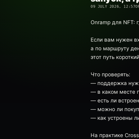
09 JULY 2026, 12:57
О
Onramp для NFT: г
Если вам нужен вх
а по маршруту де
этот путь коротки
Что проверять:
— поддержка нужн
— в каком месте п
— есть ли встроен
— можно ли покупа
— как устроены л
На практике Cross