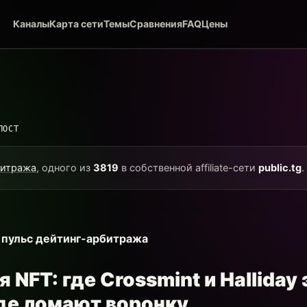
Каналы
Карта сети
Темы
Сравнения
FAQ
Цены
ПОСТ
битража
, одного из
3819
в собственной affiliate-сети
public.tg
.
— пульс дейтинг-арбитража
 NFT: где Crossmint и Halliday
где ломают воронку