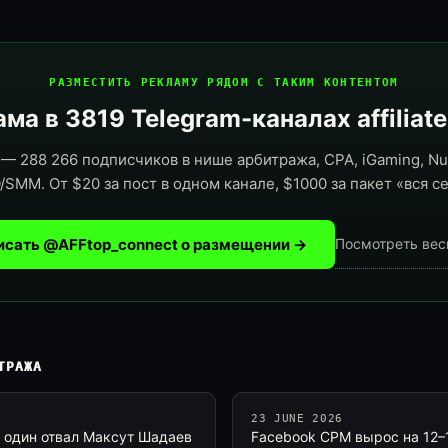
РАЗМЕСТИТЬ РЕКЛАМУ РЯДОМ С ТАКИМ КОНТЕНТОМ
ма в 3819 Telegram-каналах affiliat
— 288 266 подписчиков в нише арбитража, CPA, iGaming, Nut
/SMM. От $20 за пост в одном канале, $1000 за пакет «вся се
исать @AFFtop_connect о размещении →
Посмотреть вес
ТРАЖА
23 JUNE 2026
ё один отвал Максут Шадаев
Facebook CPM вырос на 12–