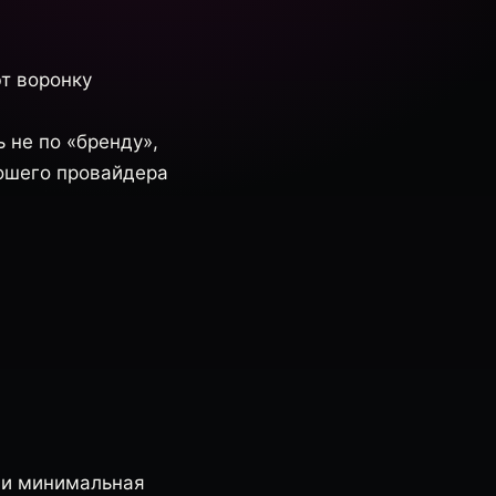
ют воронку
 не по «бренду»,
рошего провайдера
w и минимальная