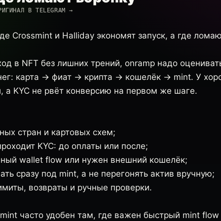
РИГИНАЛ В TELEGRAM →
де Crossmint и Halliday экономят запуск, а где лома
од в NFT без лишних трений, onramp надо оценивать
нег: карта → фиат → крипта → кошелёк → mint. У хо
й, а KYC не рвёт конверсию на первом же шаге.
ых стран и картовых схем;
роходит KYC: до оплаты или после;
ный wallet flow или нужен внешний кошелёк;
ть сразу под mint, а не перегонять актив вручную;
имиты, возвраты и ручные проверки.
mint часто удобен там, где важен быстрый mint flo