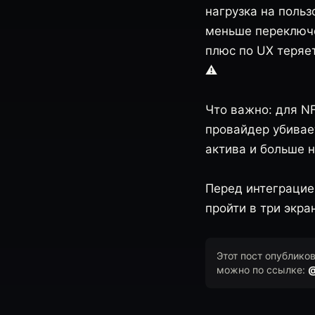
нагрузка на польз
меньше переключе
плюс по UX теряет
⚠️
Что важно: для NF
провайдер убивает
актива и больше 
Перед интеграцие
пройти в три экра
Этот пост опублико
можно по ссылке:
@