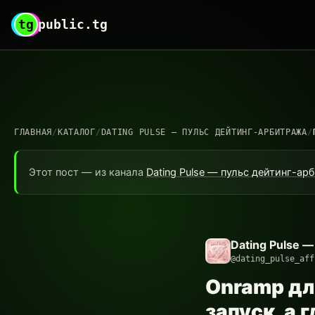
tg
public.tg
ГЛАВНАЯ
/
КАТАЛОГ
/
DATING PULSE — ПУЛЬС ДЕЙТИНГ-АРБИТРАЖА
/
Этот пост — из канала
Dating Pulse — пульс дейтинг-ар
Dating Pulse 
@dating_pulse_aff
Onramp для
запуск, а 