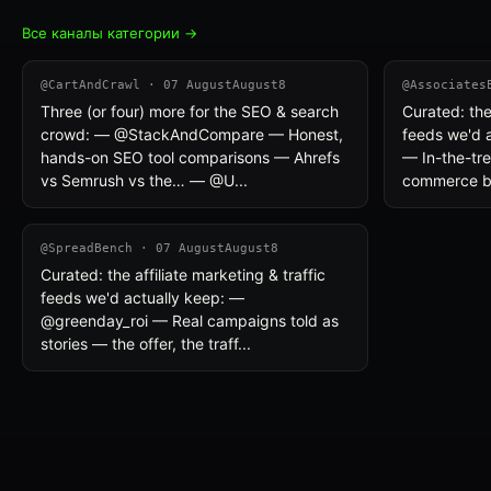
Все каналы категории →
@CartAndCrawl · 07 AugustAugust8
@Associates
Three (or four) more for the SEO & search
Curated: the 
crowd: — @StackAndCompare — Honest,
feeds we'd 
hands-on SEO tool comparisons — Ahrefs
— In-the-tre
vs Semrush vs the… — @U...
commerce br
@SpreadBench · 07 AugustAugust8
Curated: the affiliate marketing & traffic
feeds we'd actually keep: —
@greenday_roi — Real campaigns told as
stories — the offer, the traff...