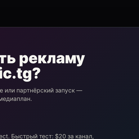
ть рекламу
ic.tg?
ие или партнёрский запуск —
медиаплан.
ct. Быстрый тест: $20 за канал,