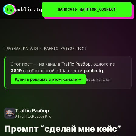
tg
public.tg
НАПИСАТЬ @AFFTOP_CONNECT
ГЛАВНАЯ
/
КАТАЛОГ
/
TRAFFIC РАЗБОР
/
ПОСТ
Этот пост — из канала
Traffic Разбор
, одного из
3819
в собственной affiliate-сети
public.tg
.
Весь каталог
Купить рекламу в этом канале →
Traffic Разбор
@TrafficRazborPro
Промпт “сделай мне кейс”