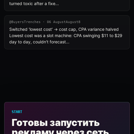
turned toxic after a fixe...
@BuyersTrenches · 06 AugustAugust8
Switched 'lowest cost' → cost cap, CPA variance halved
Lowest cost was a slot machine: CPA swinging $11 to $29
day to day, couldn't forecast...
START
Готовы запустить
рекламу через сеть