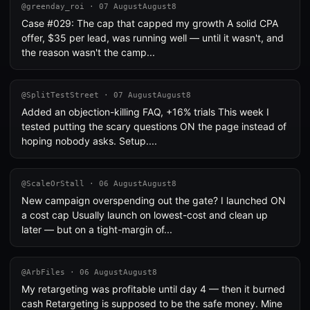
@greenday_roi · 07 AugustAugust8
Case #029: The cap that capped my growth A solid CPA
offer, $35 per lead, was running well — until it wasn't, and
the reason wasn't the camp...
@SplitTestStreet · 07 AugustAugust8
Added an objection-killing FAQ, +16% trials This week I
tested putting the scary questions ON the page instead of
hoping nobody asks. Setup....
@ScaleOrStall · 06 AugustAugust8
New campaign overspending out the gate? I launched ON
a cost cap Usually launch on lowest-cost and clean up
later — but on a tight-margin of...
@ArbFiles · 06 AugustAugust8
My retargeting was profitable until day 4 — then it burned
cash Retargeting is supposed to be the safe money. Mine