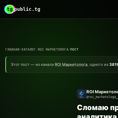
tg
public.tg
ГЛАВНАЯ
/
КАТАЛОГ
/
ROI МАРКЕТОЛОГА
/
ПОСТ
Этот пост — из канала
ROI Маркетолога
, одного из
381
ROI Маркетол
@roi_marketologa_
Сломаю пр
аналитика 