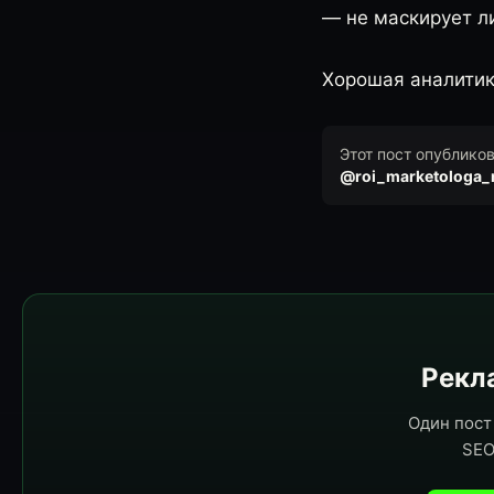
— не маскирует ли
Хорошая аналитик
Этот пост опублико
@roi_marketologa_
Рекла
Один пост 
SEO