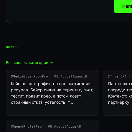
Нап
BUYER
Все каналы категории →
@MediaBuyerRoomPro · 08 AugustAugust8
@True_CPA ·
Кейс не про трафик, но про выжигание
Партнёрка 
ресурса. Байер сидит на спринтах, льет,
посреди те
тестит, правит крео, а потом ловит
Контекст: 
странный откат: усталость, т...
партнёрку, 
@SpendProfitPro · 08 AugustAugust8