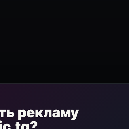
ть рекламу
ic.tg?