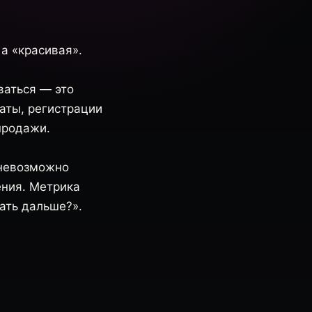
а «красивая».
ваться — это
ваты, регистрации
продажи.
 невозможно
ения. Метрика
лать дальше?».