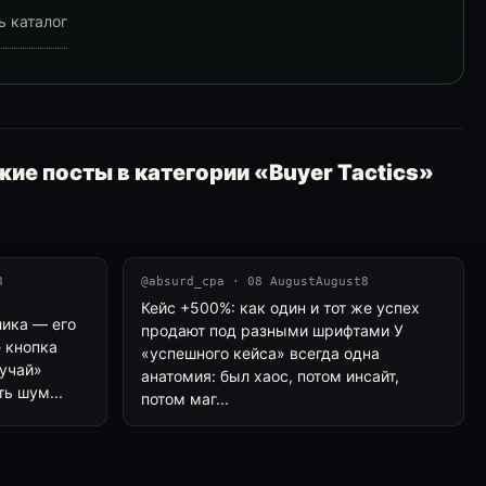
ь каталог
ие посты в категории «Buyer Tactics»
8
@absurd_cpa · 08 AugustAugust8
Кейс +500%: как один и тот же успех
лика — его
продают под разными шрифтами У
е кнопка
«успешного кейса» всегда одна
лучай»
анатомия: был хаос, потом инсайт,
ь шум...
потом маг...