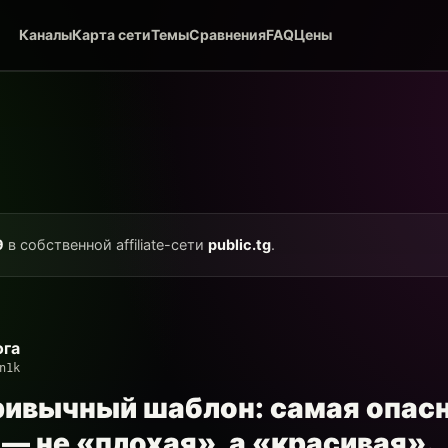
Каналы
Карта сети
Темы
Сравнения
FAQ
Цены
9
в собственной affiliate-сети
public.tg
.
ога
n1k
ивычный шаблон: самая опас
— не «плохая», а «красивая».