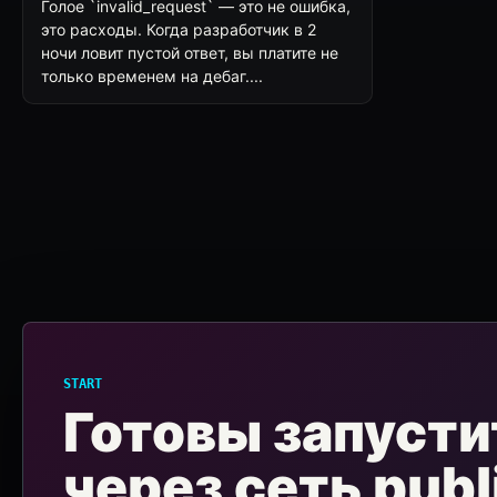
Голое `invalid_request` — это не ошибка,
это расходы. Когда разработчик в 2
ночи ловит пустой ответ, вы платите не
только временем на дебаг....
START
Готовы запусти
через сеть publ