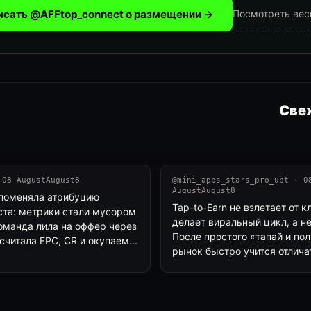
исать @AFFtop_connect о размещении →
Посмотреть вес
Свеж
 08 AugustAugust8
@mini_apps_stars_pro_ubt · 0
AugustAugust8
поменяла атрибуцию
Tap-to-Earn не взлетает от к
ста: метрики стали мусором
делает виральный цикл, а н
команда лила на оффер через
После простого «тапай и по
считала EPC, CR и окупаем...
рынок быстро учится отличат