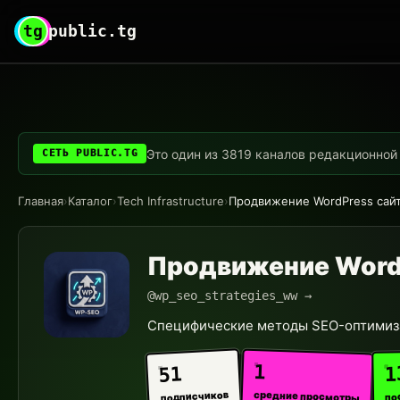
tg
public.tg
Это один из 3819 каналов редакционной с
СЕТЬ PUBLIC.TG
Главная
›
Каталог
›
Tech Infrastructure
›
Продвижение WordPress сай
Продвижение Word
@wp_seo_strategies_ww →
Специфические методы SEO-оптимиза
1
1
51
средние просмотры
подписчиков
по