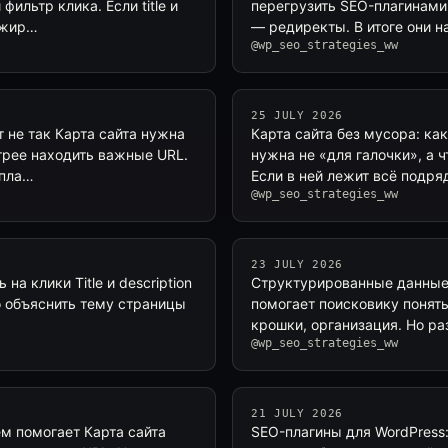
ильтр клика. Если title и
перегрузить SEO-плагинами: 
анжир…
— редиректы. В итоге они н
@wp_seo_strategies_ww
25 JULY 2026
т не так Карта сайта нужна
Карта сайта без мусора: ка
трее находить важные URL.
нужна не «для галочки», а
 пла…
Если в ней лежит всё подря
@wp_seo_strategies_ww
23 JULY 2026
 на клики Title и description
Структурированные данные 
о объяснить тему страницы
помогает поисковику понять,
крошки, организация. Но ра
@wp_seo_strategies_ww
21 JULY 2026
ем помогает Карта сайта
SEO-плагины для WordPress