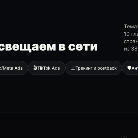
Темат
10 г
стра
свещаем в сети
из 38
🎬
📊
🛡
k/Meta Ads
TikTok Ads
Трекинг и postback
Ан