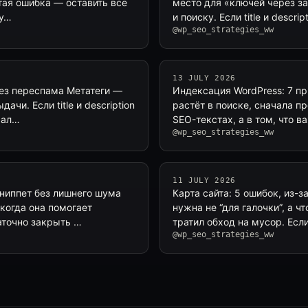
стая ошибка — оставить всё
место для «ключей через за
ру…
и поиску. Если title и desc
@wp_seo_strategies_ww
13 JULY 2026
без переспама Метатеги —
Индексация WordPress: 7 пр
чи. Если title и description
растёт в поиске, сначала пр
мал…
SEO-текстах, а в том, что 
@wp_seo_strategies_ww
11 JULY 2026
ниппет без лишнего шума
Карта сайта: 5 ошибок, из-
 когда она помогает
нужна не “для галочки”, а 
аточно закрыть …
тратил обход на мусор. Есл
@wp_seo_strategies_ww