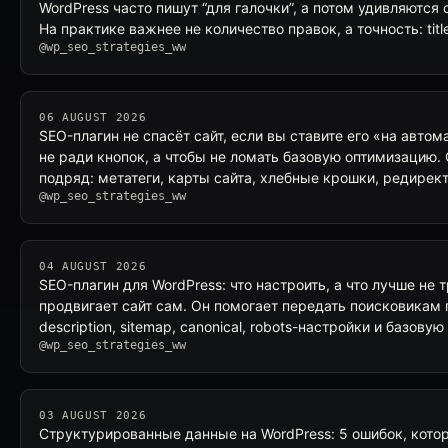
WordPress часто пишут “для галочки”, а потом удивляются
На практике важнее не количество правок, а точность: tit
@wp_seo_strategies_ww
06 AUGUST 2026
SEO-плагин не спасёт сайт, если вы ставите его «на авто
не ради кнопок, а чтобы не ломать базовую оптимизацию
подряд: метатеги, карты сайта, хлебные крошки, редирек
@wp_seo_strategies_ww
04 AUGUST 2026
SEO-плагин для WordPress: что настроить, а что лучше не 
продвигает сайт сам. Он помогает передать поисковикам по
description, sitemap, canonical, robots-настройки и базову
@wp_seo_strategies_ww
03 AUGUST 2026
Структурированные данные на WordPress: 5 ошибок, кот