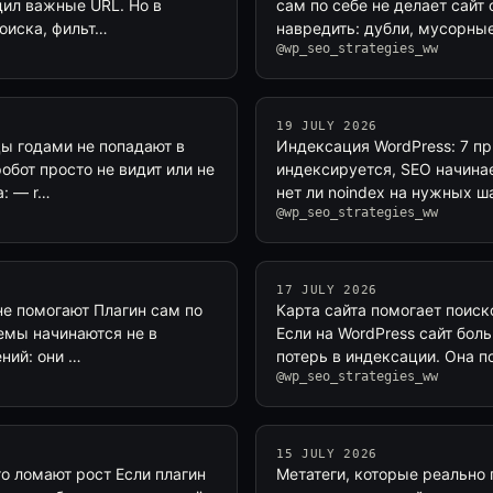
дил важные URL. Но в
сам по себе не делает сайт 
оиска, фильт…
навредить: дубли, мусорны
@wp_seo_strategies_ww
19 JULY 2026
цы годами не попадают в
Индексация WordPress: 7 пр
обот просто не видит или не
индексируется, SEO начинае
: — r…
нет ли noindex на нужных ш
@wp_seo_strategies_ww
17 JULY 2026
не помогают Плагин сам по
Карта сайта помогает поиск
емы начинаются не в
Если на WordPress сайт бол
ений: они …
потерь в индексации. Она п
@wp_seo_strategies_ww
15 JULY 2026
го ломают рост Если плагин
Метатеги, которые реально 