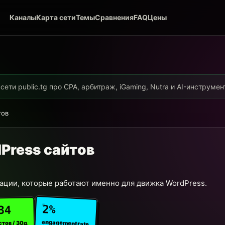
Каналы
Карта сети
Темы
Сравнения
FAQ
Цены
ети public.tg про CPA, арбитраж, iGaming, Nutra и AI-инструме
тов
Press сайтов
ции, которые работают именно для движка WordPress.
2%
34
engagement rate
стов / 30д