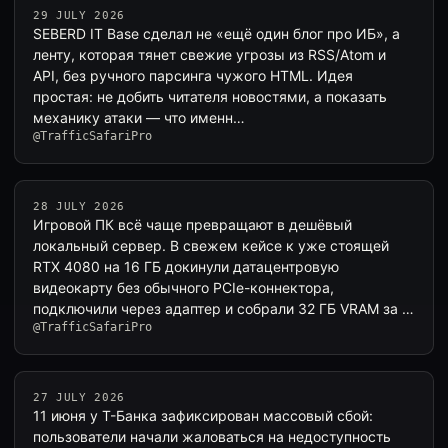
29 JULY 2026
SEBERD IT Base сделал не «ещё один блог про ИБ», а
ленту, которая тянет свежие угрозы из RSS/Atom и
API, без ручного парсинга чужого HTML. Идея
простая: не добить читателя новостями, а показать
механику атаки — что именн…
@TrafficSafariPro
28 JULY 2026
Игровой ПК всё чаще превращают в дешёвый
локальный сервер. В свежем кейсе к уже стоящей
RTX 4080 на 16 ГБ докинули датацентровую
видеокарту без обычного PCIe-коннектора,
подключили через адаптер и собрали 32 ГБ VRAM за £
@TrafficSafariPro
…
27 JULY 2026
11 июня у Т-Банка зафиксирован массовый сбой:
пользователи начали жаловаться на недоступность