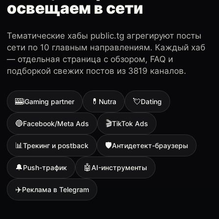
освещаем в сети
Тематические хабы public.tg агрегируют посты
сети по 10 главным направлениям. Каждый хаб
— отдельная страница с обзором, FAQ и
подборкой свежих постов из 3819 каналов.
🎰
💊
💘
iGaming partner
Nutra
Dating
🔵
🎬
Facebook/Meta Ads
TikTok Ads
📊
🛡
Трекинг и postback
Антидетект-браузеры
🔔
🤖
Push-трафик
AI-инструменты
✈️
Реклама в Telegram