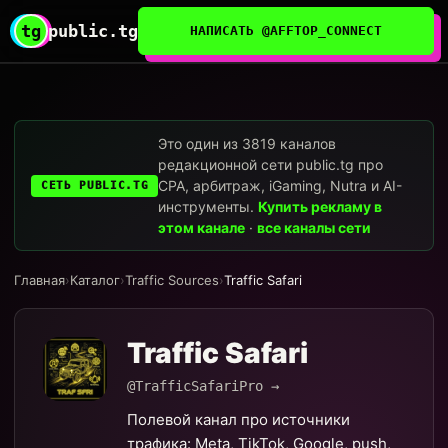
tg
public.tg
НАПИСАТЬ @AFFTOP_CONNECT
Это один из 3819 каналов
редакционной сети public.tg про
CPA, арбитраж, iGaming, Nutra и AI-
СЕТЬ PUBLIC.TG
инструменты.
Купить рекламу в
этом канале
·
все каналы сети
Главная
›
Каталог
›
Traffic Sources
›
Traffic Safari
Traffic Safari
@TrafficSafariPro →
Полевой канал про источники
трафика: Meta, TikTok, Google, push,