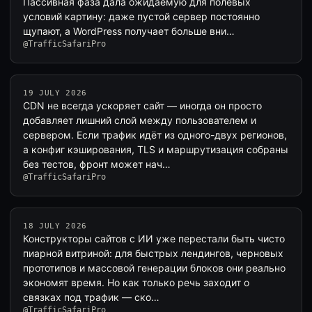
Пассивная фаза дала ожидаемую для полевых
условий картину: даже пустой сервер постоянно
щупают, а WordPress получает больше вни…
@TrafficSafariPro
19 JULY 2026
CDN не всегда ускоряет сайт — иногда он просто
добавляет лишний слой между пользователем и
сервером. Если трафик идёт из одного-двух регионов,
а конфиг кэширования, TLS и маршрутизация собраны
без тестов, фронт может нач…
@TrafficSafariPro
18 JULY 2026
Конструкторы сайтов с ИИ уже перестали быть чисто
пиарной витриной: для быстрых лендингов, черновых
прототипов и массовой генерации блоков они реально
экономят время. Но как только речь заходит о
связках под трафик — ско…
@TrafficSafariPro