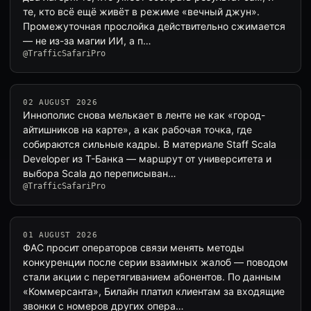
те, кто всё ещё живёт в режиме «вечный джун».
Промежуточная прослойка действительно сжимается
— не из-за магии ИИ, а п…
@TrafficSafariPro
02 AUGUST 2026
Иннополис снова мелькает в ленте не как «город-
айтишников на карте», а как рабочая точка, где
собираются сильные кадры. В материале Staff Scala
Developer из Т-Банка — маршрут от университета и
выбора Scala до переписыван…
@TrafficSafariPro
01 AUGUST 2026
ФАС просит операторов связи менять методы
конкуренции после серии взаимных жалоб — поводом
стали акции с перетягиванием абонентов. По данным
«Коммерсанта», Билайн платил клиентам за входящие
звонки с номеров других опера…