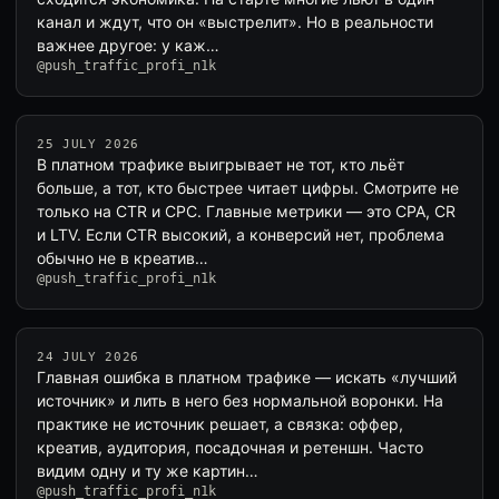
канал и ждут, что он «выстрелит». Но в реальности
важнее другое: у каж…
@push_traffic_profi_n1k
25 JULY 2026
В платном трафике выигрывает не тот, кто льёт
больше, а тот, кто быстрее читает цифры. Смотрите не
только на CTR и CPC. Главные метрики — это CPA, CR
и LTV. Если CTR высокий, а конверсий нет, проблема
обычно не в креатив…
@push_traffic_profi_n1k
24 JULY 2026
Главная ошибка в платном трафике — искать «лучший
источник» и лить в него без нормальной воронки. На
практике не источник решает, а связка: оффер,
креатив, аудитория, посадочная и ретеншн. Часто
видим одну и ту же картин…
@push_traffic_profi_n1k