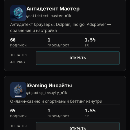
Антидетект Мастер
@antidetect_master_n1k
Антидетект браузеры: Dolphin, Indigo, Adspower —
сравнение и настройка
66
1
1.5%
ПОДПИСЧ.
ПРОСМ/ПОСТ
ER
ЦЕНА ПО
ОТКРЫТЬ
ЗАПРОСУ
iGaming Инсайты
@igaming_insayty_n1k
Онлайн-казино и спортивный беттинг изнутри
65
1
1.5%
ПОДПИСЧ.
ПРОСМ/ПОСТ
ER
ЦЕНА ПО
ОТКРЫТЬ