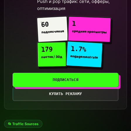
Push и pop трафик: сети, офферы,
оптимизация
1
60
средние просмотры
подписчиков
1.7%
179
engagement rate
постов / 30д
ПОДПИСАТЬСЯ
КУПИТЬ РЕКЛАМУ
📂 Traffic Sources