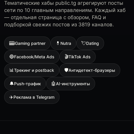
Тематические хабы public.tg агрегируют посты
сети по 10 главным направлениям. Каждый хаб
— отдельная страница с обзором, FAQ и
подборкой свежих постов из 3819 каналов.
🎰
💊
💘
iGaming partner
Nutra
Dating
🔵
🎬
Facebook/Meta Ads
TikTok Ads
📊
🛡
Трекинг и postback
Антидетект-браузеры
🔔
🤖
Push-трафик
AI-инструменты
✈️
Реклама в Telegram