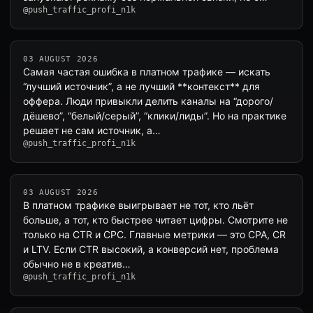
@push_traffic_profi_n1k
03 AUGUST 2026
Самая частая ошибка в платном трафике — искать
“лучший источник”, а не лучший **контекст** для
оффера. Люди привыкли делить каналы на “дорого/
дёшево”, “белый/серый”, “клики/лиды”. Но на практике
решает не сам источник, а…
@push_traffic_profi_n1k
03 AUGUST 2026
В платном трафике выигрывает не тот, кто льёт
больше, а тот, кто быстрее читает цифры. Смотрите не
только на CTR и CPC. Главные метрики — это CPA, CR
и LTV. Если CTR высокий, а конверсий нет, проблема
обычно не в креатив…
@push_traffic_profi_n1k