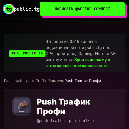
tg
public.tg
НАПИСАТЬ @AFFTOP_CONNECT
Это один из 3819 каналов
редакционной сети public.tg про
CPA, арбитраж, iGaming, Nutra и AI-
СЕТЬ PUBLIC.TG
инструменты.
Купить рекламу в
этом канале
·
все каналы сети
Главная
›
Каталог
›
Traffic Sources
›
Push Трафик Профи
Push Трафик
Профи
@push_traffic_profi_n1k →