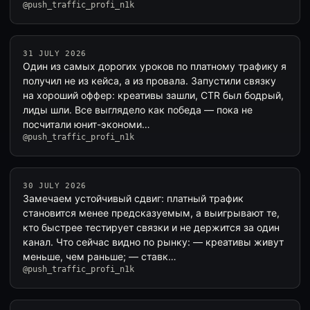
@push_traffic_profi_n1k
31 JULY 2026
Один из самых дорогих уроков по платному трафику я
получил не из кейса, а из провала. Запустили связку
на хороший оффер: креативы зашли, CTR был бодрый,
лиды шли. Все выглядело как победа — пока не
посчитали юнит-экономи…
@push_traffic_profi_n1k
30 JULY 2026
Замечаем устойчивый сдвиг: платный трафик
становится менее предсказуемым, а выигрывают те,
кто быстрее тестирует связки и не держится за один
канал. Что сейчас видно по рынку: — креативы живут
меньше, чем раньше; — ставк…
@push_traffic_profi_n1k