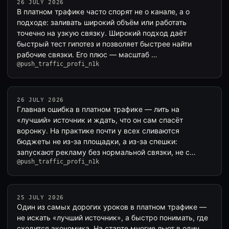
26 JULY 2026
В платном трафике часто спорят не о канале, а о
подходе: заливать широкий объём или работать
точечно на узкую связку. Широкий подход даёт
быстрый тест гипотез и позволяет быстрее найти
рабочие связки. Его плюс — масштаб …
@push_traffic_profi_n1k
26 JULY 2026
Главная ошибка в платном трафике — лить на
«лучший» источник и ждать, что он сам спасёт
воронку. На практике почти у всех сливаются
бюджеты не из-за площадки, а из-за спешки:
запускают рекламу без нормальной связки, не с…
@push_traffic_profi_n1k
25 JULY 2026
Один из самых дорогих уроков в платном трафике —
не искать «лучший источник», а быстро понимать, где
сходится экономика. На старте многие льют в один