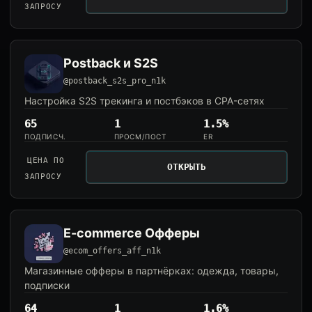
ЗАПРОСУ
Postback и S2S
@postback_s2s_pro_n1k
Настройка S2S трекинга и постбэков в CPA-сетях
65
1
1.5%
ПОДПИСЧ.
ПРОСМ/ПОСТ
ER
ЦЕНА ПО
ОТКРЫТЬ
ЗАПРОСУ
E-commerce Офферы
@ecom_offers_aff_n1k
Магазинные офферы в партнёрках: одежда, товары,
подписки
64
1
1.6%