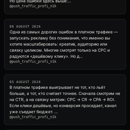
Но цена ошибки здесь выше:…
@push_traffic_profi_n1k
06 AUGUST 2026
Одна из самых дорогих ошибок в платном трафике —
запускать рекламу без понимания, что именно вы
хотите масштабировать: креатив, аудиторию или
связку целиком. Многие смотрят только на CPC и
радуются «дешёвому клику». Но д…
@push_traffic_profi_n1k
05 AUGUST 2026
В платном трафике выигрывает не тот, кто льёт
больше, а тот, кто считает точнее. Сначала смотрим не
на CTR, а на связку метрик: CPC → CR → CPA → ROI.
Если клики дешёвые, но конверсия проседает, канал
уже съедает бюджет. …
@push_traffic_profi_n1k