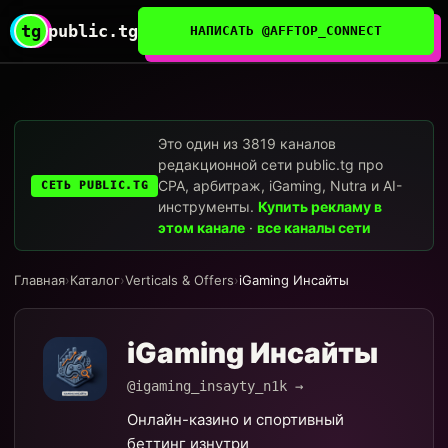
tg
public.tg
НАПИСАТЬ @AFFTOP_CONNECT
Это один из 3819 каналов
редакционной сети public.tg про
CPA, арбитраж, iGaming, Nutra и AI-
СЕТЬ PUBLIC.TG
инструменты.
Купить рекламу в
этом канале
·
все каналы сети
Главная
›
Каталог
›
Verticals & Offers
›
iGaming Инсайты
iGaming Инсайты
@igaming_insayty_n1k →
Онлайн-казино и спортивный
беттинг изнутри