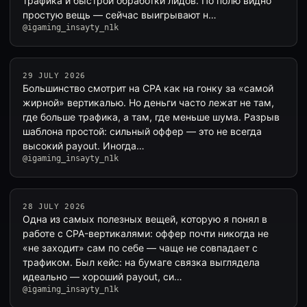
трафика и быстрой обработки лидов. По полю видно
простую вещь — сейчас выигрывают н…
@igaming_insayty_n1k
29 JULY 2026
Большинство смотрит на CPA как на гонку за «самой
жирной» вертикалью. Но деньги часто лежат не там,
где больше трафика, а там, где меньше шума. Разрыв
шаблона простой: сильный оффер — это не всегда
высокий payout. Иногда…
@igaming_insayty_n1k
28 JULY 2026
Одна из самых полезных вещей, которую я понял в
работе с CPA-вертикалями: оффер почти никогда не
«не заходит» сам по себе — чаще не совпадает с
трафиком. Был кейс: на бумаге связка выглядела
идеально — хороший payout, си…
@igaming_insayty_n1k