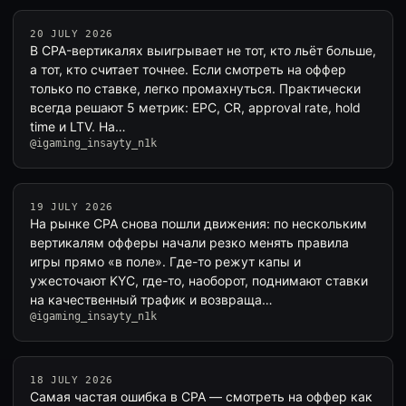
20 JULY 2026
В CPA-вертикалях выигрывает не тот, кто льёт больше,
а тот, кто считает точнее. Если смотреть на оффер
только по ставке, легко промахнуться. Практически
всегда решают 5 метрик: EPC, CR, approval rate, hold
time и LTV. На…
@igaming_insayty_n1k
19 JULY 2026
На рынке CPA снова пошли движения: по нескольким
вертикалям офферы начали резко менять правила
игры прямо «в поле». Где-то режут капы и
ужесточают KYC, где-то, наоборот, поднимают ставки
на качественный трафик и возвраща…
@igaming_insayty_n1k
18 JULY 2026
Самая частая ошибка в CPA — смотреть на оффер как