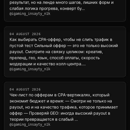
результат, но на ленде много шагов, лишних форм и
слабая логика прогрева, конверт бу…
@igaming_insayty_n1k
04 AUGUST 2026
Как выбирать CPA-оффер, чтобы не слить трафик в
пустой тест Сильный оффер — это не только высокий
payout. Смотрите на связку целиком: креатив,
преленд, гео, язык, способ оплаты, скорость
модерации и качество колл-центра.…
@igaming_insayty_n1k
04 AUGUST 2026
Чек-лист по офферам в CPA-вертикалях, который
экономит бюджет и время: — Смотри не только на
payout, но и на качество трафика, которое принимает
оффер — Проверяй GEO: иногда высокий payout в
теории превращается в слабый …
@igaming_insayty_n1k