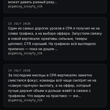
может давать разный резу…
@igaming_insayty_n1k
15 JULY 2026
Один из самых дорогих уроков в CPA я получил не на
сливе трафика, а на выборе оффера. Запустили связку
в новой вертикали: креативы сильные, тизеры
цепляют, CTR хороший. На графиках всё выглядело
прилично — пока не дошли …
@igaming_insayty_n1k
14 JULY 2026
За последние месяцы в CPA-вертикалях заметно
сместился фокус: команды всё чаще смотрят не на
«самую горячую» выплату, а на оффер, который
лучше держит объем и дольше живёт в связке с
трафиком. Что видим на практике: — жи…
@igaming_insayty_n1k