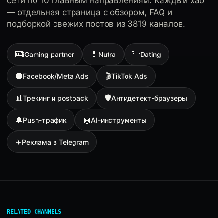
сети по 10 главным направлениям. Каждый хаб
— отдельная страница с обзором, FAQ и
подборкой свежих постов из 3819 каналов.
🎰
💊
💘
iGaming partner
Nutra
Dating
🔵
🎬
Facebook/Meta Ads
TikTok Ads
📊
🛡
Трекинг и postback
Антидетект-браузеры
🔔
🤖
Push-трафик
AI-инструменты
✈️
Реклама в Telegram
RELATED CHANNELS