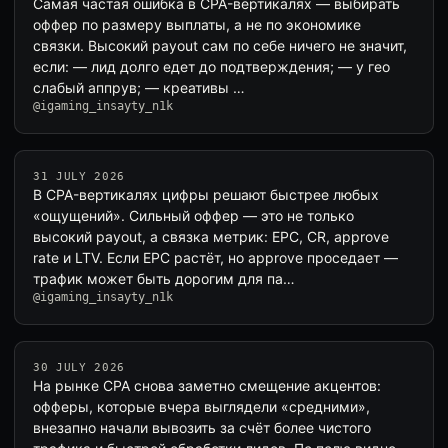
Самая частая ошибка в CPA-вертикалях — выбирать
оффер по размеру выплаты, а не по экономике
связки. Высокий payout сам по себе ничего не значит,
если: — лид долго едет до подтверждения; — у гео
слабый аппрув; — креативы …
@igaming_insayty_n1k
31 JULY 2026
В CPA-вертикалях цифры решают быстрее любых
«ощущений». Сильный оффер — это не только
высокий payout, а связка метрик: EPC, CR, approve
rate и LTV. Если EPC растёт, но approve проседает —
трафик может быть дорогим для па…
@igaming_insayty_n1k
30 JULY 2026
На рынке CPA снова заметно смещение акцентов:
офферы, которые вчера выглядели «средними»,
внезапно начали вывозить за счёт более чистого