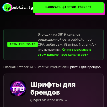
tg
public.tg
НАПИСАТЬ @AFFTOP_CONNECT
Это один из 3819 каналов
редакционной сети public.tg про
CPA, арбитраж, iGaming, Nutra и AI-
СЕТЬ PUBLIC.TG
инструменты.
Купить рекламу в
этом канале
·
все каналы сети
Главная
›
Каталог
›
AI & Creative Production
›
Шрифты для брендов
Шрифты для
брендов
@TypeForBrandsPro →