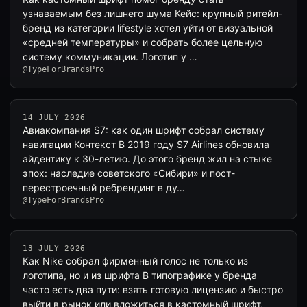
узнаваемым без лишнего шума Кейс: крупный ритейл-
бренд из категории lifestyle хотел уйти от визуальной
«средней температуры» и собрать более цельную
систему коммуникации. Логотип у …
@TypeForBrandsPro
14 JULY 2026
Авиакомпания S7: как один шрифт собрал систему
навигации Контекст В 2019 году S7 Airlines обновила
айдентику к 30-летию. До этого бренд жил на стыке
эпох: наследие советского «Сибири» и пост-
перестроечный ребрендинг в ду…
@TypeForBrandsPro
13 JULY 2026
Как Nike собрал фирменный голос не только из
логотипа, но и из шрифта В типографике у бренда
часто есть два пути: взять готовую лицензию и быстро
выйти в рынок или вложиться в кастомный шрифт,