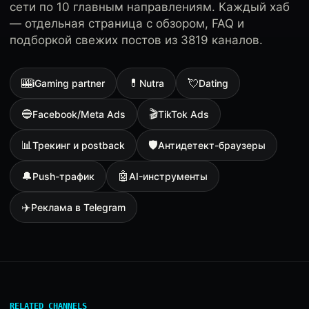
сети по 10 главным направлениям. Каждый хаб
— отдельная страница с обзором, FAQ и
подборкой свежих постов из 3819 каналов.
🎰
💊
💘
iGaming partner
Nutra
Dating
🔵
🎬
Facebook/Meta Ads
TikTok Ads
📊
🛡
Трекинг и postback
Антидетект-браузеры
🔔
🤖
Push-трафик
AI-инструменты
✈️
Реклама в Telegram
RELATED CHANNELS