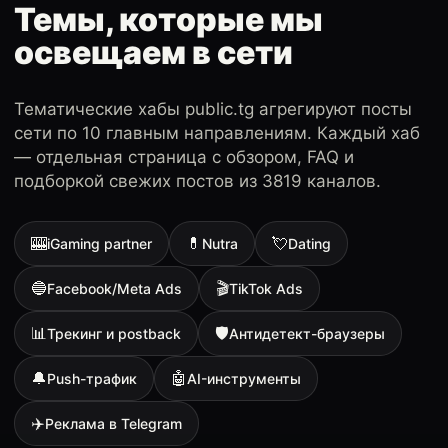
Темы, которые мы
освещаем в сети
Тематические хабы public.tg агрегируют посты
сети по 10 главным направлениям. Каждый хаб
— отдельная страница с обзором, FAQ и
подборкой свежих постов из 3819 каналов.
🎰
💊
💘
iGaming partner
Nutra
Dating
🔵
🎬
Facebook/Meta Ads
TikTok Ads
📊
🛡
Трекинг и postback
Антидетект-браузеры
🔔
🤖
Push-трафик
AI-инструменты
✈️
Реклама в Telegram