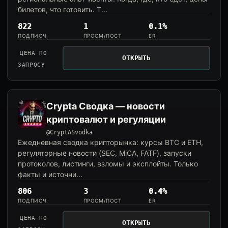
билетов, что готовить. Т...
822
1
0.1%
ПОДПИСЧ.
ПРОСМ/ПОСТ
ER
ЦЕНА ПО
ОТКРЫТЬ
ЗАПРОСУ
Crypta Сводка — новости
криптовалют и регуляции
@CryptASvodka
Ежедневная сводка крипторынка: курсы BTC и ETH,
регуляторные новости (SEC, MiCA, FATF), запуски
протоколов, листинги, взломы и эксплойты. Только
факты и источни...
806
3
0.4%
ПОДПИСЧ.
ПРОСМ/ПОСТ
ER
ЦЕНА ПО
ОТКРЫТЬ