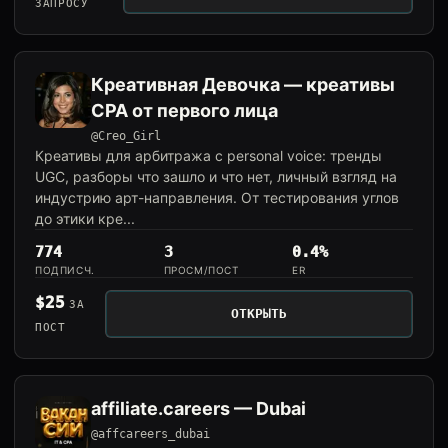
ЗАПРОСУ
Креативная Девочка — креативы
CPA от первого лица
@Creo_Girl
Креативы для арбитража с personal voice: тренды
UGC, разборы что зашло и что нет, личный взгляд на
индустрию арт-направления. От тестирования углов
до этики кре...
774
3
0.4%
ПОДПИСЧ.
ПРОСМ/ПОСТ
ER
$25
ЗА
ОТКРЫТЬ
ПОСТ
affiliate.careers — Dubai
@affcareers_dubai