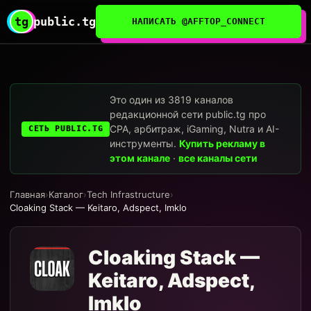
tg
public.tg
НАПИСАТЬ @AFFTOP_CONNECT
Это один из 3819 каналов
редакционной сети public.tg про
CPA, арбитраж, iGaming, Nutra и AI-
СЕТЬ PUBLIC.TG
инструменты.
Купить рекламу в
этом канале
·
все каналы сети
Главная
›
Каталог
›
Tech Infrastructure
›
Cloaking Stack — Keitaro, Adspect, Imklo
Cloaking Stack —
Keitaro, Adspect,
Imklo