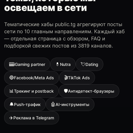
освещаем в сети
Тематические хабы public.tg агрегируют посты
сети по 10 главным направлениям. Каждый хаб
— отдельная страница с обзором, FAQ и
подборкой свежих постов из 3819 каналов.
🎰
💊
💘
iGaming partner
Nutra
Dating
🔵
🎬
Facebook/Meta Ads
TikTok Ads
📊
🛡
Трекинг и postback
Антидетект-браузеры
🔔
🤖
Push-трафик
AI-инструменты
✈️
Реклама в Telegram