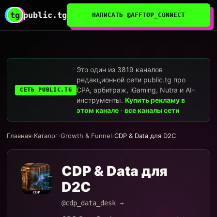
tg
public.tg
НАПИСАТЬ @AFFTOP_CONNECT
Это один из 3819 каналов
редакционной сети public.tg про
CPA, арбитраж, iGaming, Nutra и AI-
СЕТЬ PUBLIC.TG
инструменты.
Купить рекламу в
этом канале
·
все каналы сети
Главная
›
Каталог
›
Growth & Funnel
›
CDP & Data для D2C
CDP & Data для
D2C
@cdp_data_desk →