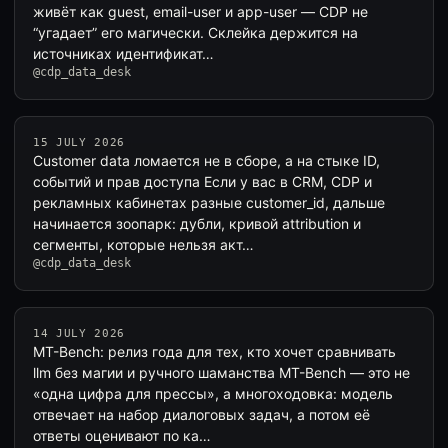
живёт как guest, email-user и app-user — CDP не
“угадает” его магически. Склейка держится на
источниках идентификат…
@cdp_data_desk
15 JULY 2026
Customer data ломается не в сборе, а на стыке ID,
событий и прав доступа Если у вас в CRM, CDP и
рекламных кабинетах разные customer_id, дальше
начинается зоопарк: дубли, кривой attribution и
сегменты, которые нельзя акт…
@cdp_data_desk
14 JULY 2026
MT-Bench: релиз года для тех, кто хочет сравнивать
llm без магии и ручного шаманства MT-Bench — это не
«одна цифра для прессы», а многоходовка: модель
отвечает на набор диалоговых задач, а потом её
ответы оценивают по ка…