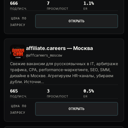
666
7
1.1%
ПОДПИСЧ.
ПРОСМ/ПОСТ
ER
ЦЕНА ПО
ОТКРЫТЬ
ЗАПРОСУ
affiliate.careers — Москва
@affcareers_moscow
Свежие вакансии для русскоязычных в IT, арбитраже
трафика, CPA, performance-маркетинге, SEO, SMM,
дизайне в Москве. Агрегируем HR-каналы, убираем
дубли. Источни...
665
3
0.5%
ПОДПИСЧ.
ПРОСМ/ПОСТ
ER
ЦЕНА ПО
ОТКРЫТЬ
ЗАПРОСУ