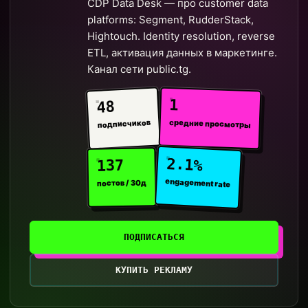
CDP Data Desk — про customer data
platforms: Segment, RudderStack,
Hightouch. Identity resolution, reverse
ETL, активация данных в маркетинге.
Канал сети public.tg.
1
48
средние просмотры
подписчиков
2.1%
137
engagement rate
постов / 30д
ПОДПИСАТЬСЯ
КУПИТЬ РЕКЛАМУ