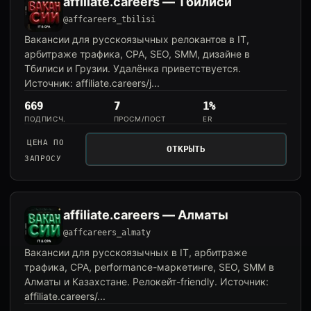
affiliate.careers — Тбилиси
@affcareers_tbilisi
Вакансии для русскоязычных релокантов в IT,
арбитраже трафика, CPA, SEO, SMM, дизайне в
Тбилиси и Грузии. Удалёнка приветствуется.
Источник: affiliate.careers/j...
669
7
1%
ПОДПИСЧ.
ПРОСМ/ПОСТ
ER
ЦЕНА ПО
ОТКРЫТЬ
ЗАПРОСУ
affiliate.careers — Алматы
@affcareers_almaty
Вакансии для русскоязычных в IT, арбитраже
трафика, CPA, performance-маркетинге, SEO, SMM в
Алматы и Казахстане. Релокейт-friendly. Источник:
affiliate.careers/...