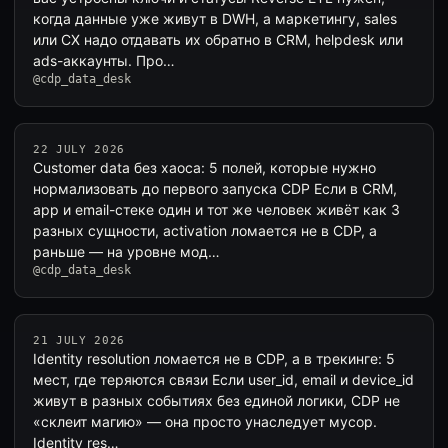
когда данные уже живут в DWH, а маркетингу, sales
или CX надо отдавать их обратно в CRM, helpdesk или
ads-аккаунты. Про…
@cdp_data_desk
22 JULY 2026
Customer data без хаоса: 5 полей, которые нужно
нормализовать до первого запуска CDP Если в CRM,
app и email-стеке один и тот же человек живёт как 3
разных сущности, activation ломается не в CDP, а
раньше — на уровне мод…
@cdp_data_desk
21 JULY 2026
Identity resolution ломается не в CDP, а в трекинге: 5
мест, где теряются связи Если user_id, email и device_id
живут в разных событиях без единой логики, CDP не
«склеит магию» — она просто унаследует мусор.
Identity res…