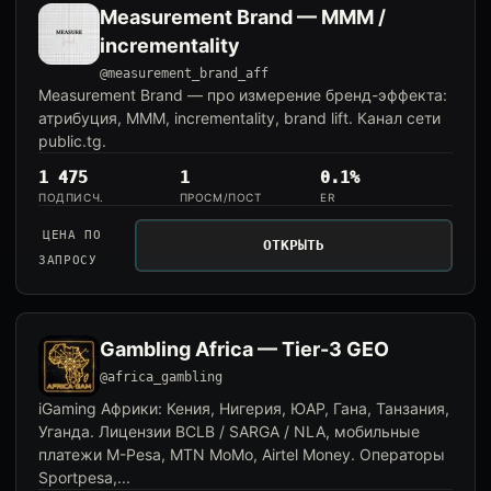
Measurement Brand — MMM /
incrementality
@measurement_brand_aff
Measurement Brand — про измерение бренд-эффекта:
атрибуция, MMM, incrementality, brand lift. Канал сети
public.tg.
1 475
1
0.1%
ПОДПИСЧ.
ПРОСМ/ПОСТ
ER
ЦЕНА ПО
ОТКРЫТЬ
ЗАПРОСУ
Gambling Africa — Tier-3 GEO
@africa_gambling
iGaming Африки: Кения, Нигерия, ЮАР, Гана, Танзания,
Уганда. Лицензии BCLB / SARGA / NLA, мобильные
платежи M-Pesa, MTN MoMo, Airtel Money. Операторы
Sportpesa,...