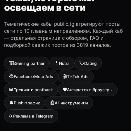
освещаем в сети
Тематические хабы public.tg агрегируют посты
сети по 10 главным направлениям. Каждый хаб
— отдельная страница с обзором, FAQ и
подборкой свежих постов из 3819 каналов.
🎰
💊
💘
iGaming partner
Nutra
Dating
🔵
🎬
Facebook/Meta Ads
TikTok Ads
📊
🛡
Трекинг и postback
Антидетект-браузеры
🔔
🤖
Push-трафик
AI-инструменты
✈️
Реклама в Telegram