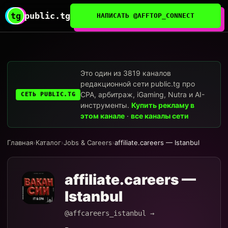
tg
public.tg
НАПИСАТЬ @AFFTOP_CONNECT
Это один из 3819 каналов
редакционной сети public.tg про
CPA, арбитраж, iGaming, Nutra и AI-
СЕТЬ PUBLIC.TG
инструменты.
Купить рекламу в
этом канале
·
все каналы сети
Главная
›
Каталог
›
Jobs & Careers
›
affiliate.careers — Istanbul
affiliate.careers —
Istanbul
@affcareers_istanbul →