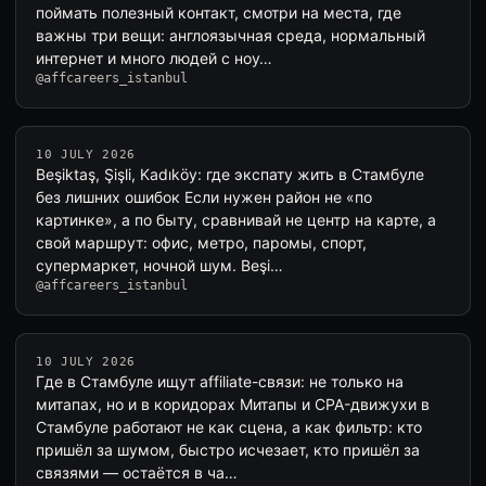
поймать полезный контакт, смотри на места, где
важны три вещи: англоязычная среда, нормальный
интернет и много людей с ноу…
@affcareers_istanbul
10 JULY 2026
Beşiktaş, Şişli, Kadıköy: где экспату жить в Стамбуле
без лишних ошибок Если нужен район не «по
картинке», а по быту, сравнивай не центр на карте, а
свой маршрут: офис, метро, паромы, спорт,
супермаркет, ночной шум. Beşi…
@affcareers_istanbul
10 JULY 2026
Где в Стамбуле ищут affiliate-связи: не только на
митапах, но и в коридорах Митапы и CPA-движухи в
Стамбуле работают не как сцена, а как фильтр: кто
пришёл за шумом, быстро исчезает, кто пришёл за
связями — остаётся в ча…