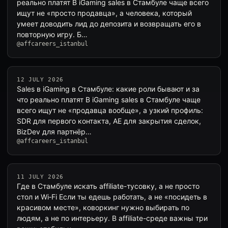
реально платят В iGaming sales в Стамбуле чаще всего
ищут не «просто продавца», а человека, который
умеет доводить лид до депозита и возвращать его в
повторную игру. Б…
@affcareers_istanbul
12 JULY 2026
Sales в iGaming в Стамбуле: какие роли бывают и за
что реально платят В iGaming sales в Стамбуле чаще
всего ищут не «продавца вообще», а узкий профиль:
SDR для первого контакта, AE для закрытия сделок,
BizDev для партнёр…
@affcareers_istanbul
11 JULY 2026
Где в Стамбуле искать affiliate-тусовку, а не просто
стол и Wi‑Fi Если ты едешь работать, а не «посидеть в
красивом месте», коворкинг нужно выбирать по
людям, а не по интерьеру. В affiliate-среде важны три