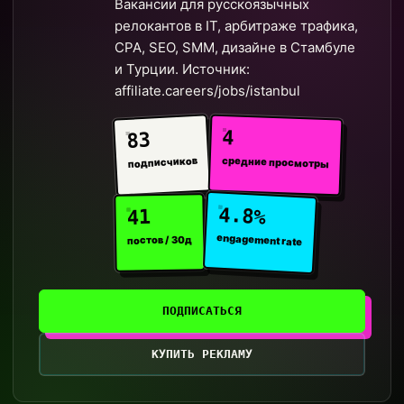
Вакансии для русскоязычных
релокантов в IT, арбитраже трафика,
CPA, SEO, SMM, дизайне в Стамбуле
и Турции. Источник:
affiliate.careers/jobs/istanbul
4
83
средние просмотры
подписчиков
4.8%
41
engagement rate
постов / 30д
ПОДПИСАТЬСЯ
КУПИТЬ РЕКЛАМУ