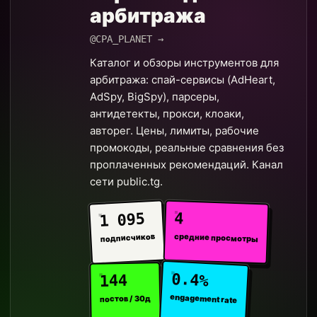
арбитража
@CPA_PLANET →
Каталог и обзоры инструментов для
арбитража: спай-сервисы (AdHeart,
AdSpy, BigSpy), парсеры,
антидетекты, прокси, клоаки,
авторег. Цены, лимиты, рабочие
промокоды, реальные сравнения без
проплаченных рекомендаций. Канал
сети public.tg.
4
1 095
средние просмотры
подписчиков
0.4%
144
engagement rate
постов / 30д