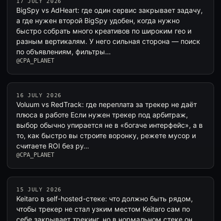
17 JULY 2026
BigSpy vs AdHeart: где один сервис закрывает задачу,
а где нужен второй BigSpy удобен, когда нужно
быстро собрать много креативов по широким гео и
разным вертикалям. У него сильная сторона — поиск
по объявлениям, фильтры…
@CPA_PLANET
16 JULY 2026
Voluum vs RedTrack: где переплата за трекер не даёт
плюса в работе Если нужен трекер под арбитраж,
выбор обычно упирается не в «богаче интерфейс», а в
то, как быстро вы строите воронку, режете мусор и
считаете ROI без ру…
@CPA_PLANET
15 JULY 2026
Keitaro в self-hosted-стеке: что должно быть рядом,
чтобы трекер не стал узким местом Keitaro сам по
себе закрывает трекинг, но в нормальном стеке он