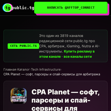
tg
public.tg
НАПИСАТЬ @AFFTOP_CONNECT
Это один из 3819 каналов
редакционной сети public.tg про
CPA, арбитраж, iGaming, Nutra и AI-
СЕТЬ PUBLIC.TG
инструменты.
Купить рекламу в
этом канале
·
все каналы сети
Главная
›
Каталог
›
Tech Infrastructure
›
CPA Planet — софт, парсеры и спай-сервисы для арбитража
CPA Planet — софт,
парсеры и спай-
сервисы для