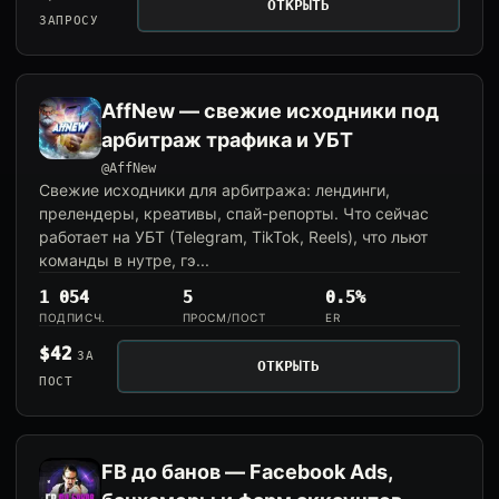
ОТКРЫТЬ
ЗАПРОСУ
AffNew — свежие исходники под
арбитраж трафика и УБТ
@AffNew
Свежие исходники для арбитража: лендинги,
прелендеры, креативы, спай-репорты. Что сейчас
работает на УБТ (Telegram, TikTok, Reels), что льют
команды в нутре, гэ...
1 054
5
0.5%
ПОДПИСЧ.
ПРОСМ/ПОСТ
ER
$42
ЗА
ОТКРЫТЬ
ПОСТ
FB до банов — Facebook Ads,