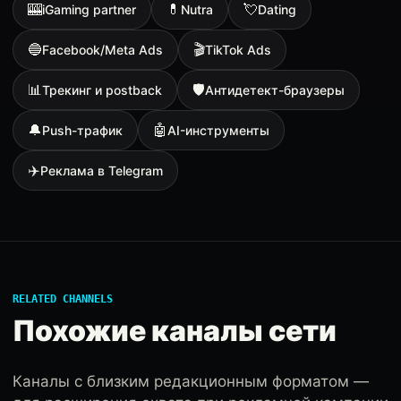
🎰
💊
💘
iGaming partner
Nutra
Dating
🔵
🎬
Facebook/Meta Ads
TikTok Ads
📊
🛡
Трекинг и postback
Антидетект-браузеры
🔔
🤖
Push-трафик
AI-инструменты
✈️
Реклама в Telegram
RELATED CHANNELS
Похожие каналы сети
Каналы с близким редакционным форматом —