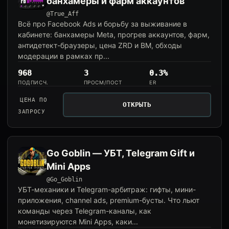
банхамеры и фарм аккаунтов
@True_Aff
Всё про Facebook Ads и борьбу за выживание в
кабинете: банхамеры Meta, прогрев аккаунтов, фарм,
антидетект-браузеры, цена ZRD и BM, обходы
модерации в рамках пр...
968
3
0.3%
ПОДПИСЧ.
ПРОСМ/ПОСТ
ER
ЦЕНА ПО
ОТКРЫТЬ
ЗАПРОСУ
Go Goblin — УБТ, Telegram Gift и
Mini Apps
@Go_Goblin
УБТ-механики и Telegram-арбитраж: гифты, мини-
приложения, channel ads, premium-бусты. Что льют
команды через Telegram-каналы, как
монетизируются Mini Apps, каки...