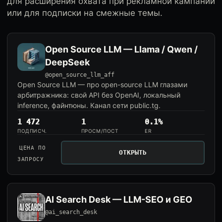
для расширения охвата при рекламной кампании
или для подписки на смежные темы.
Open Source LLM — Llama / Qwen /
DeepSeek
@open_source_llm_aff
Open Source LLM — про open-source LLM глазами
арбитражника: свой API без OpenAI, локальный
inference, файнтюны. Канал сети public.tg.
1 472
1
0.1%
ПОДПИСЧ.
ПРОСМ/ПОСТ
ER
ЦЕНА ПО
ОТКРЫТЬ
ЗАПРОСУ
AI Search Desk — LLM-SEO и GEO
@ai_search_desk