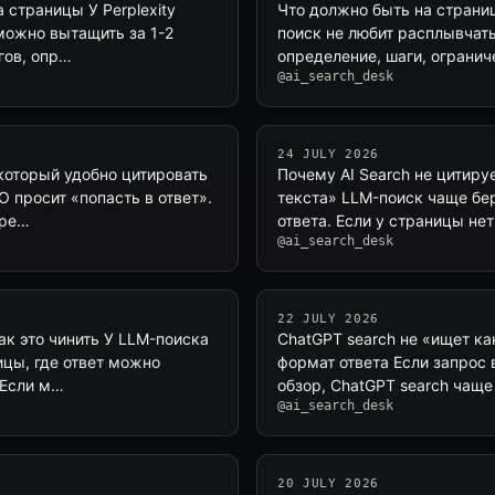
а страницы У Perplexity
Что должно быть на страниц
 можно вытащить за 1-2
поиск не любит расплывчаты
гов, опр…
определение, шаги, огранич
@ai_search_desk
24 JULY 2026
который удобно цитировать
Почему AI Search не цитиру
O просит «попасть в ответ».
текста» LLM-поиск чаще бе
зре…
ответа. Если у страницы не
@ai_search_desk
22 JULY 2026
ак это чинить У LLM-поиска
ChatGPT search не «ищет как
ицы, где ответ можно
формат ответа Если запрос 
 Если м…
обзор, ChatGPT search чаще
@ai_search_desk
20 JULY 2026