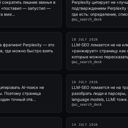
б сократить лишние звенья в
Perplexity цитирует не «луч
л «поставил — запустил —
подтверждением Perplexity 
та вме…
где есть: определение, спи
@ai_search_desk
18 JULY 2026
а фрагмент Perplexity — это
LLM-SEO ломается не на клю
ов, где можно быстро взять
«ранжирует» страницу как к
которые можно пересказать,
@ai_search_desk
16 JULY 2026
итировать AI-поиск не
LLM-SEO ломается не на тра
ы. Поэтому страница
разобрать люди и парсеры, 
 один точный отв…
language models, LLM) тоже
@ai_search_desk
14 JULY 2026