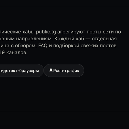
ические хабы public.tg агрегируют посты сети по
лавным направлениям. Каждый хаб — отдельная
ница с обзором, FAQ и подборкой свежих постов
19 каналов.
🔔
тидетект-браузеры
Push-трафик