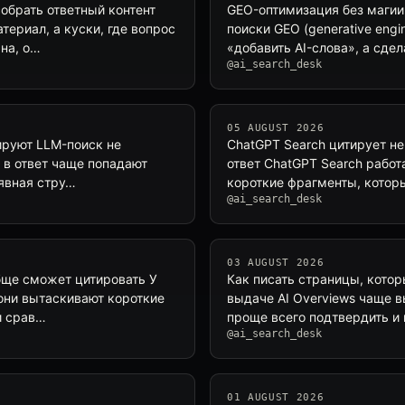
собрать ответный контент
GEO-оптимизация без магии:
териал, а куски, где вопрос
поиски GEO (generative engi
на, о…
«добавить AI-слова», а сде
@ai_search_desk
05 AUGUST 2026
тируют LLM-поиск не
ChatGPT Search цитирует не 
 в ответ чаще попадают
ответ ChatGPT Search работ
 явная стру…
короткие фрагменты, котор
@ai_search_desk
03 AUGUST 2026
обще сможет цитировать У
Как писать страницы, котор
 они вытаскивают короткие
выдаче AI Overviews чаще в
и срав…
проще всего подтвердить и
@ai_search_desk
01 AUGUST 2026