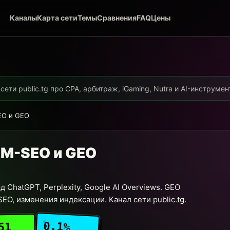
Каналы
Карта сети
Темы
Сравнения
FAQ
Цены
ети public.tg про CPA, арбитраж, iGaming, Nutra и AI-инструме
EO и GEO
LM-SEO и GEO
 ChatGPT, Perplexity, Google AI Overviews. GEO
-SEO, изменения индексации. Канал сети public.tg.
0.1%
51