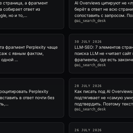
е страница, а фрагмент
AI Overviews цитируют не «
а собирает ответ из
берёт в ответ не всю страни
le, но и то,…
сопоставить с запросом. По
@ai_search_desk
30 JULY 2026
ета фрагмент Perplexity чаще
LLM-SEO: 7 элементов стран
ссаж с явным фактом,
поиска LLM не «читает сайт
 одной …
фрагменты, где есть закон
@ai_search_desk
28 JULY 2026
роцитировать Perplexity
Как писать под AI Overviews
ставить в ответ почти без
подтягивает не «самую умну
ль,…
подтвердить. Поэтому текс
@ai_search_desk
26 JULY 2026