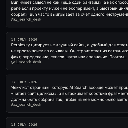
Bun имеет смысл не как «ещё один рантайм», а как спосо
репе Если проекту нужен не эксперимент, а быстрый цик
собрал», Bun часто выигрывает за счёт одного инструмен
@ai_search_desk
19 JULY 2026
Perplexity цитирует не «лучший сайт», а удобный для ответ
не просто поиск по ссылкам. Он строит ответ из источник
факт, определение, список шагов или сравнение. Поэтом…
@ai_search_desk
17 JULY 2026
Чек-лист страницы, которую AI Search вообще может проц
«читает сайт целиком», а вытаскивает короткие фрагмент
должна быть собрана так, чтобы из неё можно было взять
@ai_search_desk
15 JULY 2026