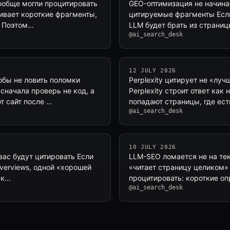
вообще могли процитировать
GEO-оптимизация не начинае
ивает короткие фрагменты,
цитируемые фрагменты Если
. Поэтом…
LLM будет брать из страниц
@ai_search_desk
12 JULY 2026
обы не ловить поломки
Perplexity цитирует не «лу
начала проверь не код, а
Perplexity строит ответ ка
т сайт после …
попадают страницы, где ест
@ai_search_desk
10 JULY 2026
вас будут цитировать Если
LLM-SEO ломается не на тек
Overviews, одной «хорошей
«читает страницу целиком» 
 к…
процитировать: короткие оп
@ai_search_desk