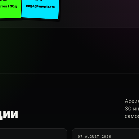
engagement rate
стов / 30д
Архи
30 и
ции
самос
07 AUGUST 2026