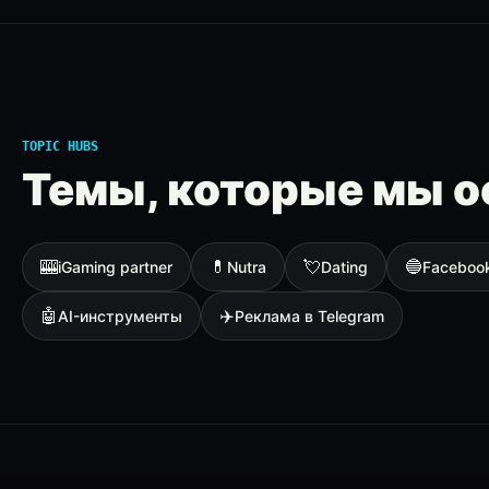
TOPIC HUBS
Темы, которые мы о
🎰
💊
💘
🔵
iGaming partner
Nutra
Dating
Faceboo
🤖
✈️
AI-инструменты
Реклама в Telegram