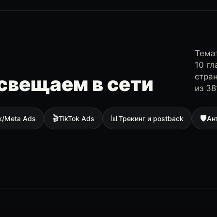
Темат
10 г
стра
свещаем в сети
из 38
🎬
📊
🛡
k/Meta Ads
TikTok Ads
Трекинг и postback
Ан