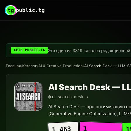
tg
public.tg
Это один из 3819 каналов редакционной с
СЕТЬ PUBLIC.TG
Главная
›
Каталог
›
AI & Creative Production
›
AI Search Desk — LLM-S
AI Search Desk — L
@ai_search_desk →
AI Search Desk — про оптимизацию под
(Generative Engine Optimization), LLM
1
1 463
1