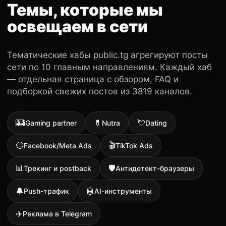
Темы, которые мы
освещаем в сети
Тематические хабы public.tg агрегируют посты
сети по 10 главным направлениям. Каждый хаб
— отдельная страница с обзором, FAQ и
подборкой свежих постов из 3819 каналов.
🎰
💊
💘
iGaming partner
Nutra
Dating
🔵
🎬
Facebook/Meta Ads
TikTok Ads
📊
🛡
Трекинг и postback
Антидетект-браузеры
🔔
🤖
Push-трафик
AI-инструменты
✈️
Реклама в Telegram