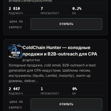
affiliate.careers/jobs/minsk
2 810
7
0.2%
ПОДПИСЧ.
ПРОСМ/ПОСТ
ER
ЦЕНА ПО
ОТКРЫТЬ
ЗАПРОСУ
ColdChain Hunter — холодные
продажи и B2B-outreach для CPA
@raptorton
Холодные продажи, cold email, B2B-outreach и lead
generation для CPA-индустрии. Шаблоны писем,
инструменты (Apollo, Lemlist, Instantly), warm-up
домены, deliver...
2 447
1
0%
ПОДПИСЧ.
ПРОСМ/ПОСТ
ER
ЦЕНА ПО
ОТКРЫТЬ
ЗАПРОСУ