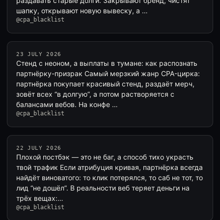
раздавать старые долги. Закрывают бренд, чистят
шапку, открывают новую вывеску, а …
@cpa_blacklist
23 JULY 2026
Стенд с неоном, а выплаты в тумане: как распознать
партнёрку-призрак Самый мерзкий жанр CPA-цирка:
партнёрка покупает красивый стенд, раздаёт мерч,
зовёт всех “в долгую”, а потом растворяется с
балансами вебов. На конфе …
@cpa_blacklist
22 JULY 2026
Плохой постбэк — это не баг, а способ тихо украсть
твой трафик Если атрибуция кривая, партнёрка всегда
найдёт виноватого: то клик потерялся, то саб не тот, то
лид “не дошёл”. В реальности веб теряет деньги на
трёх вещах:…
@cpa_blacklist