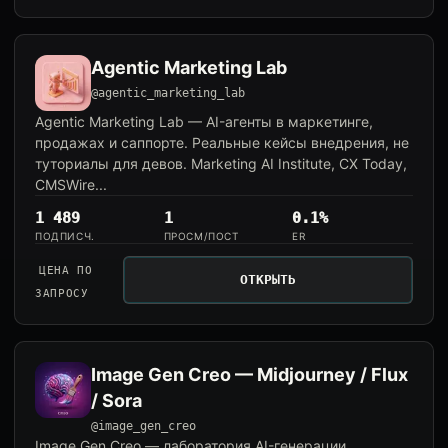
Agentic Marketing Lab
@agentic_marketing_lab
Agentic Marketing Lab — AI-агенты в маркетинге,
продажах и саппорте. Реальные кейсы внедрения, не
туториалы для девов. Marketing AI Institute, CX Today,
CMSWire...
1 489
1
0.1%
ПОДПИСЧ.
ПРОСМ/ПОСТ
ER
ЦЕНА ПО
ОТКРЫТЬ
ЗАПРОСУ
Image Gen Creo — Midjourney / Flux
/ Sora
@image_gen_creo
Image Gen Creo — лаборатория AI-генерации