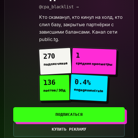
@cpa_blacklist →
Кто скаманул, кто кинул на холд, кто
слил базу, закрытые партнёрки с
зависшими балансами. Канал сети
public.tg.
1
270
средние просмотры
подписчиков
0.4%
136
engagement rate
постов / 30д
ПОДПИСАТЬСЯ
КУПИТЬ РЕКЛАМУ