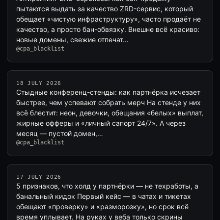
пытаются выдать за качество ZRD-сервис, который
обещает «чистую инфраструктуру», часто продаёт не
качество, а просто бан-обвязку. Внешне всё красиво:
новые домены, свежие отпечат…
@cpa_blacklist
18 JULY 2026
Стыдные конференц-стенды: как партнёрка исчезает
быстрее, чем успевают собрать мерч На стенде у них
всё блестит: неон, девочки, обещания «белых» выплат,
жирные офферы и «личный сапорт 24/7». А через
месяц — пустой домен,…
@cpa_blacklist
17 JULY 2026
5 признаков, что холд у партнёрки — не техработы, а
банальный кидок Первый кейс — в чатах и тикетах
обещают «проверку» и «разморозку», но срок всё
время уплывает. На руках у веба только скрины