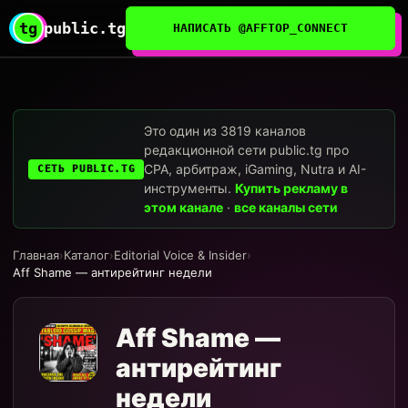
tg
public.tg
НАПИСАТЬ @AFFTOP_CONNECT
Это один из 3819 каналов
редакционной сети public.tg про
CPA, арбитраж, iGaming, Nutra и AI-
СЕТЬ PUBLIC.TG
инструменты.
Купить рекламу в
этом канале
·
все каналы сети
Главная
›
Каталог
›
Editorial Voice & Insider
›
Aff Shame — антирейтинг недели
Aff Shame —
антирейтинг
недели