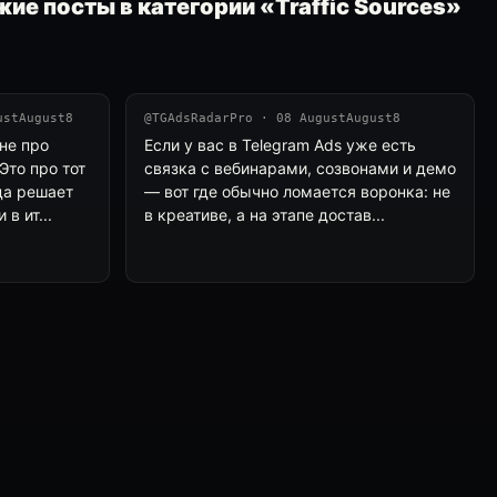
ие посты в категории «Traffic Sources»
ustAugust8
@TGAdsRadarPro · 08 AugustAugust8
не про
Если у вас в Telegram Ads уже есть
Это про тот
связка с вебинарами, созвонами и демо
да решает
— вот где обычно ломается воронка: не
в ит...
в креативе, а на этапе достав...