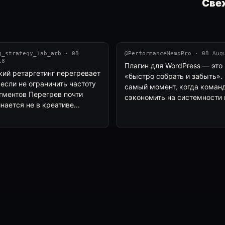
Свеж
g_strategy_lab_arb · 08
@PerformanceMemoPro · 08 Aug
t8
Плагин для WordPress — это 
ий ретаргетинг перегревает
«быстро собрать и забыть». 
если не ограничить частоту
самый момент, когда коман
егментов Перегрев почти
сэкономить на системности и 
нается не в креативе...