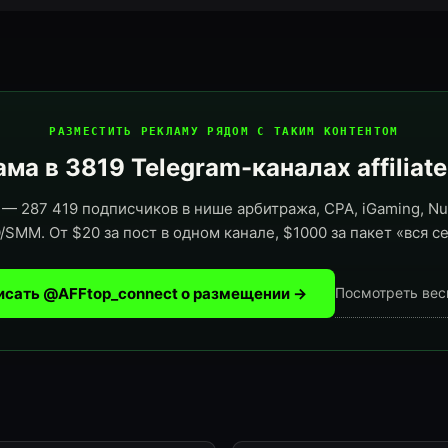
РАЗМЕСТИТЬ РЕКЛАМУ РЯДОМ С ТАКИМ КОНТЕНТОМ
ма в 3819 Telegram-каналах affiliat
— 287 419 подписчиков в нише арбитража, CPA, iGaming, Nut
/SMM. От $20 за пост в одном канале, $1000 за пакет «вся се
исать @AFFtop_connect о размещении →
Посмотреть вес