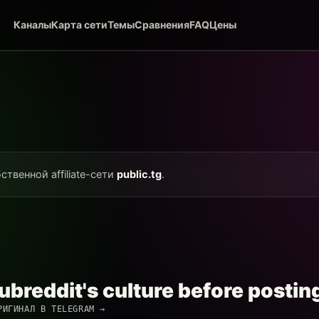
Каналы
Карта сети
Темы
Сравнения
FAQ
Цены
ственной affiliate-сети
public.tg
.
ubreddit's culture before postin
РИГИНАЛ В TELEGRAM →