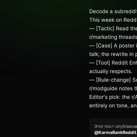
Decode a subreddit
This week on Reddi
— [Tactic] Read th
r/marketing threads
— [Case] A poster i
talk; the rewrite in
— [Tool] Reddit En
actually respects.
— [Rule-change] S
r/modguide notes t
Editor's pick: the 
entirely on tone, a
Этот пост опублико
@KarmaBankReddit