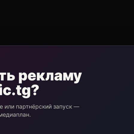
ть рекламу
ic.tg?
ие или партнёрский запуск —
медиаплан.