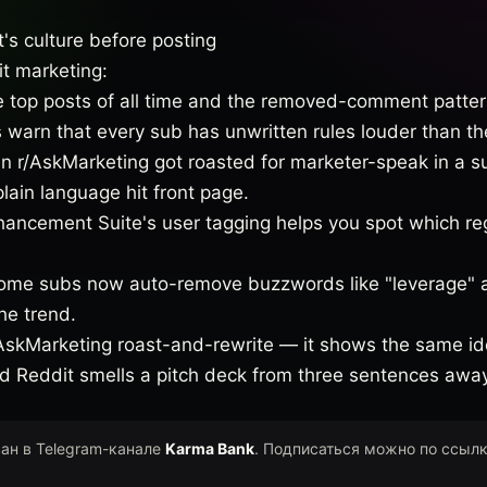
's culture before posting
t marketing:
e top posts of all time and the removed-comment patter
 warn that every sub has unwritten rules louder than th
n r/AskMarketing got roasted for marketer-speak in a su
 plain language hit front page.
hancement Suite's user tagging helps you spot which re
ome subs now auto-remove buzzwords like "leverage" a
he trend.
r/AskMarketing roast-and-rewrite — it shows the same idea
nd Reddit smells a pitch deck from three sentences away
ван в Telegram-канале
Karma Bank
. Подписаться можно по ссылк
.