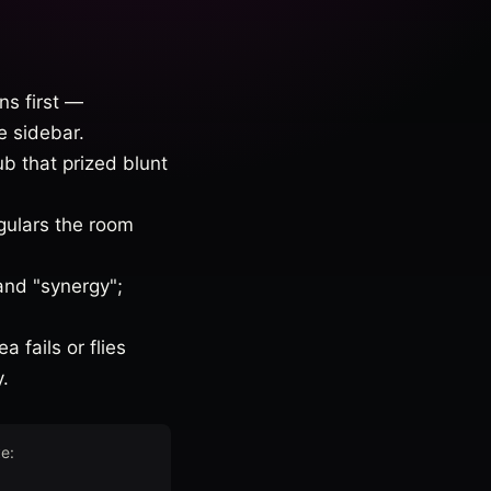
ns first —
e sidebar.
b that prized blunt
gulars the room
nd "synergy";
 fails or flies
.
е: