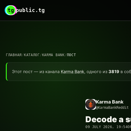
tg
public.tg
ГЛАВНАЯ
/
КАТАЛОГ
/
KARMA BANK
/
ПОСТ
Этот пост — из канала
Karma Bank
, одного из
3819
в соб
Karma Bank
@KarmaBankReddit
Decode a s
09 JULY 2026, 19:54
О