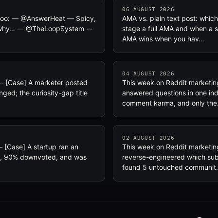
06 AUGUST 2026
st too: — @AnswerHeat — Spicy,
AMA vs. plain text post: whic
 — why… — @TheLoopSystem —
stage a full AMA and when a si
AMA wins when you hav…
04 AUGUST 2026
 — [Case] A marketer posted
This week on Reddit marketing
nged; the curiosity-gap title
answered questions in one in
comment karma, and only th
02 AUGUST 2026
— [Case] A startup ran an
This week on Reddit marketin
ns, 90% downvoted, and was
reverse-engineered which subs 
found 5 untouched communi