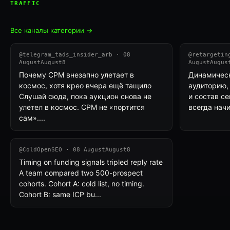
TRAFFIC
Все каналы категории →
@telegram_tads_insider_arb · 08
@retargetin
AugustAugust8
AugustAugus
Почему CPM внезапно улетает в
Динамическ
космос, хотя крео вчера ещё тащило
аудиторию, 
Слушай сюда, пока аукцион снова не
и состав с
улетел в космос. CPM не «портится
всегда начи
сам»....
@ColdOpenSEO · 08 AugustAugust8
Timing on funding signals tripled reply rate
A team compared two 500-prospect
cohorts. Cohort A: cold list, no timing.
Cohort B: same ICP bu...