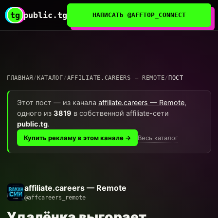
tg
public.tg
НАПИСАТЬ @AFFTOP_CONNECT
ГЛАВНАЯ
/
КАТАЛОГ
/
AFFILIATE.CAREERS — REMOTE
/
ПОСТ
Этот пост — из канала
affiliate.careers — Remote
,
одного из
3819
в собственной affiliate-сети
public.tg
.
Весь каталог
Купить рекламу в этом канале →
affiliate.careers — Remote
@affcareers_remote
Удалёнка выгорает