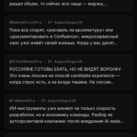
решал объем, то сейчас все чаще — маржа,...
@RemoteFirstPro · 07 AugustAugust8
Пока все спорят, «рисовать ли архитектуру» или
«документировать в Confluence», микросервисный
хаос уже живёт своей жизнью. Когда у вас десят...
@HrTechNotesPro · 07 AugustAugust8
РОССИЯНЕ ГОТОВЫ ЕХАТЬ, НО НЕ ВИДЯТ ВОРОНКУ
Это очень похоже на плохой candidate experience —
когда спрос есть, а на входе тишина. На сессии...
@CvRebootPro · 07 AugustAugust8
ИИ-инструменты уже меняют не только скорость
разработки, но и экономику команды. Разбор из
аутсорсинговой компании: после внедрения AI-assis...