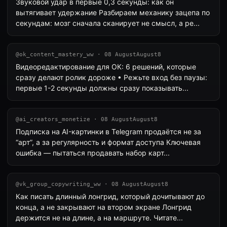
Звуковой удар в первые 0,3 секунды: как он
вытягивает удержание Разбираем механику зацепа по
секундам: мозг сначала сканирует не смысл, а ре...
@ok_content_mastery_ww · 08 AugustAugust8
Видеоредактирование для ОК: 6 решений, которые
сразу делают ролик дороже • Режьте вход без паузы:
первые 1-2 секунды должны сразу показывать...
@ai_creators_monetize · 08 AugustAugust8
Подписка на AI-картинки в Telegram продаётся не за
“арт”, а за регулярность и формат доступа Ключевая
ошибка — пытаться продавать набор карт...
@vk_group_copywriting_ww · 08 AugustAugust8
Как писать длинный лонгрид, который дочитывают до
конца, а не закрывают на втором экране Лонгрид
держится не на длине, а на маршруте. Читате...