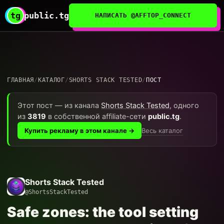
tg
public.tg
НАПИСАТЬ @AFFTOP_CONNECT
ГЛАВНАЯ
/
КАТАЛОГ
/
SHORTS STACK TESTED
/
ПОСТ
Этот пост — из канала
Shorts Stack Tested
, одного
из
3819
в собственной affiliate-сети
public.tg
.
Весь каталог
Купить рекламу в этом канале →
Shorts Stack Tested
@ShortsStackTested
Safe zones: the tool setting