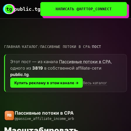
tg
public.tg
НАПИСАТЬ @AFFTOP_CONNECT
ГЛАВНАЯ
/
КАТАЛОГ
/
ПАССИВНЫЕ ПОТОКИ В CPA
/
ПОСТ
Этот пост — из канала
Пассивные потоки в CPA
,
одного из
3819
в собственной affiliate-сети
public.tg
.
Весь каталог
Купить рекламу в этом канале →
Пассивные потоки в CPA
@passive_affiliate_income_arb
Масштабировать