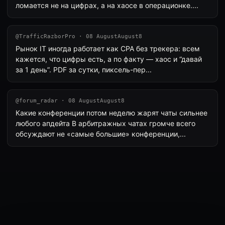
ломается не на цифрах, а на хаосе в операционке....
@TrafficRazborPro · 08 AugustAugust8
Рынок IT иногда работает как CPA без трекера: всем
кажется, что цифры есть, а по факту — хаос и “давай
за 1 день”. PDF за сутки, пиксель-пер...
@forum_radar · 08 AugustAugust8
Какие конференции потом неделю жарят чаты сильнее
любого апдейта В арбитражных чатах громче всего
обсуждают не «самые большие» конференции,...