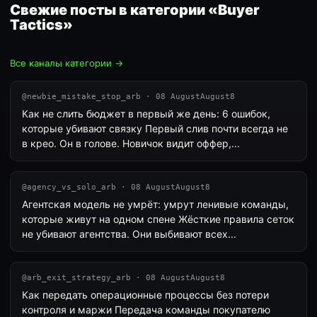
Свежие посты в категории «Buyer
Tactics»
Все каналы категории →
@newbie_mistake_stop_arb · 08 AugustAugust8
Как не слить бюджет в первый же день: 6 ошибок,
которые убивают связку Первый слив почти всегда не
в крео. Он в голове. Новичок видит оффер,...
@agency_vs_solo_arb · 08 AugustAugust8
Агентская модель не умрёт: умрут ленивые команды,
которые живут на одном спене Жёсткие правила сеток
не убивают агентства. Они выбивают всех...
@arb_exit_strategy_arb · 08 AugustAugust8
Как передать операционные процессы без потери
контроля и маржи Передача команды покупателю