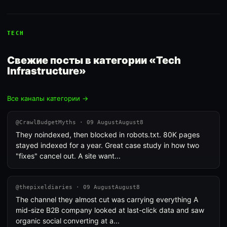
TECH
Свежие посты в категории «Tech
Infrastructure»
Все каналы категории →
@CrawlBudgetMyths · 09 AugustAugust8
They noindexed, then blocked in robots.txt. 80K pages
stayed indexed for a year. Great case study in how two
"fixes" cancel out. A site want...
@thepixeldiaries · 09 AugustAugust8
The channel they almost cut was carrying everything A
mid-size B2B company looked at last-click data and saw
organic social converting at a...