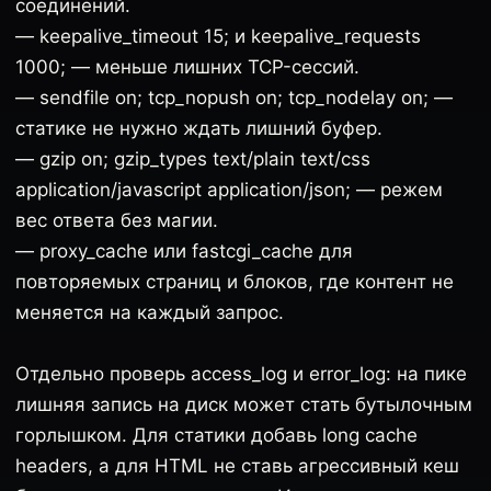
соединений.
— keepalive_timeout 15; и keepalive_requests
1000; — меньше лишних TCP-сессий.
— sendfile on; tcp_nopush on; tcp_nodelay on; —
статике не нужно ждать лишний буфер.
— gzip on; gzip_types text/plain text/css
application/javascript application/json; — режем
вес ответа без магии.
— proxy_cache или fastcgi_cache для
повторяемых страниц и блоков, где контент не
меняется на каждый запрос.
Отдельно проверь access_log и error_log: на пике
лишняя запись на диск может стать бутылочным
горлышком. Для статики добавь long cache
headers, а для HTML не ставь агрессивный кеш