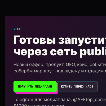
START
Готовы запусти
через сеть publ
Новый оффер, продукт, GEO, кейс, событ
соберём маршрут под задачу и отдадим 
ПОЛУЧИТЬ МЕДИАПЛАН
КУПИТЬ ЧЕРЕЗ /ADS
Telegram для медиаплана: @AFFtop_conne
$1000 за пакет по сети.