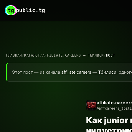
tg
public.tg
ГЛАВНАЯ
/
КАТАЛОГ
/
AFFILIATE.CAREERS — ТБИЛИСИ
/
ПОСТ
Этот пост — из канала
affiliate.careers — Тбилиси
, одног
affiliate.care
@affcareers_tbili
Как junior
индустрию