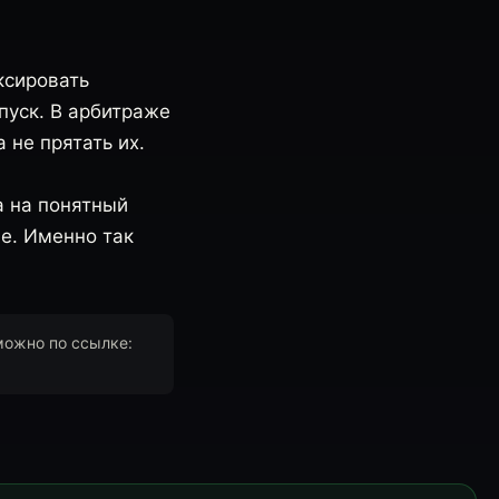
ксировать
пуск. В арбитраже
 не прятать их.
а на понятный
не. Именно так
можно по ссылке: