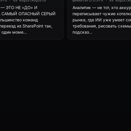
sPro · 09 AugustAugust8
@RemoteFirstPro · 09 AugustA
— ЭТО НЕ «ДО» И
Аналитик — не тот, кто акку
А САМЫЙ ОПАСНЫЙ СЕРЫЙ
переписывает чужие хотелки 
льшинство команд
рынке, где ИИ уже умеет со
ереезд из SharePoint так,
требования, рисовать схемы
 один моме...
подсказ...