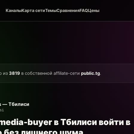
Каналы
Карта сети
Темы
Сравнения
FAQ
Цены
о из
3819
в собственной affiliate-сети
public.tg
.
ers — Тбилиси
si
 media-buyer в Тбилиси войти в
 без лишнего шума