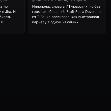
ugust8
@CvRebootPro · 09 AugustAugust8
ратно
Иннополис снова в ИТ-новостях, но без
в Jira. На
громких обещаний. Staff Scala Developer
бирать
из Т-Банка рассказал, как выстраивал
 и
карьеру в одном из самых...