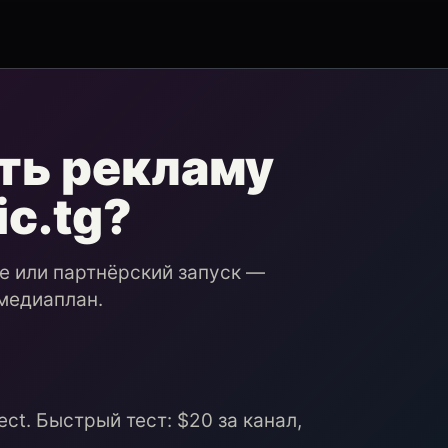
ть рекламу
ic.tg?
ие или партнёрский запуск —
медиаплан.
ct. Быстрый тест: $20 за канал,