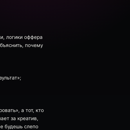
ки, логики оффера
объяснить, почему
зультат»;
вать», а тот, кто
ает за креатив,
не будешь слепо