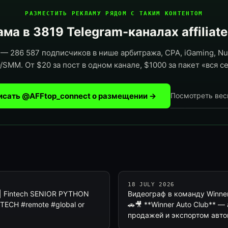
РАЗМЕСТИТЬ РЕКЛАМУ РЯДОМ С ТАКИМ КОНТЕНТОМ
ма в 3819 Telegram-каналах affiliat
— 286 587 подписчиков в нише арбитража, CPA, iGaming, Nut
/SMM. От $20 за пост в одном канале, $1000 за пакет «вся се
исать @AFFtop_connect о размещении →
Посмотреть вес
18 JULY 2026
a | Fintech SENIOR PYTHON
Видеограф в команду Winner
ECH #remote #global or
🚗🎥 **Winner Auto Club** 
продажей и экспортом авт