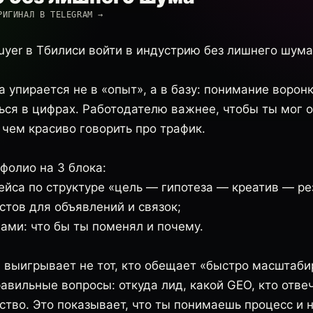
РИГИНАЛ В TELEGRAM →
buyer в Тбилиси войти в индустрию без лишнего шума
а упирается не в «опыт», а в базу: понимание ворон
ься в цифрах. Работодателю важнее, чтобы ты мог 
 чем красиво говорить про трафик.
фолио на 3 блока:
ейса по структуре «цель — гипотеза — креатив — ре
стов для объявлений и связок;
ами: что бы ты поменял и почему.
выигрывает не тот, кто обещает «быстро масштабиро
авильные вопросы: откуда лид, какой GEO, кто отвеч
ство. Это показывает, что ты понимаешь процесс и 