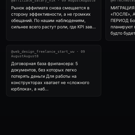
@affiliate_salary_n1k · 09 AugustAugust8
@HrTechNote
Рынок аффилиата снова смещается в
МИГРАЦИЯ 
сторону эффективности, а не громких
«ПОСЛЕ», 
обещаний. По нашим наблюдениям,
ПЕРИОД Бо
сильнее всего растут роли, где KPI зав...
планируют п
будто будет
@web_design_freelance_start_ww · 09
AugustAugust8
Договорная база фрилансера: 5
документов, без которых легко
потерять деньги Для работы на
конструкторах хватает не «сложного
юрблока», а наб...