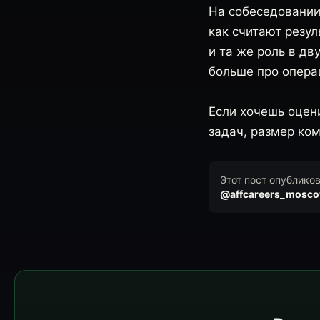
На собеседовании 
как считают резул
и та же роль в дв
больше про операц
Если хочешь оцен
задач, размер ком
Этот пост опублико
@affcareers_mosc