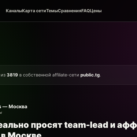
Каналы
Карта сети
Темы
Сравнения
FAQ
Цены
 из
3819
в собственной affiliate-сети
public.tg
.
ers — Москва
w
еально просят team-lead и аф
в Москве