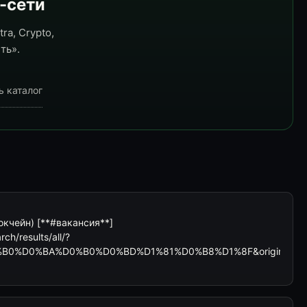
e-сети
ra, Crypto,
ть».
ь каталог
окчейн) [**#вакансия**]
ch/results/all/?
%B0%D0%BA%D0%B0%D0%BD%D1%81%D0%B8%D1%8F&origin=HAS