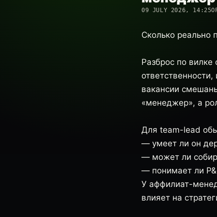
09 JULY 2026, 14:25
О
Сколько реально 
Разброс по вилке 
ответственности, 
вакансии смешаны
«менеджер», а ро
Для team-lead об
— умеет ли он де
— может ли собир
— понимает ли P&L
У аффилиат-менед
влияет на страте