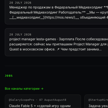
20 JULY 2026
Менеджер по продажам в Федеральный Медиахолдинг **
Федеральный Медиахолдинг Работодатель:** __Мы — кру
__[__медиахолдинг__](https://mos.news/)__, объединяющий
20 JULY 2026
project manager lesta-games · Зарплата После собеседов
расширяется: сейчас мы приглашаем Project Manager для 
Quest в московском офисе. 📌 Чем предстоит занима…
JOBS
Все каналы категории →
@SalaryScopePro · 07 AugustAugust8
@StartupHir
Claude Fable 5 = «сделай игру одним
Задача уех