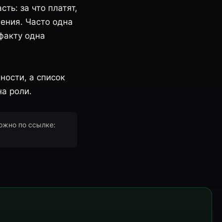
ть: за что платят,
нения. Часто одна
 факту одна
ности, а список
а роли.
ожно по ссылке: