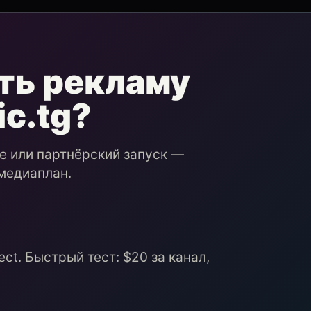
ть рекламу
ic.tg?
ие или партнёрский запуск —
медиаплан.
ct. Быстрый тест: $20 за канал,