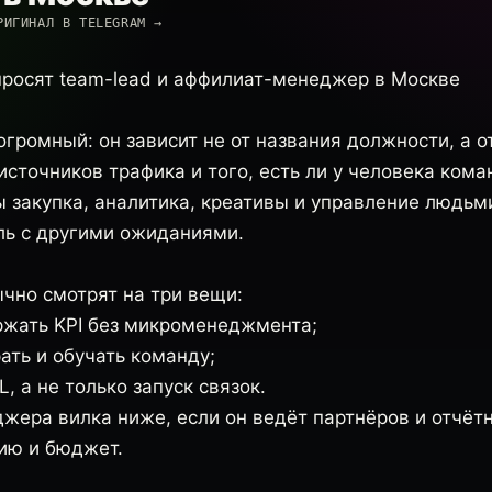
РИГИНАЛ В TELEGRAM →
просят team-lead и аффилиат-менеджер в Москве
огромный: он зависит не от названия должности, а о
источников трафика и того, есть ли у человека кома
 закупка, аналитика, креативы и управление людьми
ль с другими ожиданиями.
ычно смотрят на три вещи:
ржать KPI без микроменеджмента;
ать и обучать команду;
, а не только запуск связок.
жера вилка ниже, если он ведёт партнёров и отчётн
гию и бюджет.