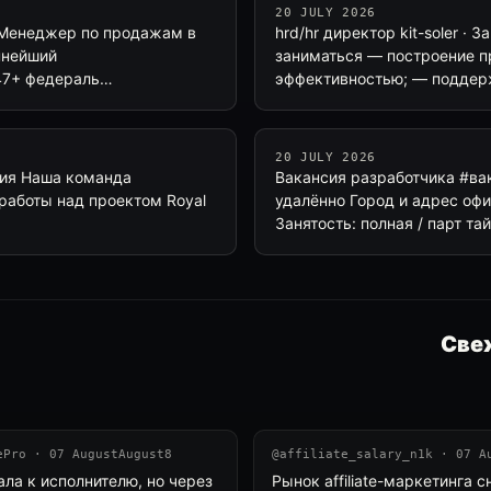
20 JULY 2026
Менеджер по продажам в
hrd/hr директор kit-soler ·
пнейший
заниматься — построение п
 47+ федераль…
эффективностью; — поддер
20 JULY 2026
ания Наша команда
Вакансия разработчика #ва
работы над проектом Royal
удалённо Город и адрес офи
Занятость: полная / парт та
Свеж
ePro · 07 AugustAugust8
@affiliate_salary_n1k · 07 A
ала к исполнителю, но через
Рынок affiliate-маркетинга с