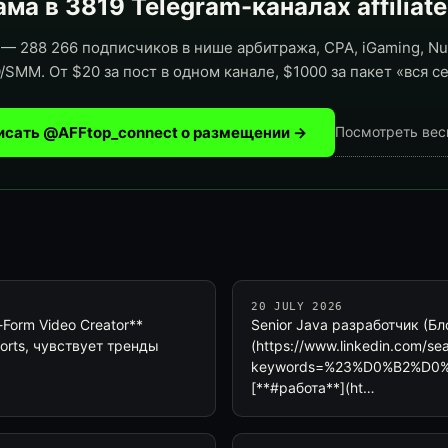
ма в 3819 Telegram-каналах affiliat
— 288 266 подписчиков в нише арбитража, CPA, iGaming, Nut
/SMM. От $20 за пост в одном канале, $1000 за пакет «вся се
исать @AFFtop_connect о размещении →
Посмотреть вес
20 JULY 2026
-Form Video Creator**
Senior Java разработчик (Бл
horts, чувствует тренды
(https://www.linkedin.com/sear
keywords=%23%D0%B2%D0
[**#работа**](ht…