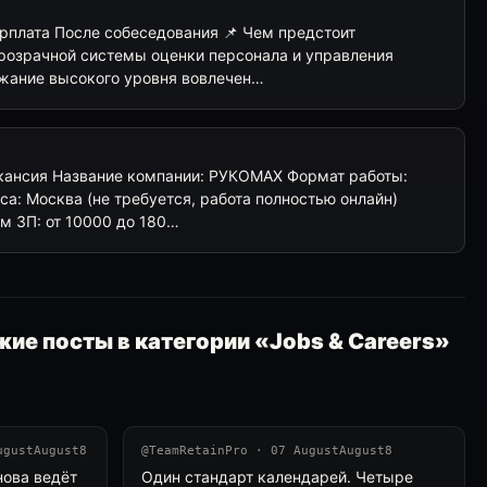
 Зарплата После собеседования 📌 Чем предстоит
розрачной системы оценки персонала и управления
жание высокого уровня вовлечен…
кансия Название компании: РУКОМАХ Формат работы:
са: Москва (не требуется, работа полностью онлайн)
йм ЗП: от 10000 до 180…
ие посты в категории «Jobs & Careers»
ugustAugust8
@TeamRetainPro · 07 AugustAugust8
нова ведёт
Один стандарт календарей. Четыре