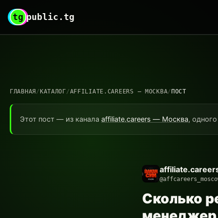
tg
public.tg
ГЛАВНАЯ
/
КАТАЛОГ
/
AFFILIATE.CAREERS — МОСКВА
/
ПОСТ
Этот пост — из канала
affiliate.careers — Москва
, одного
affiliate.care
@affcareers_mosco
Сколько р
менеджер 