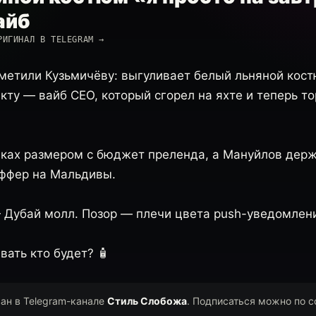
айб
РИГИНАЛ В TELEGRAM →
аметили Кузьмичёву: выгуливает белый льняной кост
акту — вайб CEO, который сгорел на яхте и теперь то
чках размером с бюджет преленда, а Мануйлов держи
оффер на Мальдивы.
 Дубай молл. Позор — плечи цвета push-уведомлен
вать кто будет? 🧴
ван в Telegram-канале
Стиль Слобожа
. Подписаться можно по с