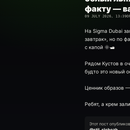
факту — в
09 JULY 2026, 13:39
О
На Sigma Dubai з
завтрак», но по ф
с капой 🌞🛥️
Рядом Кустов в о
будто это новый 
Ценник образов —
Ребят, а крем зали
Этот пост опублико
@stil_slobozh
.