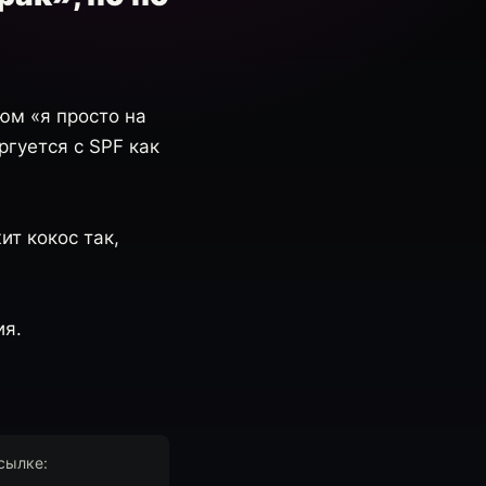
юм «я просто на
ргуется с SPF как
т кокос так,
ия.
сылке: