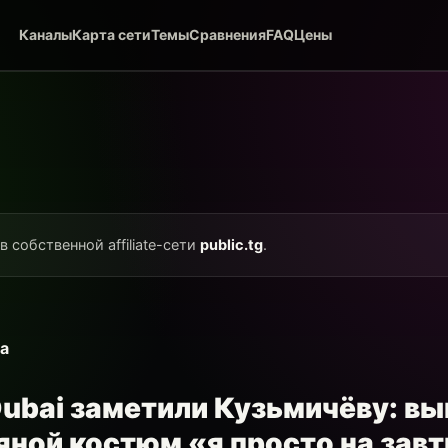
Каналы
Карта сети
Темы
Сравнения
FAQ
Цены
в собственной affiliate-сети
public.tg
.
а
Dubai заметили Кузьмичёву: вы
ной костюм «я просто на завт