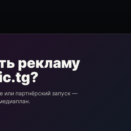
ть рекламу
ic.tg?
ие или партнёрский запуск —
медиаплан.