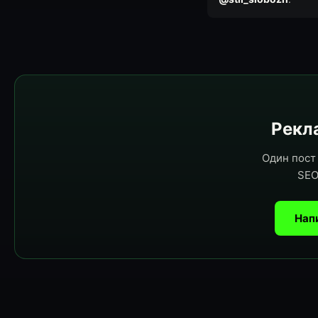
Рекла
Один пост 
SEO
Нап