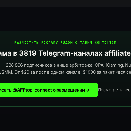
РАЗМЕСТИТЬ РЕКЛАМУ РЯДОМ С ТАКИМ КОНТЕНТОМ
ма в 3819 Telegram-каналах affiliat
— 288 866 подписчиков в нише арбитража, CPA, iGaming, Nut
/SMM. От $20 за пост в одном канале, $1000 за пакет «вся се
исать @AFFtop_connect о размещении →
Посмотреть вес