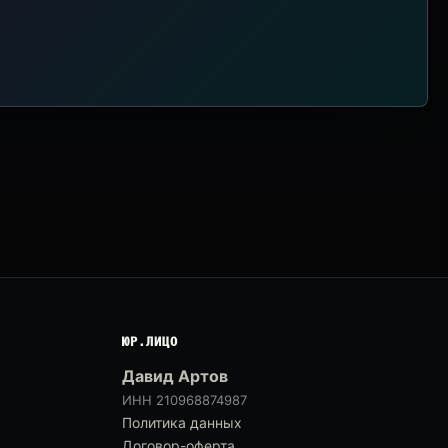
ЮР.ЛИЦО
Давид Артов
ИНН 210968874987
Политика данных
Договор-оферта