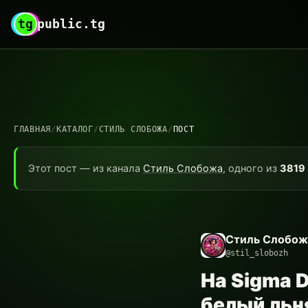
tg
public.tg
ГЛАВНАЯ
/
КАТАЛОГ
/
СТИЛЬ СЛОБОЖА
/
ПОСТ
Этот пост — из канала
Стиль Слобожа
, одного из
3819
Стиль Слобож
@stil_slobozh
На Sigma 
белый льня