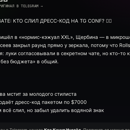
РИГИНАЛ В TELEGRAM →
ТЕ: КТО СЛИЛ ДРЕСС-КОД НА TG CONF? 🕵️‍♂️
пришёл в «нормис-кэжуал XXL», Щербина — в микрош
сеев закрыл раунд прямо у зеркала, потому что Rolls
: луки согласовывали в секретном чате, но кто-то к
 без бюджета» в общий.
ва мстит за молодого стилиста
одаёт дресс-код пакетом по $7000
 всё слил, но забыл удалить водяной знак
ван в Telegram-канале
Кто Кинул Инсайд
. Подписаться можно по