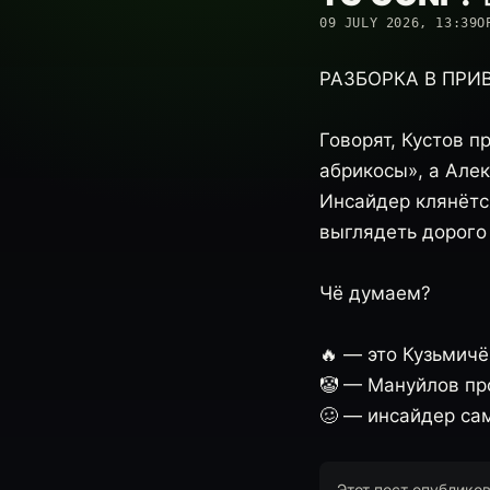
09 JULY 2026, 13:39
О
РАЗБОРКА В ПРИВА
Говорят, Кустов 
абрикосы», а Алек
Инсайдер клянётся
выглядеть дорого
Чё думаем?
🔥 — это Кузьмичё
🤡 — Мануйлов пр
🥴 — инсайдер сам
Этот пост опублико