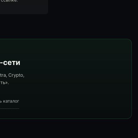
e-сети
ra, Crypto,
ть».
ь каталог