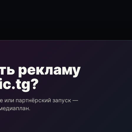
ть рекламу
ic.tg?
ие или партнёрский запуск —
медиаплан.