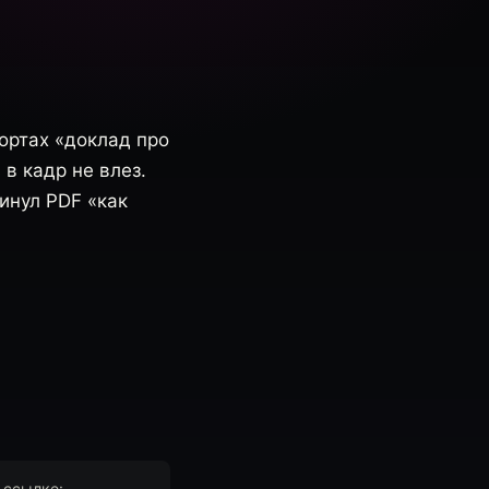
ортах «доклад про
 в кадр не влез.
инул PDF «как
 ссылке: