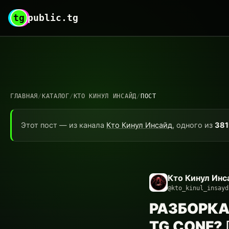
tg
public.tg
ГЛАВНАЯ
/
КАТАЛОГ
/
КТО КИНУЛ ИНСАЙД
/
ПОСТ
Этот пост — из канала
Кто Кинул Инсайд
, одного из
381
Кто Кинул Инс
@kto_kinul_insayd
РАЗБОРКА
TG CONF? 🕵️