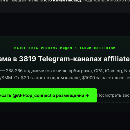
РАЗМЕСТИТЬ РЕКЛАМУ РЯДОМ С ТАКИМ КОНТЕНТОМ
ма в 3819 Telegram-каналах affiliat
— 288 266 подписчиков в нише арбитража, CPA, iGaming, Nut
/SMM. От $20 за пост в одном канале, $1000 за пакет «вся се
исать @AFFtop_connect о размещении →
Посмотреть вес