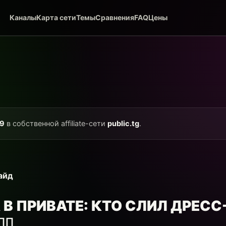
Каналы
Карта сети
Темы
Сравнения
FAQ
Цены
9
в собственной affiliate-сети
public.tg
.
айд
 В ПРИВАТЕ: КТО СЛИЛ ДРЕСС
‍♂️