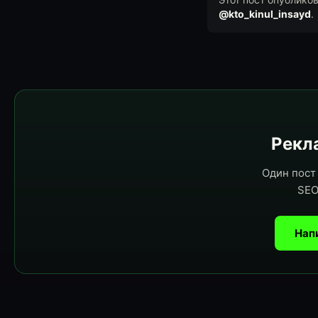
@kto_kinul_insayd
.
Рекла
Один пост 
SEO
Нап