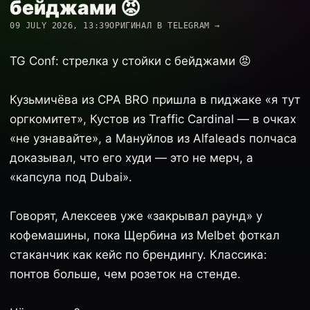
бейджами 😡
09 JULY 2026, 13:39
ОРИГИНАЛ В TELEGRAM →
TG Conf: стрелка у стойки с бейджами 😡
Кузьмичёва из CPA BRO пришла в пиджаке «я тут
оргкомитет», Кустов из Traffic Cardinal — в очках
«не узнавайте», а Мануйлов из Alfaleads полчаса
доказывал, что его худи — это не мерч, а
«капсула под Dubai».
Говорят, Алексеев уже «закрывал раунд» у
кофемашины, пока Щербина из Melbet фоткал
стаканчик как кейс по брендингу. Классика:
понтов больше, чем розеток на стенде.