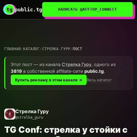
tg
public.tg
НАПИСАТЬ @AFFTOP_CONNECT
ГЛАВНАЯ
/
КАТАЛОГ
/
СТРЕЛКА ГУРУ
/
ПОСТ
Этот пост — из канала
Стрелка Гуру
, одного из
3819
в собственной affiliate-сети
public.tg
.
Весь каталог
Купить рекламу в этом канале →
Стрелка Гуру
@strelka_guru
TG Conf: стрелка у стойки с