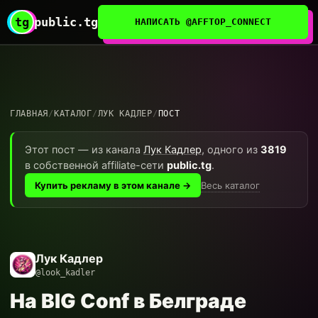
tg
public.tg
НАПИСАТЬ @AFFTOP_CONNECT
ГЛАВНАЯ
/
КАТАЛОГ
/
ЛУК КАДЛЕР
/
ПОСТ
Этот пост — из канала
Лук Кадлер
, одного из
3819
в собственной affiliate-сети
public.tg
.
Весь каталог
Купить рекламу в этом канале →
Лук Кадлер
@look_kadler
На BIG Conf в Белграде