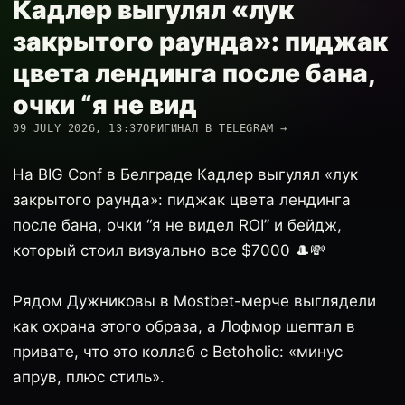
Кадлер выгулял «лук
закрытого раунда»: пиджак
цвета лендинга после бана,
очки “я не вид
09 JULY 2026, 13:37
ОРИГИНАЛ В TELEGRAM →
На BIG Conf в Белграде Кадлер выгулял «лук
закрытого раунда»: пиджак цвета лендинга
после бана, очки “я не видел ROI” и бейдж,
который стоил визуально все $7000 🎩💸
Рядом Дужниковы в Mostbet-мерче выглядели
как охрана этого образа, а Лофмор шептал в
привате, что это коллаб с Betoholic: «минус
апрув, плюс стиль».