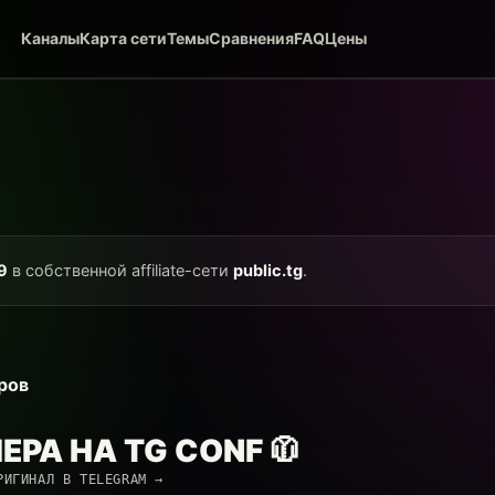
Каналы
Карта сети
Темы
Сравнения
FAQ
Цены
9
в собственной affiliate-сети
public.tg
.
ров
РА НА TG CONF 🧥
РИГИНАЛ В TELEGRAM →