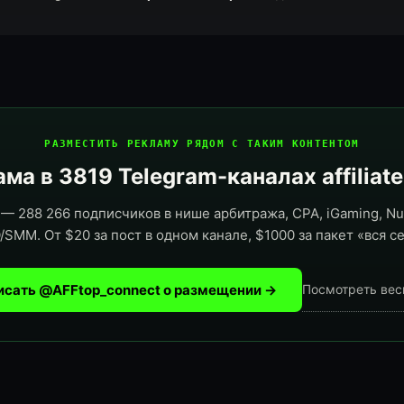
РАЗМЕСТИТЬ РЕКЛАМУ РЯДОМ С ТАКИМ КОНТЕНТОМ
ма в 3819 Telegram-каналах affiliat
— 288 266 подписчиков в нише арбитража, CPA, iGaming, Nut
/SMM. От $20 за пост в одном канале, $1000 за пакет «вся се
исать @AFFtop_connect о размещении →
Посмотреть вес