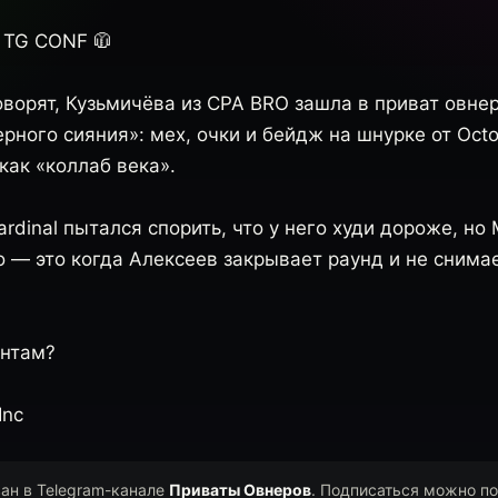
TG CONF 🧥
ворят, Кузьмичёва из CPA BRO зашла в приват овне
рного сияния»: мех, очки и бейдж на шнурке от Oct
 как «коллаб века».
Cardinal пытался спорить, что у него худи дороже, н
 — это когда Алексеев закрывает раунд и не снимае
онтам?
Inc
ван в Telegram-канале
Приваты Овнеров
. Подписаться можно по