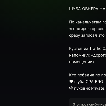
ШУБА ОВНЕРА НА 
По канальчегам го
«гендиректор севе
сразу записал это
Кустов из Traffic 
напомнил: «дорого
помещении».
Кто победил по п
❤️ шуба CPA BRO
👎 пуховик Private.
Этот пост опублико