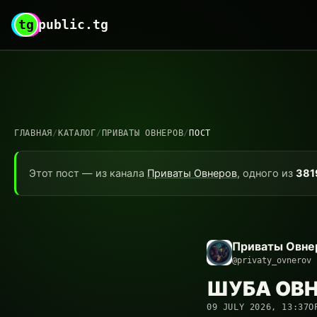
tg
public.tg
ГЛАВНАЯ
/
КАТАЛОГ
/
ПРИВАТЫ ОВНЕРОВ
/
ПОСТ
Этот пост — из канала
Приваты Овнеров
, одного из
381
Приваты Овне
@privaty_ovnerov
ШУБА ОВНЕ
09 JULY 2026, 13:37
О