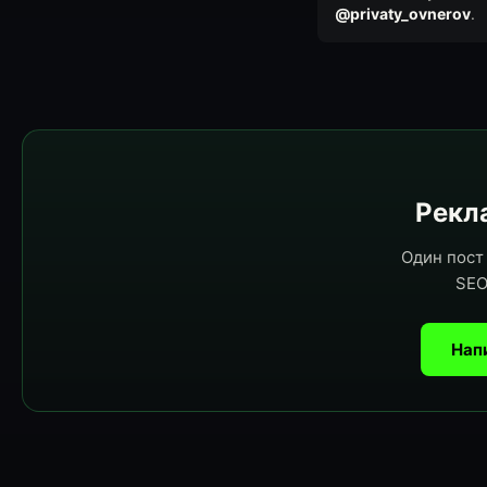
@privaty_ovnerov
.
Рекла
Один пост 
SEO
Нап