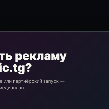
ть рекламу
ic.tg?
ие или партнёрский запуск —
медиаплан.