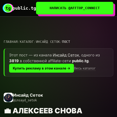
tg
public.tg
НАПИСАТЬ @AFFTOP_CONNECT
ГЛАВНАЯ
/
КАТАЛОГ
/
ИНСАЙД СЕТОК
/
ПОСТ
Этот пост — из канала
Инсайд Сеток
, одного из
3819
в собственной affiliate-сети
public.tg
.
Весь каталог
Купить рекламу в этом канале →
Инсайд Сеток
@insayd_setok
💼 АЛЕКСЕЕВ СНОВА