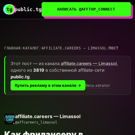
tg
public.tg
НАПИСАТЬ @AFFTOP_CONNECT
ГЛАВНАЯ
/
КАТАЛОГ
/
AFFILIATE.CAREERS — LIMASSOL
/
ПОСТ
Этот пост — из канала
affiliate.careers — Limassol
,
одного из
3819
в собственной affiliate-сети
public.tg
.
Весь каталог
Купить рекламу в этом канале →
affiliate.careers — Limassol
@affcareers_limassol
Как фрилансеру в