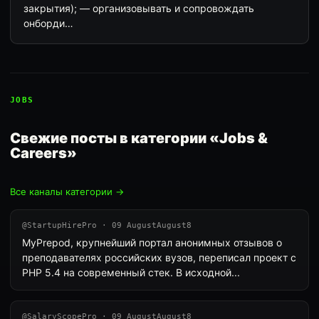
закрытия); — организовывать и сопровождать
онборди…
JOBS
Свежие посты в категории «Jobs &
Careers»
Все каналы категории →
@StartupHirePro · 09 AugustAugust8
MyPrepod, крупнейший портал анонимных отзывов о
преподавателях российских вузов, переписал проект с
PHP 5.4 на современный стек. В исходной...
@SalaryScopePro · 09 AugustAugust8