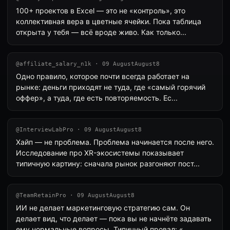
100+ проектов в Excel — это не «контроль», это
коллективная вера в цветные ячейки. Пока таблица
открыта у тебя — всё вроде живо. Как только...
@affiliate_salary_n1k · 09 AugustAugust8
Одно правило, которое почти всегда работает на
рынке: деньги приходят не туда, где «самый горячий
оффер», а туда, где есть повторяемость. Ес...
@InterviewLabPro · 09 AugustAugust8
Хайп — не проблема. Проблема начинается после него.
Исследование про XR-экосистемы показывает
типичную картину: сначала рынок разгоняют пост...
@TeamRetainPro · 09 AugustAugust8
ИИ не делает маркетинговую стратегию сам. Он
делает вид, что делает — пока вы не начнёте задавать
ему нормальные вопросы. Типичный провал: «...