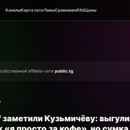
Каналы
Карта сети
Темы
Сравнения
FAQ
Цены
собственной affiliate-сети
public.tg
.
а
f заметили Кузьмичёву: выгул
 «я просто за кофе», но сумка