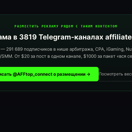
РАЗМЕСТИТЬ РЕКЛАМУ РЯДОМ С ТАКИМ КОНТЕНТОМ
ма в 3819 Telegram-каналах affiliat
— 291 689 подписчиков в нише арбитража, CPA, iGaming, Nut
/SMM. От $20 за пост в одном канале, $1000 за пакет «вся се
исать @AFFtop_connect о размещении →
Посмотреть вес