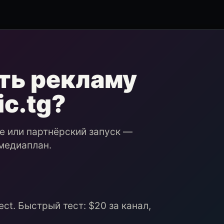
ть рекламу
ic.tg?
ие или партнёрский запуск —
медиаплан.
ct. Быстрый тест: $20 за канал,