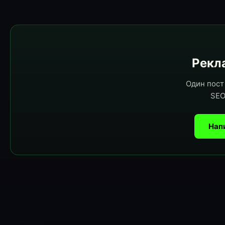
Рекла
Один пост 
SEO
Нап