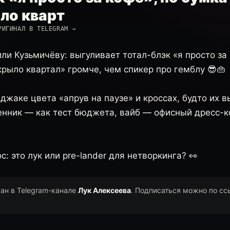
ло кварт
РИГИНАЛ В TELEGRAM →
ли Кузьмичёву: выгуливает тотал-блэк «я просто за 
рыло квартал» громче, чем спикер про гемблу 😎👜
джаке цвета «апрув на паузе» и кроссах, будто их 
Ценник — как тест бюджета, вайб — офисный дресс-к
с: это лук или pre-lander для нетворкинга? 👀
ван в Telegram-канале
Лук Алексеева
. Подписаться можно по сс