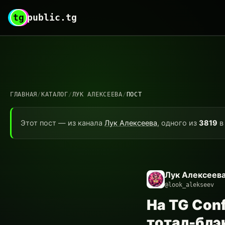
tg
public.tg
ГЛАВНАЯ
/
КАТАЛОГ
/
ЛУК АЛЕКСЕЕВА
/
ПОСТ
Этот пост — из канала
Лук Алексеева
, одного из
3819
в 
Лук Алексеев
@look_alekseev
На TG Con
тотал-блэк