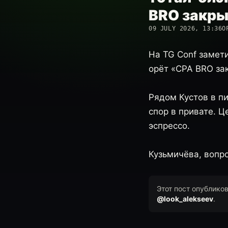
BRO закры
09 JULY 2026, 13:36
О
На TG Conf замети
орёт «CPA BRO зак
Рядом Кустов в пи
спор в привате. 
эспрессо.
Кузьмичёва, вопро
Этот пост опублико
@look_alekseev
.