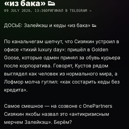
«из бака» 👟
09 JULY 2026, 13:36
ОРИГИНАЛ В TELEGRAM →
ДОСЬЕ: Залейкэш и кеды «из бака» 👟
По канальчегам шепчут, что Сизякин устроил в
офисе «тихий luxury day»: пришёл в Golden
Goose, которые одмен принял за обувь курьера
после корпоратива. Говорят, Кустов рядом
выглядел как человек из нормального мира, а
Лофмор молча гуглил: «как состарить кеды без
кредита».
Самое смешное — на созвоне с OnePartners
Сизякин якобы назвал это «антикризисным
мерчем Залейкэш». Берём?