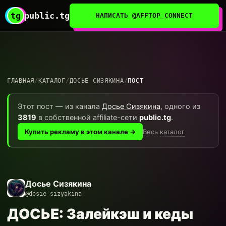
tg
public.tg
НАПИСАТЬ @AFFTOP_CONNECT
ГЛАВНАЯ
/
КАТАЛОГ
/
ДОСЬЕ СИЗЯКИНА
/
ПОСТ
Этот пост — из канала
Досье Сизякина
, одного из
3819
в собственной affiliate-сети
public.tg
.
Весь каталог
Купить рекламу в этом канале →
Досье Сизякина
@dosie_sizyakina
ДОСЬЕ: Залейкэш и кеды