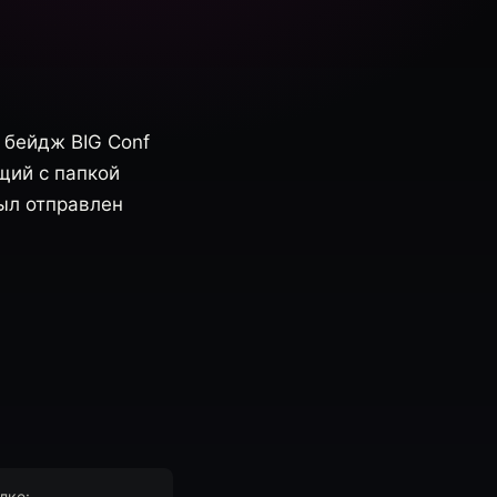
 бейдж BIG Conf
щий с папкой
был отправлен
лке: