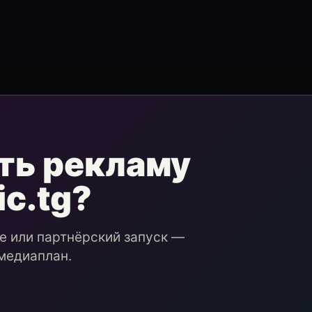
ть рекламу
ic.tg?
ие или партнёрский запуск —
медиаплан.