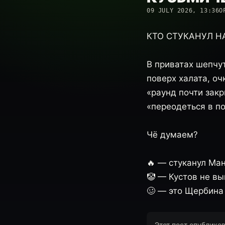
09 JULY 2026, 13:36
О
КТО СТУКАНУЛ НА
В приватах шепчу
поверх халата, о
«раунд почти закр
«переодеться в п
Чё думаем?
🔥 — стуканул Ма
🤡 — Кустов не в
🥴 — это Щербина
Этот пост опублико