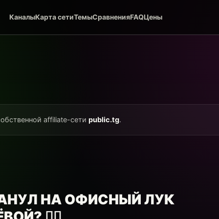
Каналы
Карта сети
Темы
Сравнения
FAQ
Цены
обственной affiliate-сети
public.tg
.
АНУЛ НА ОФИСНЫЙ ЛУК
Й? 🕵️‍♂️