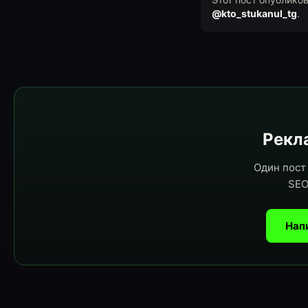
@kto_stukanul_tg
.
Рекла
Один пост 
SEO
Нап