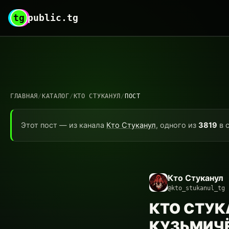
tg
public.tg
ГЛАВНАЯ
/
КАТАЛОГ
/
КТО СТУКАНУЛ
/
ПОСТ
Этот пост — из канала
Кто Стуканул
, одного из
3819
в с
Кто Стуканул
@kto_stukanul_tg
КТО СТУК
КУЗЬМИЧЁВО