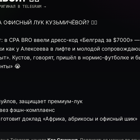
РИГИНАЛ В TELEGRAM →
 ОФИСНЫЙ ЛУК КУЗЬМИЧЁВОЙ? 🕵️‍♂️
т: в CPA BRO ввели дресс-код «Белград за $7000» —
чки как у Алексеева в лифте и молодой сопровождаю
ыт». Кустов, говорят, пришёл в нормис-футболке и 
онты» 😭
нуйлов, защищает премиум-лук
ывез фэшн-комплаенс
 готовит доклад «Африка, абрикосы и офисный шик»
ван в Telegram-канале
Кто Стуканул
. Подписаться можно по ссы