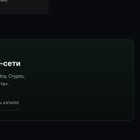
e-сети
ra, Crypto,
ть».
ь каталог