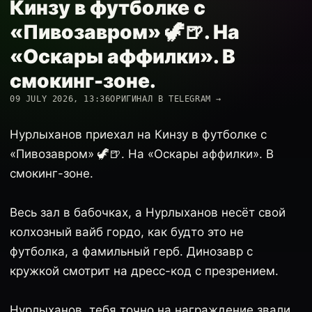
Кинзу в футболке с
«Пивозавром» 🦖🍺. На
«Оскары аффилки». В
смокинг-зоне.
09 JULY 2026, 13:36
ОРИГИНАЛ В TELEGRAM →
Нурлыханов приехал на Кинзу в футболке с
«Пивозавром» 🦖🍺. На «Оскары аффилки». В
смокинг-зоне.
Весь зал в бабочках, а Нурлыханов несёт свой
колхозный вайб гордо, как будто это не
футболка, а фамильный герб. Динозавр с
кружкой смотрит на дресс-код с презрением.
Нурлыханов, тебя точно на награждение звали,