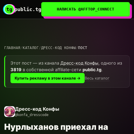
tg
public.tg
НАПИСАТЬ @AFFTOP_CONNECT
ГЛАВНАЯ
/
КАТАЛОГ
/
ДРЕСС-КОД КОНФЫ
/
ПОСТ
Этот пост — из канала
Дресс-код Конфы
, одного из
3819
в собственной affiliate-сети
public.tg
.
Весь каталог
Купить рекламу в этом канале →
Дресс-код Конфы
@konfa_dresscode
Нурлыханов приехал на