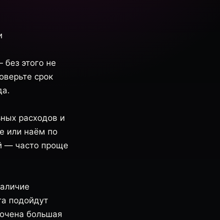
и
 без этого не
оверьте срок
да.
ьных расходов и
е или наём по
ей — часто проще
наличие
та подойдут
точена большая