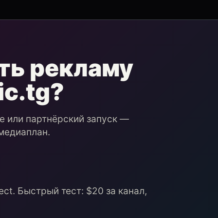
ть рекламу
ic.tg?
ие или партнёрский запуск —
медиаплан.
ct. Быстрый тест: $20 за канал,