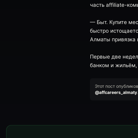
часть affiliate-ко
— Быт. Купите ме
быстро истощаетс
Алматы привязка 
Первые две недел
банком и жильём,
Этот пост опублико
@affcareers_almaty