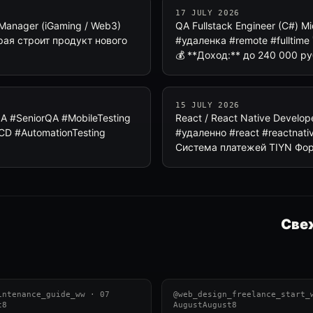
17 JULY 2026
 Manager (iGaming / Web3)
QA Fullstack Engineer (C#) 
ая строит продукт нового
#удаленка #remote #fulltime 
💰 **Доход:** до 240 000 р
15 JULY 2026
QA #SeniorQA #MobileTesting
React / React Native Develo
#CD #AutomationTesting
#удаленно #react #reactnati
Система платежей TIYN Фор
Свеж
intenance_guide_ww · 07
@web_design_freelance_start_
t8
AugustAugust8