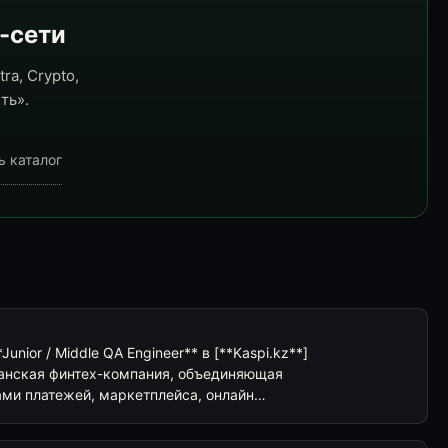
e-сети
ra, Crypto,
ть».
ь каталог
*Junior / Middle QA Engineer** в [**Kaspi.kz**]
хстанская финтех-компания, объединяющая
ми платежей, маркетплейса, онлайн…