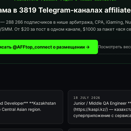
ма в 3819 Telegram-каналах affiliat
— 288 266 подписчиков в нише арбитража, CPA, iGaming, Nut
/SMM. От $20 за пост в одном канале, $1000 за пакет «вся се
исать @AFFtop_connect о размещении →
Посмотреть вес
18 JULY 2026
-End Developer** **Kazakhstan
Junior / Middle QA Engineer *
 Central Asian region.
(https://kaspi.kz/) — каза
суперприложение с сервиса