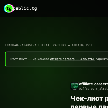
tg
public.tg
ГЛАВНАЯ
/
КАТАЛОГ
/
AFFILIATE.CAREERS — АЛМАТЫ
/
ПОСТ
Этот пост — из канала
affiliate.careers — Алматы
, одног
affiliate.care
@affcareers_almat
Чек-лист 
первые дв