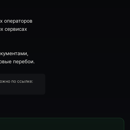
их операторов
х сервисах
окументами,
овые перебои.
можно по ссылке: