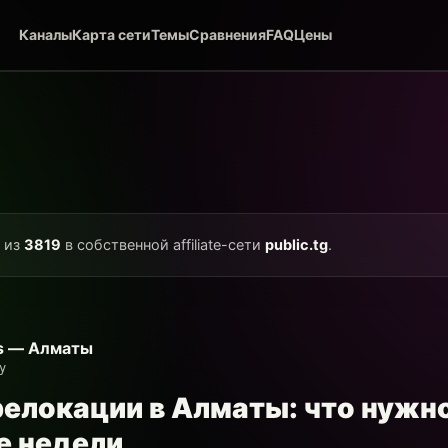
Каналы
Карта сети
Темы
Сравнения
FAQ
Цены
о из
3819
в собственной affiliate-сети
public.tg
.
ers — Алматы
y
релокации в Алматы: что нужно
е недели