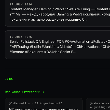
17 JULY 2026
Content Manager iGaming / Web3 **We Are Hiring — Content
♠** Мы — международная iGaming & Web3 компания, котор
поколения и активно расширяет команду. С…
15 JULY 2026
Senior Fullstack QA Engineer #QA #QAAutomation #Fullstack
#APITesting #Kotlin #Jenkins #GitLabCI #GitHubActions #CI 
#Remote #Вакансия #QAJobs Senior F…
JOBS
Все каналы категории →
@CvRebootPro · 07 AugustAugust8
@website_ma
AugustAugus
ИИ-инструменты уже меняют не только