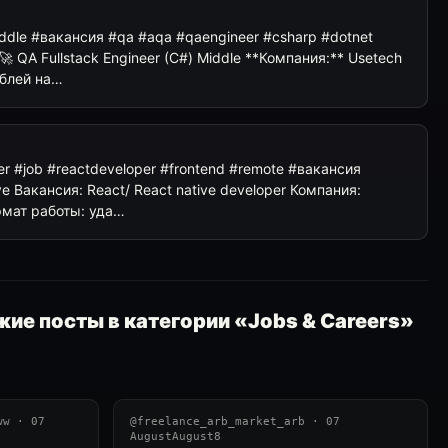
Middle #вакансия #qa #aqa #qaengineer #csharp #dotnet
🚀 QA Fullstack Engineer (C#) Middle **Компания:** Usetech
ублей на…
per #job #reactdeveloper #frontend #remote #вакансия
ve Вакансия: React/ React native developer Компания:
мат работы: уда…
ие посты в категории «Jobs & Careers»
ww · 07
@freelance_arb_market_arb · 07
AugustAugust8