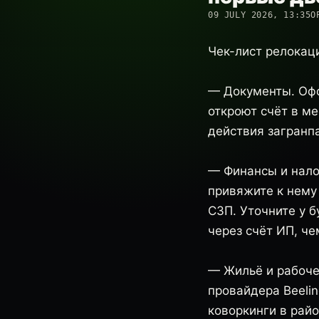
09 JULY 2026, 13:35
О
Чек-лист релокац
— Документы. Офо
откроют счёт в м
действия загранп
— Финансы и нало
привяжите к нему
СЗП. Уточните у б
через счёт ИП, че
— Жильё и рабоче
провайдера Beelin
коворкинги в рай