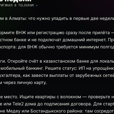
РИГИНАЛ В TELEGRAM →
ии в Алматы: что нужно уладить в первые две недел
рмите ВНЖ или регистрацию сразу после прилёта —
естном банке и не подключат домашний интернет. Пр
аспорта: для ВНЖ обычно требуется минимум полго
ги. Откройте счёт в казахстанском банке для локал
 мобильный банкинг. Решите статус: ИП на упрощёнк
ухгалтера, как завести выплаты от зарубежных сет
м через личную карту.
е место. Ищите квартиры с волокном — проверьте 
e или Tele2 дома до подписания договора. Для стар
оне Медеу или Бостандыкского района: там сосредо