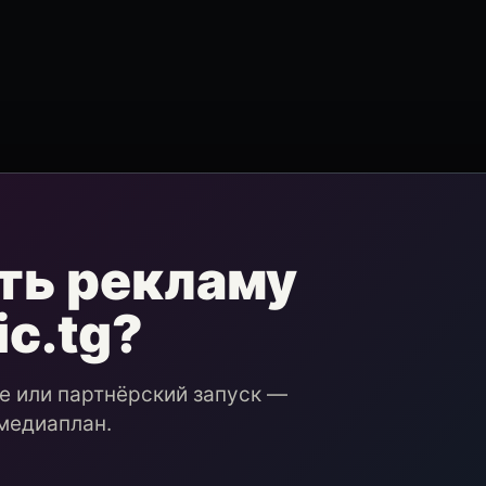
ть рекламу
ic.tg?
ие или партнёрский запуск —
медиаплан.