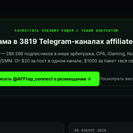
РАЗМЕСТИТЬ РЕКЛАМУ РЯДОМ С ТАКИМ КОНТЕНТОМ
ма в 3819 Telegram-каналах affiliat
— 288 266 подписчиков в нише арбитража, CPA, iGaming, Nut
/SMM. От $20 за пост в одном канале, $1000 за пакет «вся се
исать @AFFtop_connect о размещении →
Посмотреть вес
06 AUGUST 2026