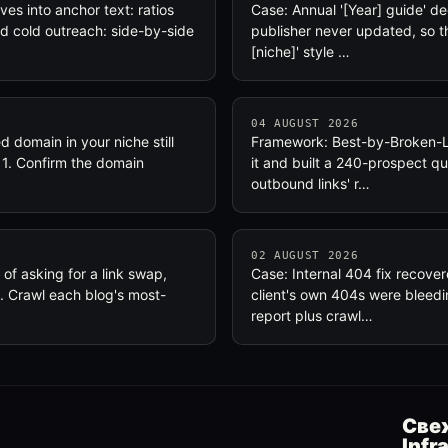
 into anchor text: ratios
Case: Annual '[Year] guide' de
 cold outreach: side-by-side
publisher never updated, so th
[niche]' style …
04 AUGUST 2026
 domain in your niche still
Framework: Best-by-Broken-Lin
 1. Confirm the domain
it and built a 240-prospect qu
outbound links' r…
02 AUGUST 2026
of asking for a link swap,
Case: Internal 404 fix recover
2. Crawl each blog's most-
client's own 404s were bleedin
report plus crawl…
Свеж
Infr