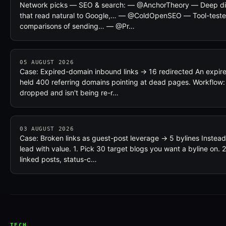
Network picks — SEO & search: — @AnchorTheory — Deep dives
that read natural to Google,… — @ColdOpenSEO — Tool-tested
comparisons of sending… — @Pr…
05 AUGUST 2026
Case: Expired-domain inbound links → 16 redirected An expired
held 400 referring domains pointing at dead pages. Workflow:
dropped and isn't being re-r…
03 AUGUST 2026
Case: Broken links as guest-post leverage → 5 bylines Instead 
lead with value. 1. Pick 30 target blogs you want a byline on. 
linked posts, status-c…
TECH