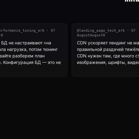
erformance_tuning_arb · 07
@landing_page_tech_arb · 07
t8
AugustAugust8
БД не настраивают «на
CDN ускоряет лендинг не ма
ала нагрузка, потом тюнинг
правильной раздачей тяжёл
авайте разберем план
CDN нужен там, где много с
. Конфигурация БД — это не
изображения, шрифты, видео,