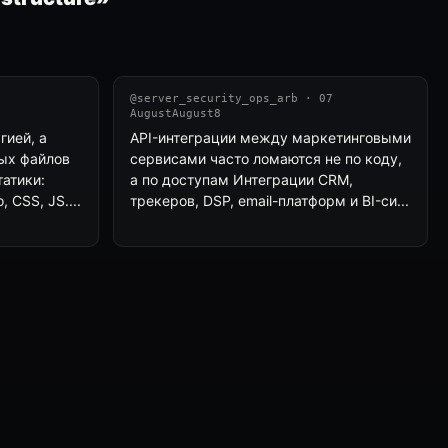
@server_security_ops_arb · 07
AugustAugust8
гией, а
API-интеграции между маркетинговыми
ых файлов
сервисами часто ломаются не по коду,
татики:
а по доступам Интеграции CRM,
 CSS, JS....
трекеров, DSP, email-платформ и BI-си...