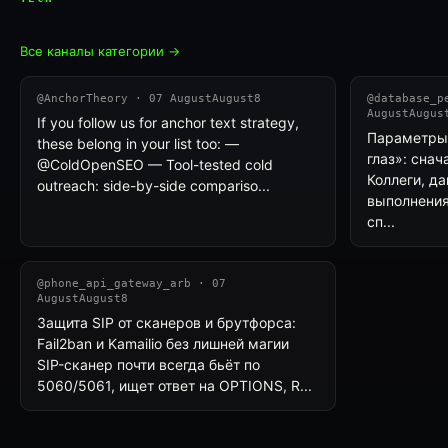
Все каналы категории →
@AnchorTheory · 07 AugustAugust8
@database_p
AugustAugus
If you follow us for anchor text strategy,
Параметры 
these belong in your list too: —
глаз»: снач
@ColdOpenSEO — Tool-tested cold
Коллеги, д
outreach: side-by-side compariso...
выполнения
сп...
@phone_api_gateway_arb · 07
AugustAugust8
Защита SIP от сканеров и брутфорса:
Fail2ban и Kamailio без лишней магии
SIP-сканер почти всегда бьёт по
5060/5061, ищет ответ на OPTIONS, R...