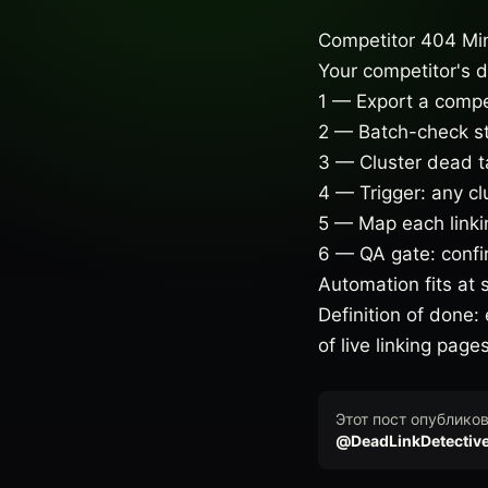
Competitor 404 Mi
Your competitor's d
1 — Export a competi
2 — Batch-check st
3 — Cluster dead ta
4 — Trigger: any c
5 — Map each linkin
6 — QA gate: confirm
Automation fits at
Definition of done:
of live linking pages
Этот пост опублико
@DeadLinkDetectiv