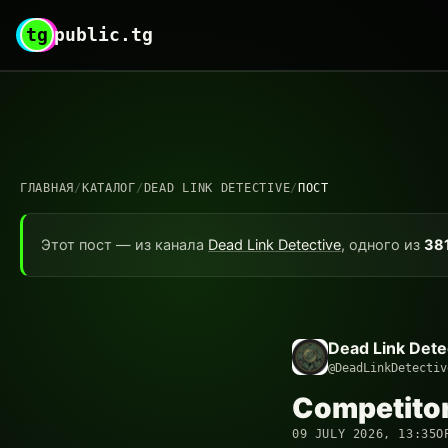
tg
public.tg
ГЛАВНАЯ
/
КАТАЛОГ
/
DEAD LINK DETECTIVE
/
ПОСТ
Этот пост — из канала
Dead Link Detective
, одного из
38
Dead Link Dete
@DeadLinkDetectiv
Competito
09 JULY 2026, 13:35
О