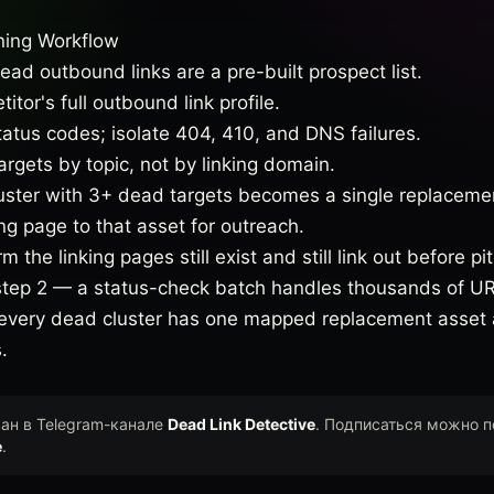
ning Workflow
ead outbound links are a pre-built prospect list.
tor's full outbound link profile.
atus codes; isolate 404, 410, and DNS failures.
rgets by topic, not by linking domain.
luster with 3+ dead targets becomes a single replaceme
g page to that asset for outreach.
 the linking pages still exist and still link out before pi
 step 2 — a status-check batch handles thousands of UR
 every dead cluster has one mapped replacement asset an
.
ван в Telegram-канале
Dead Link Detective
. Подписаться можно п
e
.