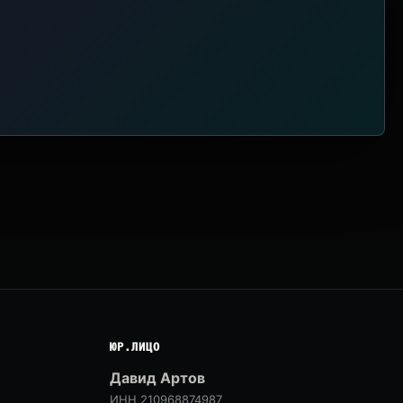
ЮР.ЛИЦО
Давид Артов
ИНН 210968874987