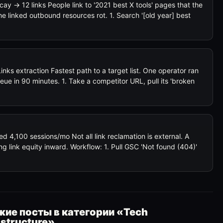
cay → 12 links People link to '2021 best X tools' pages that the
e linked outbound resources rot. 1. Search '[old year] best
ks extraction Fastest path to a target list. One operator ran
eue in 90 minutes. 1. Take a competitor URL, pull its 'broken
ed 4,100 sessions/mo Not all link reclamation is external. A
g link equity inward. Workflow: 1. Pull GSC 'Not found (404)'
ие посты в категории «Tech
astructure»