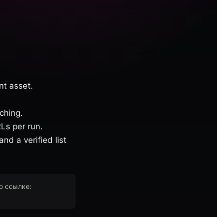
nt asset.
tching.
Ls per run.
d a verified list
о ссылке: