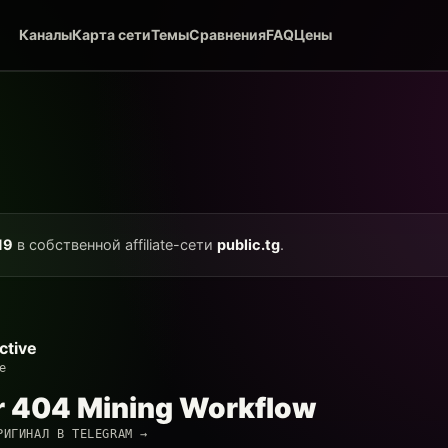
Каналы
Карта сети
Темы
Сравнения
FAQ
Цены
19
в собственной affiliate-сети
public.tg
.
ctive
e
r 404 Mining Workflow
РИГИНАЛ В TELEGRAM →